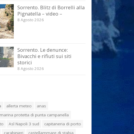
Sorrento. Blitz di Borrelli alla
Pignatella – video –
8 Agosto 2026
Sorrento. Le denunce:
Bivacchi e rifiuti sui siti
storici
8 Agosto 2026
a
allerta meteo
anas
marina protetta di punta campanella
to
Asl Napoli 3 sud
capitaneria di porto
carabinieri
castellammare di stabia