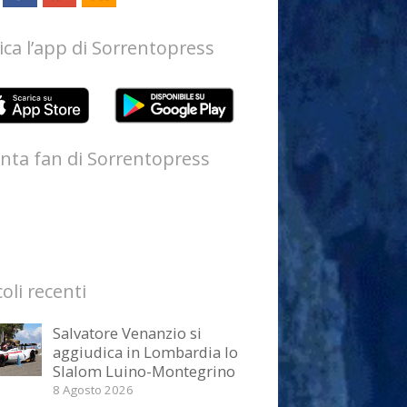
ica l’app di Sorrentopress
nta fan di Sorrentopress
coli recenti
Salvatore Venanzio si
aggiudica in Lombardia lo
Slalom Luino-Montegrino
8 Agosto 2026