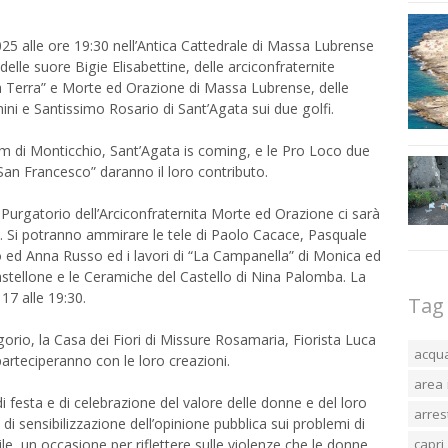
25 alle ore 19:30 nell’Antica Cattedrale di Massa Lubrense
elle suore Bigie Elisabettine, delle arciconfraternite
a Terra” e Morte ed Orazione di Massa Lubrense, delle
ini e Santissimo Rosario di Sant’Agata sui due golfi.
em di Monticchio, Sant’Agata is coming, e le Pro Loco due
San Francesco” daranno il loro contributo.
l Purgatorio dell’Arciconfraternita Morte ed Orazione ci sarà
i. Si potranno ammirare le tele di Paolo Cacace, Pasquale
o ed Anna Russo ed i lavori di “La Campanella” di Monica ed
stellone e le Ceramiche del Castello di Nina Palomba. La
 17 alle 19:30.
Tag
egorio, la Casa dei Fiori di Missure Rosamaria, Fiorista Luca
acqu
rteciperanno con le loro creazioni.
area 
festa e di celebrazione del valore delle donne e del loro
arres
i sensibilizzazione dell’opinione pubblica sui problemi di
capri
e, un occasione per riflettere sulle violenze che le donne