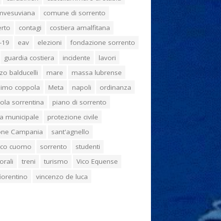
umvesuviana
comune di sorrento
erto
contagi
costiera amalfitana
-19
eav
elezioni
fondazione sorrento
guardia costiera
incidente
lavori
zo balducelli
mare
massa lubrense
imo coppola
Meta
napoli
ordinanza
ola sorrentina
piano di sorrento
ia municipale
protezione civile
one Campania
sant'agnello
aco cuomo
sorrento
studenti
orali
treni
turismo
Vico Equense
 fiorentino
vincenzo de luca