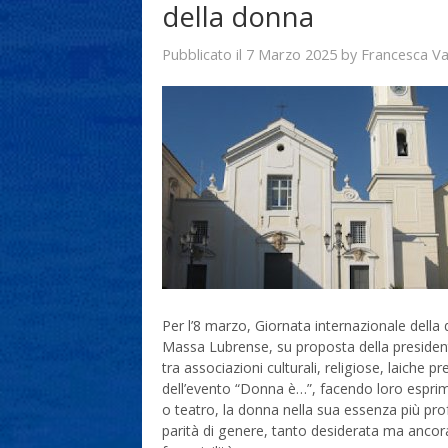
della donna
7 Marzo 2025
Francesca V
Pubblicato il
by
Per l’8 marzo, Giornata internazionale dell
Massa Lubrense, su proposta della presidente
tra associazioni culturali, religiose, laiche p
dell’evento “Donna è…”, facendo loro esprime
o teatro, la donna nella sua essenza più prof
parità di genere, tanto desiderata ma ancor