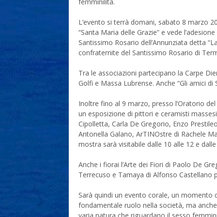
femminilità.
L’evento si terrà domani, sabato 8 marzo 20
“Santa Maria delle Grazie” e vede l’adesione d
Santissimo Rosario dell’Annunziata detta “L
confraternite del Santissimo Rosario di Term
Tra le associazioni partecipano la Carpe Di
Golfi e Massa Lubrense. Anche “Gli amici di 
Inoltre fino al 9 marzo, presso l’Oratorio de
un esposizione di pittori e ceramisti masses
Cipolletta, Carla De Gregorio, Enzo Prestile
Antonella Galano, ArTINOstre di Rachele Ma
mostra sarà visitabile dalle 10 alle 12 e dalle
Anche i fiorai l’Arte dei Fiori di Paolo De Gr
Terrecuso e Tamaya di Alfonso Castellano pa
Sarà quindi un evento corale, un momento di 
fondamentale ruolo nella società, ma anche d
varia natura che riguardano il sesso femminil