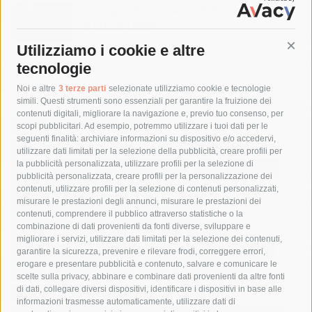
Sant’Agnello. Serata evento nel ricordo
di Lucio Dalla
7 Agosto 2026
Utilizziamo i cookie e altre
Cont
tecnologie
Tag
Noi e altre
3 terze parti
selezionate utilizziamo cookie e tecnologie
simili. Questi strumenti sono essenziali per garantire la fruizione dei
contenuti digitali, migliorare la navigazione e, previo tuo consenso, per
acqua
allerta meteo
anas
scopi pubblicitari. Ad esempio, potremmo utilizzare i tuoi dati per le
seguenti finalità: archiviare informazioni su dispositivo e/o accedervi,
area marina protetta di punta campanella
arresto
utilizzare dati limitati per la selezione della pubblicità, creare profili per
la pubblicità personalizzata, utilizzare profili per la selezione di
Asl Napoli 3 sud
capitaneria di porto
capri
carabinieri
pubblicità personalizzata, creare profili per la personalizzazione dei
castellammare di stabia
circumvesuviana
contenuti, utilizzare profili per la selezione di contenuti personalizzati,
misurare le prestazioni degli annunci, misurare le prestazioni dei
comune di sorrento
concerto
contagi
contenuti, comprendere il pubblico attraverso statistiche o la
combinazione di dati provenienti da fonti diverse, sviluppare e
costiera amalfitana
covid-19
eav
elezioni
migliorare i servizi, utilizzare dati limitati per la selezione dei contenuti,
fondazione sorrento
gori
guardia costiera
incidente
garantire la sicurezza, prevenire e rilevare frodi, correggere errori,
erogare e presentare pubblicità e contenuto, salvare e comunicare le
lavori
lorenzo balducelli
mare
massa lubrense
scelte sulla privacy, abbinare e combinare dati provenienti da altre fonti
di dati, collegare diversi dispositivi, identificare i dispositivi in base alle
massimo coppola
Meta
napoli
ordinanza
informazioni trasmesse automaticamente, utilizzare dati di