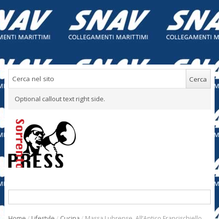
Optional callout text right side.
Home
/
Lifestyle
/
Cucina
/
Massa Lubrense. All’Antico Francischiello