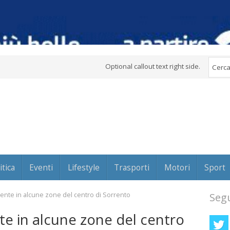
Optional callout text right side.
itica
Eventi
Lifestyle
Trasporti
Motori
Sport
ente in alcune zone del centro di Sorrento
Segu
te in alcune zone del centro