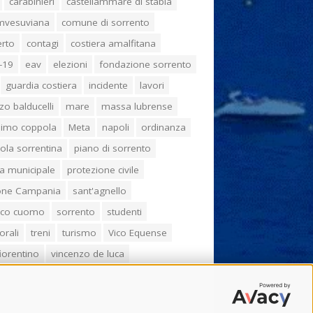
carabinieri
castellammare di stabia
umvesuviana
comune di sorrento
erto
contagi
costiera amalfitana
-19
eav
elezioni
fondazione sorrento
guardia costiera
incidente
lavori
zo balducelli
mare
massa lubrense
imo coppola
Meta
napoli
ordinanza
ola sorrentina
piano di sorrento
ia municipale
protezione civile
one Campania
sant'agnello
aco cuomo
sorrento
studenti
orali
treni
turismo
Vico Equense
 fiorentino
vincenzo de luca