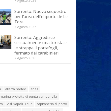
7 Agosto 2026
Sorrento. Nuovo sequestro
per l’area dell’eliporto de Le
Tore
7 Agosto 2026
Sorrento. Aggredisce
sessualmente una turista e
le strappa il portafogli,
fermato dai carabinieri
7 Agosto 2026
a
allerta meteo
anas
marina protetta di punta campanella
to
Asl Napoli 3 sud
capitaneria di porto