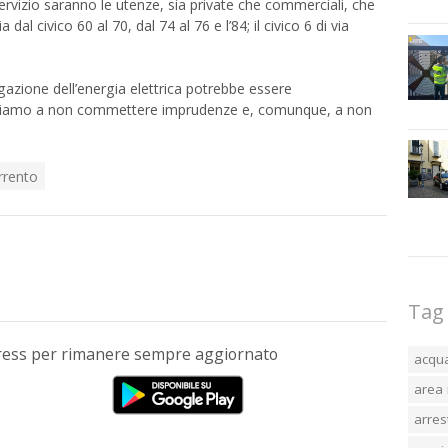
servizio saranno le utenze, sia private che commerciali, che
al civico 60 al 70, dal 74 al 76 e l’84; il civico 6 di via
ogazione dell’energia elettrica potrebbe essere
itiamo a non commettere imprudenze e, comunque, a non
rrento
Tag
Press per rimanere sempre aggiornato
acqu
area 
arres