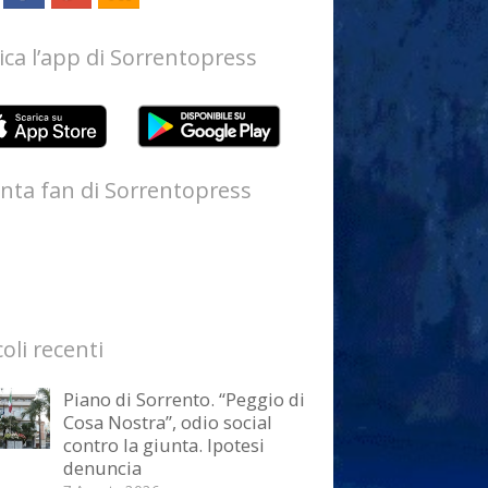
ica l’app di Sorrentopress
nta fan di Sorrentopress
coli recenti
Piano di Sorrento. “Peggio di
Cosa Nostra”, odio social
contro la giunta. Ipotesi
denuncia