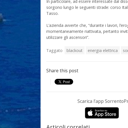
In particolare, ad essere interessate dal dis
sorgono lungo le seguenti strade: corso Italia d
Tasso.
L’azienda avverte che, “durante i lavori, l’er
momentaneamente riattivata, pertanto inv
utilizzare gli ascensori”.
Taggato
blackout
energia elettrica
so
Share this post
Scarica l’app Sorrento
Articoli correlati