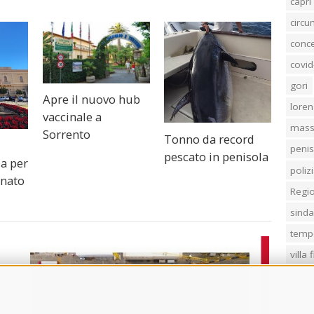
capri
circ
conc
covid
gori
Apre il nuovo hub
loren
vaccinale a
mass
Sorrento
Tonno da record
penis
pescato in penisola
za per
poliz
 nato
Regi
sind
temp
villa