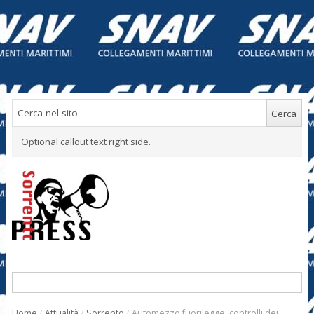
Optional callout text right side.
Home
/
Attualità
/
Sorrento
/
Automezzo fuorilegge, controlli dei