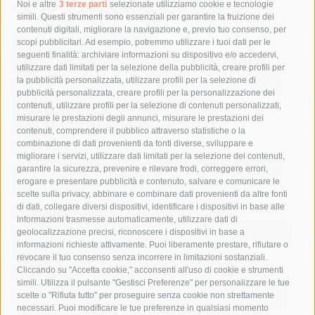
Tag
Noi e altre
3 terze parti
selezionate utilizziamo cookie e tecnologie
simili. Questi strumenti sono essenziali per garantire la fruizione dei
contenuti digitali, migliorare la navigazione e, previo tuo consenso, per
acqua
allerta meteo
anas
scopi pubblicitari. Ad esempio, potremmo utilizzare i tuoi dati per le
seguenti finalità: archiviare informazioni su dispositivo e/o accedervi,
area marina protetta di punta campanella
arresto
utilizzare dati limitati per la selezione della pubblicità, creare profili per
la pubblicità personalizzata, utilizzare profili per la selezione di
Asl Napoli 3 sud
capitaneria di porto
capri
carabinieri
pubblicità personalizzata, creare profili per la personalizzazione dei
castellammare di stabia
circumvesuviana
contenuti, utilizzare profili per la selezione di contenuti personalizzati,
misurare le prestazioni degli annunci, misurare le prestazioni dei
comune di sorrento
concerto
contagi
contenuti, comprendere il pubblico attraverso statistiche o la
combinazione di dati provenienti da fonti diverse, sviluppare e
costiera amalfitana
covid-19
eav
elezioni
migliorare i servizi, utilizzare dati limitati per la selezione dei contenuti,
fondazione sorrento
gori
guardia costiera
incidente
garantire la sicurezza, prevenire e rilevare frodi, correggere errori,
erogare e presentare pubblicità e contenuto, salvare e comunicare le
lavori
lorenzo balducelli
mare
massa lubrense
scelte sulla privacy, abbinare e combinare dati provenienti da altre fonti
di dati, collegare diversi dispositivi, identificare i dispositivi in base alle
massimo coppola
Meta
napoli
ordinanza
informazioni trasmesse automaticamente, utilizzare dati di
penisola sorrentina
piano di sorrento
polizia municipale
geolocalizzazione precisi, riconoscere i dispositivi in base a
informazioni richieste attivamente. Puoi liberamente prestare, rifiutare o
protezione civile
Regione Campania
sant'agnello
revocare il tuo consenso senza incorrere in limitazioni sostanziali.
Cliccando su "Accetta cookie," acconsenti all'uso di cookie e strumenti
sindaco cuomo
sorrento
studenti
temporali
treni
simili. Utilizza il pulsante "Gestisci Preferenze" per personalizzare le tue
turismo
Vico Equense
villa fiorentino
vincenzo de luca
scelte o "Rifiuta tutto" per proseguire senza cookie non strettamente
necessari. Puoi modificare le tue preferenze in qualsiasi momento