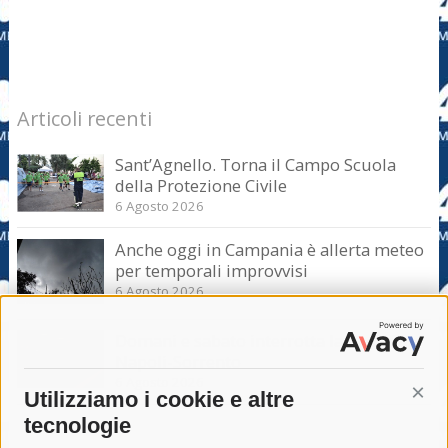
Articoli recenti
Sant’Agnello. Torna il Campo Scuola
della Protezione Civile
6 Agosto 2026
Anche oggi in Campania è allerta meteo
per temporali improvvisi
6 Agosto 2026
Domani e sabato interrotta la linea Eav
Napoli-Sorrento
6 Agosto 2026
Utilizziamo i cookie e altre
Cont
tecnologie