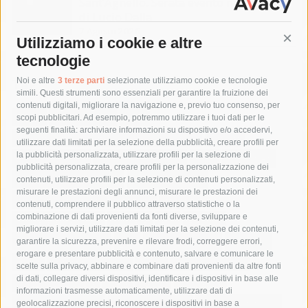
Sant’Agnello. Serata evento nel ricordo
di Lucio Dalla
7 Agosto 2026
Utilizziamo i cookie e altre
Cont
tecnologie
Tag
Noi e altre
3 terze parti
selezionate utilizziamo cookie e tecnologie
simili. Questi strumenti sono essenziali per garantire la fruizione dei
contenuti digitali, migliorare la navigazione e, previo tuo consenso, per
acqua
allerta meteo
anas
scopi pubblicitari. Ad esempio, potremmo utilizzare i tuoi dati per le
seguenti finalità: archiviare informazioni su dispositivo e/o accedervi,
area marina protetta di punta campanella
arresto
utilizzare dati limitati per la selezione della pubblicità, creare profili per
la pubblicità personalizzata, utilizzare profili per la selezione di
Asl Napoli 3 sud
capitaneria di porto
capri
carabinieri
pubblicità personalizzata, creare profili per la personalizzazione dei
castellammare di stabia
circumvesuviana
contenuti, utilizzare profili per la selezione di contenuti personalizzati,
misurare le prestazioni degli annunci, misurare le prestazioni dei
comune di sorrento
concerto
contagi
contenuti, comprendere il pubblico attraverso statistiche o la
combinazione di dati provenienti da fonti diverse, sviluppare e
costiera amalfitana
covid-19
eav
elezioni
migliorare i servizi, utilizzare dati limitati per la selezione dei contenuti,
fondazione sorrento
gori
guardia costiera
incidente
garantire la sicurezza, prevenire e rilevare frodi, correggere errori,
erogare e presentare pubblicità e contenuto, salvare e comunicare le
lavori
lorenzo balducelli
mare
massa lubrense
scelte sulla privacy, abbinare e combinare dati provenienti da altre fonti
di dati, collegare diversi dispositivi, identificare i dispositivi in base alle
massimo coppola
Meta
napoli
ordinanza
informazioni trasmesse automaticamente, utilizzare dati di
penisola sorrentina
piano di sorrento
polizia municipale
geolocalizzazione precisi, riconoscere i dispositivi in base a