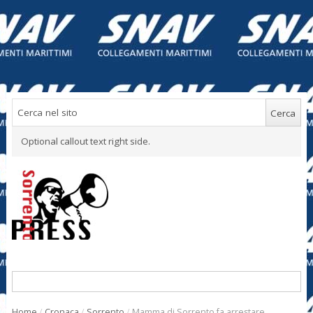
Optional callout text right side.
Home
/
Cronaca
/
Sorrento
/
Mamma di Sorrento fa arrestare