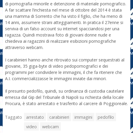
di pornografia minorile e detenzione di materiale pornografico.
A far scattare l’inchiesta nel mese di ottobre del 2014 è stata
una mamma di Sorrento che ha visto il figlio, che ha meno di
14 anni, assumere strani atteggiamenti. In pratica il 27enne si
serviva di un falso account su internet spacciandosi per una
ragazza. Quindi mostrava foto di giovani donne nude e
chiedeva ai ragazzini di realizzare esibizioni pornografiche
attraverso webcam.
I carabinieri hanno anche ritrovato sui computer sequestrati al
giovane, 35 giga-byte di video pedopornografici e dei
programmi per condividere le immagini, il che fa ritenere che
A.I. commercializzasse le immagini inviate dai minori.
Il presunto pedofilo, quindi, su ordinanza di custodia cautelare
emessa dal Gip del Tribunale di Napoli su richiesta della locale
Procura, è stato arrestato e trasferito al carcere di Poggioreale.
Taggato
arrestato
carabinieri
immagini
pedofilo
video
webcam