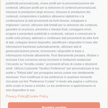
Asl Napoli 3 sud
capitaneria di porto
capri
carabinieri
pubblicità personalizzata, creare profili per la personalizzazione dei
castellammare di stabia
circumvesuviana
contenuti, utilizzare profili per la selezione di contenuti personalizzati,
misurare le prestazioni degli annunci, misurare le prestazioni dei
comune di sorrento
concerto
contagi
contenuti, comprendere il pubblico attraverso statistiche o la
combinazione di dati provenienti da fonti diverse, sviluppare e
costiera amalfitana
covid-19
eav
elezioni
migliorare i servizi, utilizzare dati limitati per la selezione dei contenuti,
fondazione sorrento
gori
guardia costiera
incidente
garantire la sicurezza, prevenire e rilevare frodi, correggere errori,
erogare e presentare pubblicità e contenuto, salvare e comunicare le
lavori
lorenzo balducelli
mare
massa lubrense
scelte sulla privacy, abbinare e combinare dati provenienti da altre fonti
di dati, collegare diversi dispositivi, identificare i dispositivi in base alle
massimo coppola
Meta
napoli
ordinanza
informazioni trasmesse automaticamente, utilizzare dati di
penisola sorrentina
piano di sorrento
polizia municipale
geolocalizzazione precisi, riconoscere i dispositivi in base a
informazioni richieste attivamente. Puoi liberamente prestare, rifiutare o
protezione civile
Regione Campania
sant'agnello
revocare il tuo consenso senza incorrere in limitazioni sostanziali.
Cliccando su "Accetta cookie," acconsenti all'uso di cookie e strumenti
sindaco cuomo
sorrento
studenti
temporali
treni
simili. Utilizza il pulsante "Gestisci Preferenze" per personalizzare le tue
turismo
Vico Equense
villa fiorentino
vincenzo de luca
scelte o "Rifiuta tutto" per proseguire senza cookie non strettamente
necessari. Puoi modificare le tue preferenze in qualsiasi momento
cliccando sul link "Preferenze Cookie" in fondo alla pagina o sull'icona
dello scudo in basso a sinistra. Le tue preferenze si applicheranno al
solo dispositivo in uso.
© 2015 SorrentoPress. All rights reserved.
|
Privacy Policy
Cookie Policy
Il giornale online della Penisola Sorrentina
Privacy policy
-
Cookie Policy
Accetta cookie