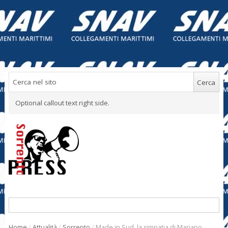
Optional callout text right side.
Home
/
Attualità
/
Sorrento
/
Made in Sud, la simpatia di Mariano