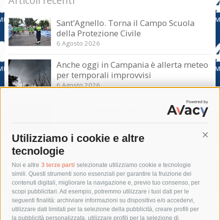
Articoli recenti
Sant’Agnello. Torna il Campo Scuola
della Protezione Civile
6 Agosto 2026
Anche oggi in Campania è allerta meteo
per temporali improvvisi
6 Agosto 2026
Domani e sabato interrotta la linea Eav
Napoli-Sorrento
6 Agosto 2026
Utilizziamo i cookie e altre
Cont
tecnologie
Tag
Noi e altre
3 terze parti
selezionate utilizziamo cookie e tecnologie
simili. Questi strumenti sono essenziali per garantire la fruizione dei
contenuti digitali, migliorare la navigazione e, previo tuo consenso, per
acqua
allerta meteo
anas
scopi pubblicitari. Ad esempio, potremmo utilizzare i tuoi dati per le
seguenti finalità: archiviare informazioni su dispositivo e/o accedervi,
area marina protetta di punta campanella
arresto
utilizzare dati limitati per la selezione della pubblicità, creare profili per
la pubblicità personalizzata, utilizzare profili per la selezione di