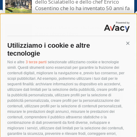
dello Scialatiello e dello chef Enrico
Cosentino che lo ha inventato 50 anni fa
5 Agosto 2026
Sorrento. Maurizio de Giovanni presenta
il suo ultimo libro
5 Agosto 2026
Utilizziamo i cookie e altre
Cont
tecnologie
Tag
Noi e altre
3 terze parti
selezionate utilizziamo cookie e tecnologie
simili. Questi strumenti sono essenziali per garantire la fruizione dei
contenuti digitali, migliorare la navigazione e, previo tuo consenso, per
acqua
allerta meteo
anas
scopi pubblicitari. Ad esempio, potremmo utilizzare i tuoi dati per le
seguenti finalità: archiviare informazioni su dispositivo e/o accedervi,
area marina protetta di punta campanella
arresto
utilizzare dati limitati per la selezione della pubblicità, creare profili per
la pubblicità personalizzata, utilizzare profili per la selezione di
Asl Napoli 3 sud
capitaneria di porto
capri
carabinieri
pubblicità personalizzata, creare profili per la personalizzazione dei
castellammare di stabia
circumvesuviana
contenuti, utilizzare profili per la selezione di contenuti personalizzati,
misurare le prestazioni degli annunci, misurare le prestazioni dei
comune di sorrento
concerto
contagi
contenuti, comprendere il pubblico attraverso statistiche o la
combinazione di dati provenienti da fonti diverse, sviluppare e
costiera amalfitana
covid-19
eav
elezioni
migliorare i servizi, utilizzare dati limitati per la selezione dei contenuti,
fondazione sorrento
gori
guardia costiera
incidente
garantire la sicurezza, prevenire e rilevare frodi, correggere errori,