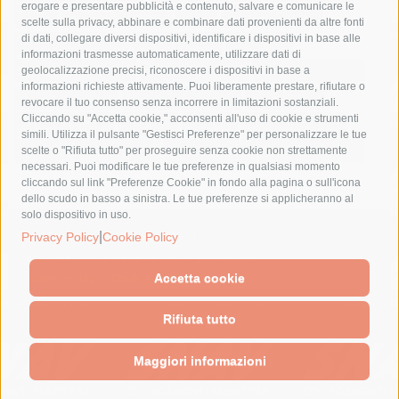
erogare e presentare pubblicità e contenuto, salvare e comunicare le
lavori
lorenzo balducelli
mare
massa lubrense
scelte sulla privacy, abbinare e combinare dati provenienti da altre fonti
di dati, collegare diversi dispositivi, identificare i dispositivi in base alle
massimo coppola
Meta
napoli
ordinanza
informazioni trasmesse automaticamente, utilizzare dati di
penisola sorrentina
piano di sorrento
polizia municipale
geolocalizzazione precisi, riconoscere i dispositivi in base a
informazioni richieste attivamente. Puoi liberamente prestare, rifiutare o
protezione civile
Regione Campania
sant'agnello
revocare il tuo consenso senza incorrere in limitazioni sostanziali.
Cliccando su "Accetta cookie," acconsenti all'uso di cookie e strumenti
sindaco cuomo
sorrento
studenti
temporali
treni
simili. Utilizza il pulsante "Gestisci Preferenze" per personalizzare le tue
turismo
Vico Equense
villa fiorentino
vincenzo de luca
scelte o "Rifiuta tutto" per proseguire senza cookie non strettamente
necessari. Puoi modificare le tue preferenze in qualsiasi momento
cliccando sul link "Preferenze Cookie" in fondo alla pagina o sull'icona
dello scudo in basso a sinistra. Le tue preferenze si applicheranno al
solo dispositivo in uso.
© 2015 SorrentoPress. All rights reserved.
|
Privacy Policy
Cookie Policy
Il giornale online della Penisola Sorrentina
Privacy policy
-
Cookie Policy
Accetta cookie
Rifiuta tutto
Maggiori informazioni