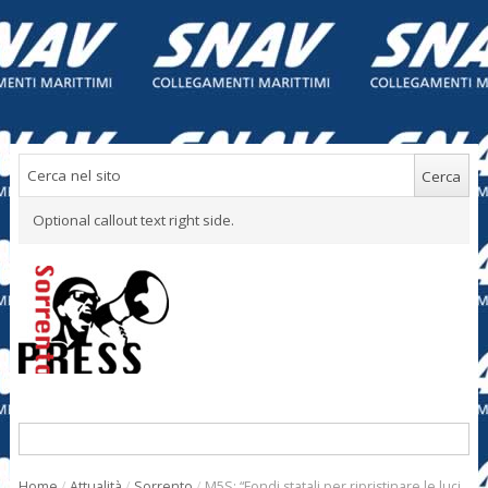
Optional callout text right side.
Home
/
Attualità
/
Sorrento
/
M5S: “Fondi statali per ripristinare le luci