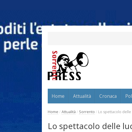
Home
Attualità
Cronaca
Pol
Home
/
Attualità
/
Sorrento
/
Lo spettacolo delle 
Lo spettacolo delle lu