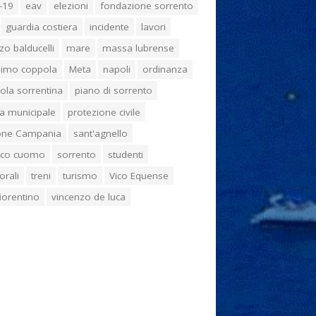
-19
eav
elezioni
fondazione sorrento
guardia costiera
incidente
lavori
zo balducelli
mare
massa lubrense
imo coppola
Meta
napoli
ordinanza
ola sorrentina
piano di sorrento
ia municipale
protezione civile
one Campania
sant'agnello
aco cuomo
sorrento
studenti
orali
treni
turismo
Vico Equense
 fiorentino
vincenzo de luca