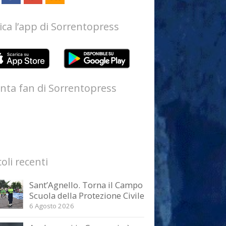
ica l’app di Sorrentopress
nta fan di Sorrentopress
coli recenti
Sant’Agnello. Torna il Campo
Scuola della Protezione Civile
6 Agosto 2026