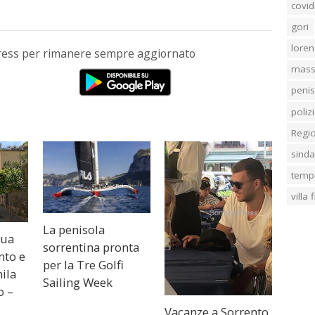
covid
gori
loren
Press per rimanere sempre aggiornato
mass
penis
poliz
Regi
sind
temp
villa
La penisola
qua
sorrentina pronta
nto e
per la Tre Golfi
ila
Sailing Week
o –
Vacanze a Sorrento