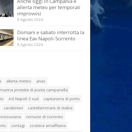
Anche oggi in Campania è
allerta meteo per temporali
improvvisi
6 Agosto 2026
Domani e sabato interrotta la
linea Eav Napoli-Sorrento
6 Agosto 2026
a
allerta meteo
anas
marina protetta di punta campanella
to
Asl Napoli 3 sud
capitaneria di porto
carabinieri
castellammare di stabia
umvesuviana
comune di sorrento
erto
contagi
costiera amalfitana