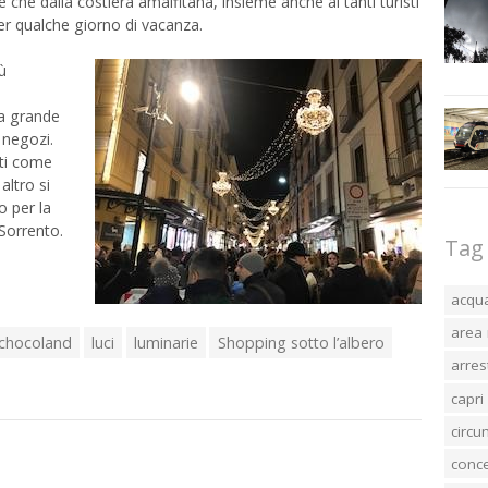
re che dalla costiera amalfitana, insieme anche ai tanti turisti
er qualche giorno di vacanza.
ù
na grande
 negozi.
nti come
altro si
o per la
 Sorrento.
Tag
acqu
area 
chocoland
luci
luminarie
Shopping sotto l’albero
arres
capri
circ
conc