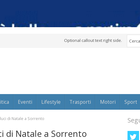
Optional callout text right side.
itica
Eventi
Lifestyle
Trasporti
Motori
Sport
luci di Natale a Sorrento
Segu
ci di Natale a Sorrento