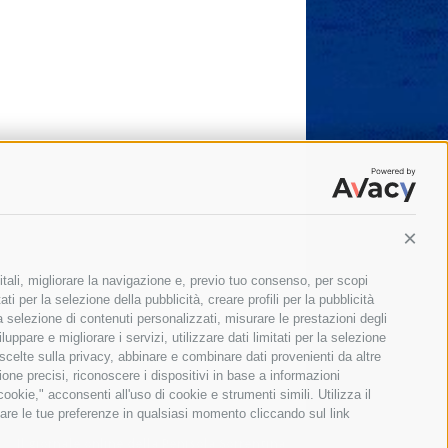
Conti
itali, migliorare la navigazione e, previo tuo consenso, per scopi
ti per la selezione della pubblicità, creare profili per la pubblicità
 la selezione di contenuti personalizzati, misurare le prestazioni degli
ppare e migliorare i servizi, utilizzare dati limitati per la selezione
 scelte sulla privacy, abbinare e combinare dati provenienti da altre
zione precisi, riconoscere i dispositivi in base a informazioni
okie," acconsenti all'uso di cookie e strumenti simili. Utilizza il
are le tue preferenze in qualsiasi momento cliccando sul link
Il giornale online della Penisola Sorrentina