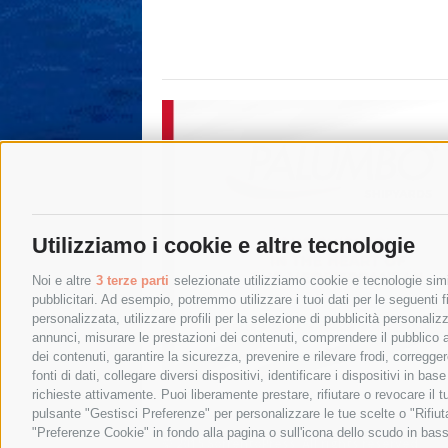
Utilizziamo i cookie e altre tecnologie
Noi e altre
3 terze parti
selezionate utilizziamo cookie e tecnologie simil
pubblicitari. Ad esempio, potremmo utilizzare i tuoi dati per le seguenti fin
personalizzata, utilizzare profili per la selezione di pubblicità personaliz
annunci, misurare le prestazioni dei contenuti, comprendere il pubblico att
dei contenuti, garantire la sicurezza, prevenire e rilevare frodi, corregg
fonti di dati, collegare diversi dispositivi, identificare i dispositivi in 
richieste attivamente. Puoi liberamente prestare, rifiutare o revocare il 
pulsante "Gestisci Preferenze" per personalizzare le tue scelte o "Rifiu
"Preferenze Cookie" in fondo alla pagina o sull'icona dello scudo in bass
© 2015 SorrentoPress. All rights reserved.