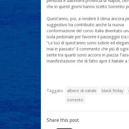
penisola e dall’intera provincia di Napoli, olt
che in questi giorni hanno scelto Sorrento p
Quest’anno, poi, a rendere il clima ancora pi
suggestivo ha contribuito anche la nuova
conformazione del corso Italia diventato u
isola pedonale per favorire il passeggio tra i
“Le luci di quest’anno sono sobrie ed elega
mai in passato” il commento che più di ogni 
sente tra quanti sono accorsi in piazza Tass
manifestazione che di fatto apre il Natale a
Taggato
albero di natale
black friday
sorrento
Share this post