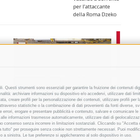
per l’attaccante
della Roma Dzeko
i. Questi strumenti sono essenziali per garantire la fruizione dei contenuti dig
alità: archiviare informazioni su dispositivo e/o accedervi, utilizzare dati limita
zata, creare profili per la personalizzazione dei contenuti, utilizzare profili per
raverso statistiche o la combinazione di dati provenienti da fonti diverse, svilu
ere errori, erogare e presentare pubblicità e contenuto, salvare e comunicare le
base alle informazioni trasmesse automaticamente, utilizzare dati di geolocalizza
tuo consenso senza incorrere in limitazioni sostanziali. Cliccando su "Accetta co
ta tutto" per proseguire senza cookie non strettamente necessari. Puoi modific
o a sinistra. Le tue preferenze si applicheranno al solo dispositivo in uso.