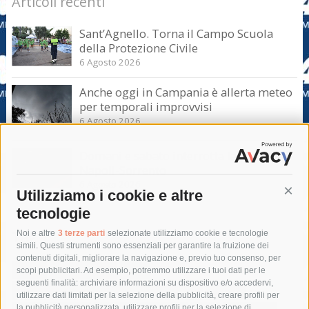
Articoli recenti
Sant’Agnello. Torna il Campo Scuola
della Protezione Civile
6 Agosto 2026
Anche oggi in Campania è allerta meteo
per temporali improvvisi
6 Agosto 2026
Domani e sabato interrotta la linea Eav
Napoli-Sorrento
6 Agosto 2026
Utilizziamo i cookie e altre
Cont
tecnologie
Tag
Noi e altre
3 terze parti
selezionate utilizziamo cookie e tecnologie
simili. Questi strumenti sono essenziali per garantire la fruizione dei
contenuti digitali, migliorare la navigazione e, previo tuo consenso, per
acqua
allerta meteo
anas
scopi pubblicitari. Ad esempio, potremmo utilizzare i tuoi dati per le
seguenti finalità: archiviare informazioni su dispositivo e/o accedervi,
area marina protetta di punta campanella
arresto
utilizzare dati limitati per la selezione della pubblicità, creare profili per
la pubblicità personalizzata, utilizzare profili per la selezione di