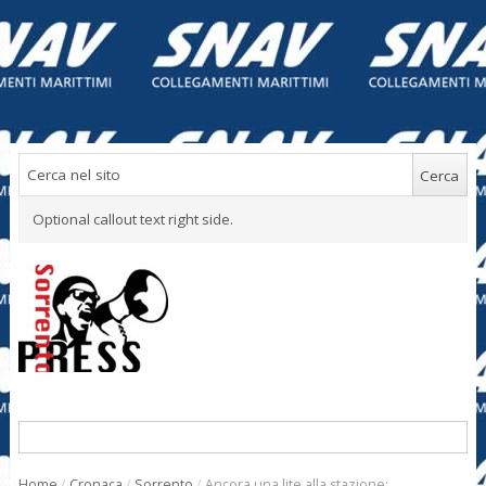
Optional callout text right side.
Home
/
Cronaca
/
Sorrento
/
Ancora una lite alla stazione: