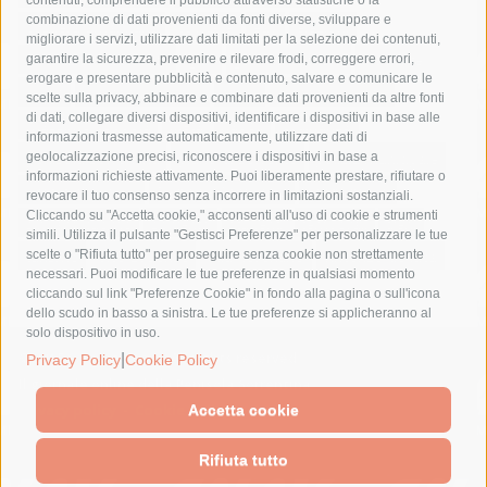
combinazione di dati provenienti da fonti diverse, sviluppare e
costiera amalfitana
covid-19
eav
elezioni
migliorare i servizi, utilizzare dati limitati per la selezione dei contenuti,
fondazione sorrento
gori
guardia costiera
incidente
garantire la sicurezza, prevenire e rilevare frodi, correggere errori,
erogare e presentare pubblicità e contenuto, salvare e comunicare le
lavori
lorenzo balducelli
mare
massa lubrense
scelte sulla privacy, abbinare e combinare dati provenienti da altre fonti
di dati, collegare diversi dispositivi, identificare i dispositivi in base alle
massimo coppola
Meta
napoli
ordinanza
informazioni trasmesse automaticamente, utilizzare dati di
penisola sorrentina
piano di sorrento
polizia municipale
geolocalizzazione precisi, riconoscere i dispositivi in base a
informazioni richieste attivamente. Puoi liberamente prestare, rifiutare o
protezione civile
Regione Campania
sant'agnello
revocare il tuo consenso senza incorrere in limitazioni sostanziali.
Cliccando su "Accetta cookie," acconsenti all'uso di cookie e strumenti
sindaco cuomo
sorrento
studenti
temporali
treni
simili. Utilizza il pulsante "Gestisci Preferenze" per personalizzare le tue
turismo
Vico Equense
villa fiorentino
vincenzo de luca
scelte o "Rifiuta tutto" per proseguire senza cookie non strettamente
necessari. Puoi modificare le tue preferenze in qualsiasi momento
cliccando sul link "Preferenze Cookie" in fondo alla pagina o sull'icona
dello scudo in basso a sinistra. Le tue preferenze si applicheranno al
solo dispositivo in uso.
© 2015 SorrentoPress. All rights reserved.
|
Privacy Policy
Cookie Policy
Il giornale online della Penisola Sorrentina
Privacy policy
-
Cookie Policy
Accetta cookie
Rifiuta tutto