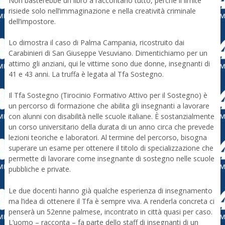
Non basterebbe un libro a raccontarlo tutto, perché il limite
risiede solo nell’immaginazione e nella creatività criminale
dell’impostore.
Lo dimostra il caso di Palma Campania, ricostruito dai
Carabinieri di San Giuseppe Vesuviano. Dimentichiamo per un
attimo gli anziani, qui le vittime sono due donne, insegnanti di
41 e 43 anni. La truffa è legata al Tfa Sostegno.
Il Tfa Sostegno (Tirocinio Formativo Attivo per il Sostegno) è
un percorso di formazione che abilita gli insegnanti a lavorare
con alunni con disabilità nelle scuole italiane. È sostanzialmente
un corso universitario della durata di un anno circa che prevede
lezioni teoriche e laboratori. Al termine del percorso, bisogna
superare un esame per ottenere il titolo di specializzazione che
permette di lavorare come insegnante di sostegno nelle scuole
pubbliche e private.
Le due docenti hanno già qualche esperienza di insegnamento
ma l’idea di ottenere il Tfa è sempre viva. A renderla concreta ci
penserà un 52enne palmese, incontrato in città quasi per caso.
L’uomo – racconta – fa parte dello staff di insegnanti di un