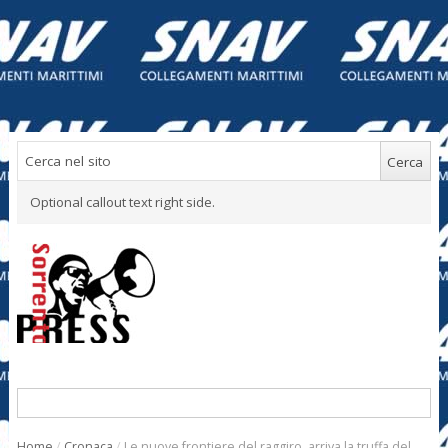
Optional callout text right side.
Home
/
Cronaca
/
Le nuove frontiere del raggiro, arriva la truffa del