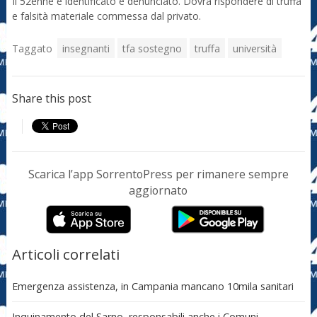
Il 52enne è identificato e denunciato. Dovrà rispondere di truffa
e falsità materiale commessa dal privato.
Taggato
insegnanti
tfa sostegno
truffa
università
Share this post
Scarica l’app SorrentoPress per rimanere sempre
aggiornato
Articoli correlati
Emergenza assistenza, in Campania mancano 10mila sanitari
Inquinamento del Sarno, responsabili anche i Comuni