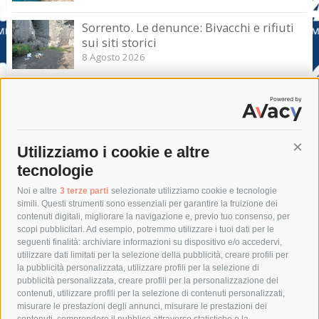
Sorrento. Le denunce: Bivacchi e rifiuti
sui siti storici
8 Agosto 2026
Piano di Sorrento. “Peggio di Cosa
Nostra”, odio social contro la giunta.
Ipotesi denuncia
7 Agosto 2026
Utilizziamo i cookie e altre
Cont
tecnologie
Tag
Noi e altre
3 terze parti
selezionate utilizziamo cookie e tecnologie
simili. Questi strumenti sono essenziali per garantire la fruizione dei
contenuti digitali, migliorare la navigazione e, previo tuo consenso, per
acqua
allerta meteo
anas
scopi pubblicitari. Ad esempio, potremmo utilizzare i tuoi dati per le
seguenti finalità: archiviare informazioni su dispositivo e/o accedervi,
area marina protetta di punta campanella
arresto
utilizzare dati limitati per la selezione della pubblicità, creare profili per
la pubblicità personalizzata, utilizzare profili per la selezione di
Asl Napoli 3 sud
capitaneria di porto
capri
carabinieri
pubblicità personalizzata, creare profili per la personalizzazione dei
castellammare di stabia
circumvesuviana
contenuti, utilizzare profili per la selezione di contenuti personalizzati,
misurare le prestazioni degli annunci, misurare le prestazioni dei
comune di sorrento
concerto
contagi
contenuti, comprendere il pubblico attraverso statistiche o la