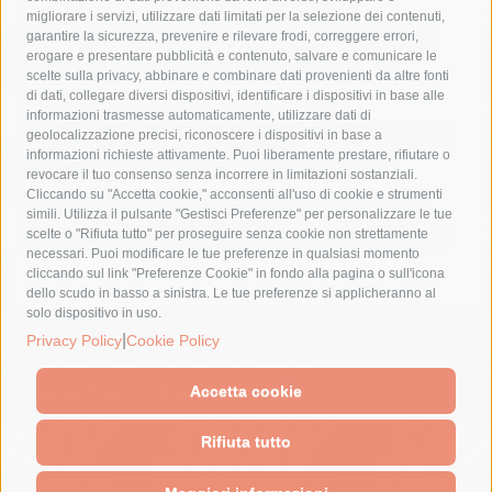
costiera amalfitana
covid-19
eav
elezioni
migliorare i servizi, utilizzare dati limitati per la selezione dei contenuti,
fondazione sorrento
gori
guardia costiera
incidente
garantire la sicurezza, prevenire e rilevare frodi, correggere errori,
erogare e presentare pubblicità e contenuto, salvare e comunicare le
lavori
lorenzo balducelli
mare
massa lubrense
scelte sulla privacy, abbinare e combinare dati provenienti da altre fonti
di dati, collegare diversi dispositivi, identificare i dispositivi in base alle
massimo coppola
Meta
napoli
ordinanza
informazioni trasmesse automaticamente, utilizzare dati di
penisola sorrentina
piano di sorrento
polizia municipale
geolocalizzazione precisi, riconoscere i dispositivi in base a
informazioni richieste attivamente. Puoi liberamente prestare, rifiutare o
protezione civile
Regione Campania
sant'agnello
revocare il tuo consenso senza incorrere in limitazioni sostanziali.
Cliccando su "Accetta cookie," acconsenti all'uso di cookie e strumenti
sindaco cuomo
sorrento
studenti
temporali
treni
simili. Utilizza il pulsante "Gestisci Preferenze" per personalizzare le tue
turismo
Vico Equense
villa fiorentino
vincenzo de luca
scelte o "Rifiuta tutto" per proseguire senza cookie non strettamente
necessari. Puoi modificare le tue preferenze in qualsiasi momento
cliccando sul link "Preferenze Cookie" in fondo alla pagina o sull'icona
dello scudo in basso a sinistra. Le tue preferenze si applicheranno al
solo dispositivo in uso.
|
© 2015 SorrentoPress. All rights reserved.
Privacy Policy
Cookie Policy
Il giornale online della Penisola Sorrentina
Privacy policy
-
Cookie Policy
Accetta cookie
Rifiuta tutto