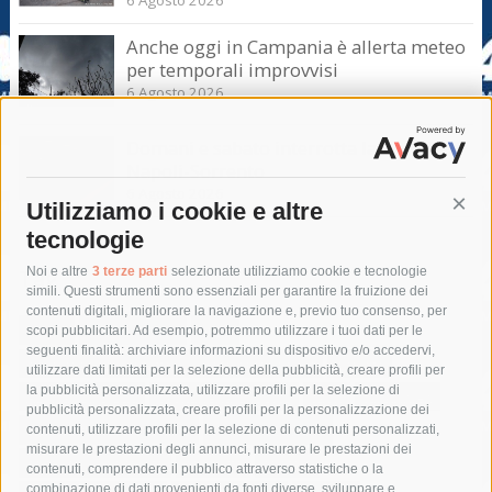
Anche oggi in Campania è allerta meteo
per temporali improvvisi
6 Agosto 2026
Domani e sabato interrotta la linea Eav
Napoli-Sorrento
6 Agosto 2026
Utilizziamo i cookie e altre
Cont
tecnologie
Tag
Noi e altre
3 terze parti
selezionate utilizziamo cookie e tecnologie
simili. Questi strumenti sono essenziali per garantire la fruizione dei
contenuti digitali, migliorare la navigazione e, previo tuo consenso, per
acqua
allerta meteo
anas
scopi pubblicitari. Ad esempio, potremmo utilizzare i tuoi dati per le
seguenti finalità: archiviare informazioni su dispositivo e/o accedervi,
area marina protetta di punta campanella
arresto
utilizzare dati limitati per la selezione della pubblicità, creare profili per
la pubblicità personalizzata, utilizzare profili per la selezione di
Asl Napoli 3 sud
capitaneria di porto
capri
carabinieri
pubblicità personalizzata, creare profili per la personalizzazione dei
castellammare di stabia
circumvesuviana
contenuti, utilizzare profili per la selezione di contenuti personalizzati,
misurare le prestazioni degli annunci, misurare le prestazioni dei
comune di sorrento
concerto
contagi
contenuti, comprendere il pubblico attraverso statistiche o la
combinazione di dati provenienti da fonti diverse, sviluppare e