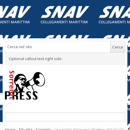
Optional callout text right side.
Home
/
Attualità
/
Sorrento
/
Le cariche del nuovo direttivo del Circolo