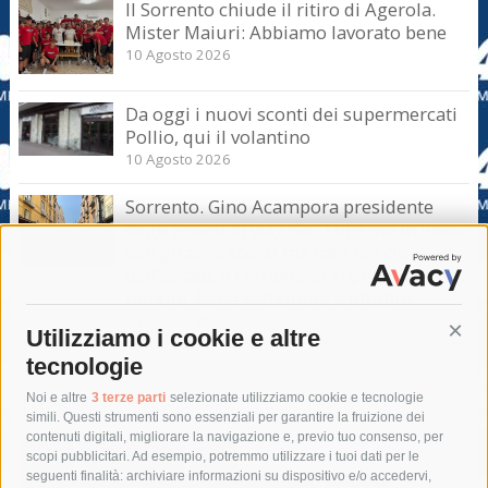
Il Sorrento chiude il ritiro di Agerola.
Mister Maiuri: Abbiamo lavorato bene
10 Agosto 2026
Da oggi i nuovi sconti dei supermercati
Pollio, qui il volantino
10 Agosto 2026
Sorrento. Gino Acampora presidente
degli agenti di viaggio: Turismo in linea
con gli anni scorsi ma calo nel clou
dell’estate, a Ferragosto si punta sul last
minute. Bene settembre e ottobre
10 Agosto 2026
Utilizziamo i cookie e altre
Cont
tecnologie
Tag
Noi e altre
3 terze parti
selezionate utilizziamo cookie e tecnologie
simili. Questi strumenti sono essenziali per garantire la fruizione dei
contenuti digitali, migliorare la navigazione e, previo tuo consenso, per
acqua
allerta meteo
anas
scopi pubblicitari. Ad esempio, potremmo utilizzare i tuoi dati per le
seguenti finalità: archiviare informazioni su dispositivo e/o accedervi,