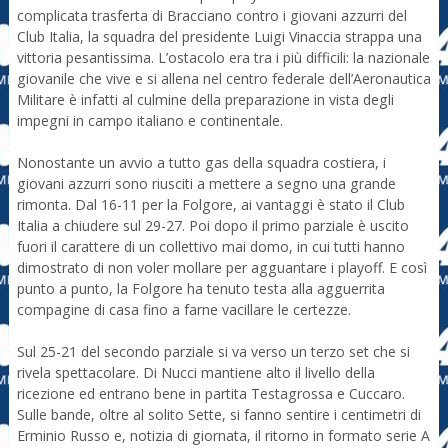
complicata trasferta di Bracciano contro i giovani azzurri del
Club Italia, la squadra del presidente Luigi Vinaccia strappa una
vittoria pesantissima. L’ostacolo era tra i più difficili: la nazionale
giovanile che vive e si allena nel centro federale dell’Aeronautica
Militare è infatti al culmine della preparazione in vista degli
impegni in campo italiano e continentale.
Nonostante un avvio a tutto gas della squadra costiera, i
giovani azzurri sono riusciti a mettere a segno una grande
rimonta. Dal 16-11 per la Folgore, ai vantaggi è stato il Club
Italia a chiudere sul 29-27. Poi dopo il primo parziale è uscito
fuori il carattere di un collettivo mai domo, in cui tutti hanno
dimostrato di non voler mollare per agguantare i playoff. E così
punto a punto, la Folgore ha tenuto testa alla agguerrita
compagine di casa fino a farne vacillare le certezze.
Sul 25-21 del secondo parziale si va verso un terzo set che si
rivela spettacolare. Di Nucci mantiene alto il livello della
ricezione ed entrano bene in partita Testagrossa e Cuccaro.
Sulle bande, oltre al solito Sette, si fanno sentire i centimetri di
Erminio Russo e, notizia di giornata, il ritorno in formato serie A