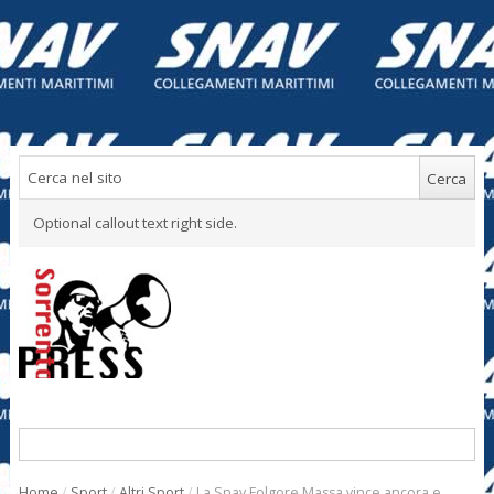
Optional callout text right side.
Home
/
Sport
/
Altri Sport
/
La Snav Folgore Massa vince ancora e