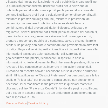
area marina protetta di punta campanella
arresto
utilizzare dati limitati per la selezione della pubblicità, creare profili per
la pubblicità personalizzata, utilizzare profili per la selezione di
Asl Napoli 3 sud
capitaneria di porto
capri
carabinieri
pubblicità personalizzata, creare profili per la personalizzazione dei
castellammare di stabia
circumvesuviana
contenuti, utilizzare profili per la selezione di contenuti personalizzati,
misurare le prestazioni degli annunci, misurare le prestazioni dei
comune di sorrento
concerto
contagi
contenuti, comprendere il pubblico attraverso statistiche o la
combinazione di dati provenienti da fonti diverse, sviluppare e
costiera amalfitana
covid-19
eav
elezioni
migliorare i servizi, utilizzare dati limitati per la selezione dei contenuti,
fondazione sorrento
gori
guardia costiera
incidente
garantire la sicurezza, prevenire e rilevare frodi, correggere errori,
erogare e presentare pubblicità e contenuto, salvare e comunicare le
lavori
lorenzo balducelli
mare
massa lubrense
scelte sulla privacy, abbinare e combinare dati provenienti da altre fonti
di dati, collegare diversi dispositivi, identificare i dispositivi in base alle
massimo coppola
Meta
napoli
ordinanza
informazioni trasmesse automaticamente, utilizzare dati di
penisola sorrentina
piano di sorrento
polizia municipale
geolocalizzazione precisi, riconoscere i dispositivi in base a
informazioni richieste attivamente. Puoi liberamente prestare, rifiutare o
protezione civile
Regione Campania
sant'agnello
revocare il tuo consenso senza incorrere in limitazioni sostanziali.
Cliccando su "Accetta cookie," acconsenti all'uso di cookie e strumenti
sindaco cuomo
sorrento
studenti
temporali
treni
simili. Utilizza il pulsante "Gestisci Preferenze" per personalizzare le tue
turismo
Vico Equense
villa fiorentino
vincenzo de luca
scelte o "Rifiuta tutto" per proseguire senza cookie non strettamente
necessari. Puoi modificare le tue preferenze in qualsiasi momento
cliccando sul link "Preferenze Cookie" in fondo alla pagina o sull'icona
dello scudo in basso a sinistra. Le tue preferenze si applicheranno al
solo dispositivo in uso.
|
© 2015 SorrentoPress. All rights reserved.
Privacy Policy
Cookie Policy