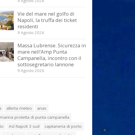
9 Agosto 2026
Vie del mare nel golfo di
Napoli, la truffa dei ticket
residenti
9 Agosto 2026
Massa Lubrense. Sicurezza in
mare nell’Amp Punta
Campanella, incontro con il
sottosegretario Iannone
9 Agosto 2026
a
allerta meteo
anas
marina protetta di punta campanella
to
Asl Napoli 3 sud
capitaneria di porto