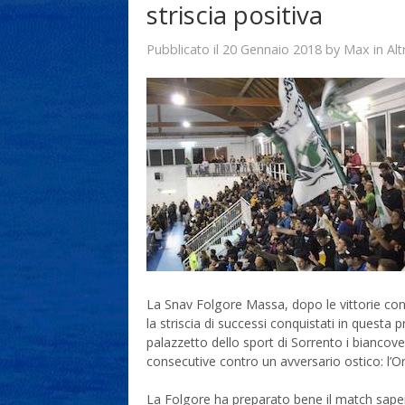
striscia positiva
20 Gennaio 2018
Max
Pubblicato il
by
in
Alt
La Snav Folgore Massa, dopo le vittorie con
la striscia di successi conquistati in questa
palazzetto dello sport di Sorrento i biancoverd
consecutive contro un avversario ostico: l’O
La Folgore ha preparato bene il match sapen