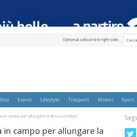
Optional callout text right side.
itica
Eventi
Lifestyle
Trasporti
Motori
Sport
 in campo per allungare la striscia positiva
Segu
 in campo per allungare la