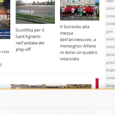
capri
circ
conc
covid
Il Sorrento alla
Sconfitta per il
gori
messa
Sant’Agnello
dell’arcivescovo, a
loren
nell’andata dei
monsignor Alfano
mass
play-off
 con
in dono un quadro
penis
intarsiato
poliz
o
Regi
sind
temp
villa