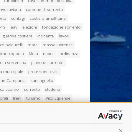
carabinieri
castellammare di stabia
umvesuviana
comune di sorrento
erto
contagi
costiera amalfitana
-19
eav
elezioni
fondazione sorrento
guardia costiera
incidente
lavori
zo balducelli
mare
massa lubrense
imo coppola
Meta
napoli
ordinanza
ola sorrentina
piano di sorrento
ia municipale
protezione civile
one Campania
sant'agnello
aco cuomo
sorrento
studenti
orali
treni
turismo
Vico Equense
 fiorentino
vincenzo de luca