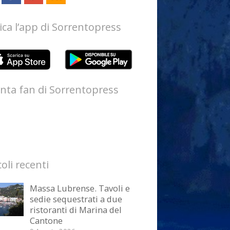
ica l’app di Sorrentopress
nta fan di Sorrentopress
coli recenti
Massa Lubrense. Tavoli e
sedie sequestrati a due
ristoranti di Marina del
Cantone