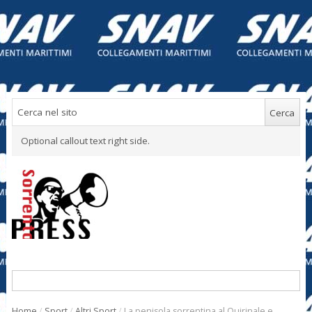
Optional callout text right side.
Home
/
Sport
/
Altri Sport
/
La penisola sorrentina al Quirinale e