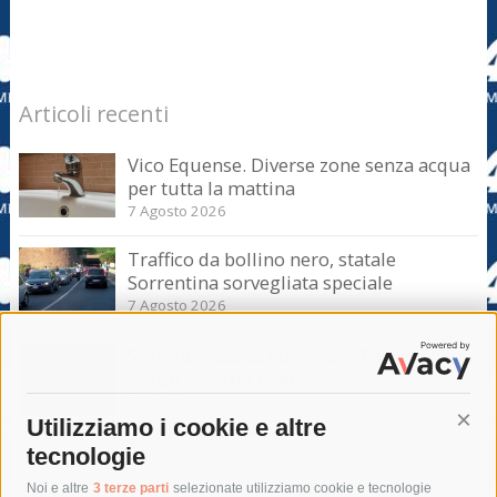
Articoli recenti
Vico Equense. Diverse zone senza acqua
per tutta la mattina
7 Agosto 2026
Traffico da bollino nero, statale
Sorrentina sorvegliata speciale
7 Agosto 2026
Sorrento-Massa Lubrense. Torna a casa
la sub colta da malore
7 Agosto 2026
Utilizziamo i cookie e altre
Cont
tecnologie
Tag
Noi e altre
3 terze parti
selezionate utilizziamo cookie e tecnologie