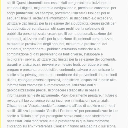
simili. Questi strumenti sono essenziali per garantire la fruizione dei
contenuti digitali, migliorare la navigazione e, previo tuo consenso, per
acqua
allerta meteo
anas
scopi pubblicitari. Ad esempio, potremmo utilizzare i tuoi dati per le
seguenti finalità: archiviare informazioni su dispositivo e/o accedervi,
area marina protetta di punta campanella
arresto
utilizzare dati limitati per la selezione della pubblicità, creare profili per
la pubblicità personalizzata, utilizzare profili per la selezione di
Asl Napoli 3 sud
capitaneria di porto
capri
carabinieri
pubblicità personalizzata, creare profili per la personalizzazione dei
castellammare di stabia
circumvesuviana
contenuti, utilizzare profili per la selezione di contenuti personalizzati,
misurare le prestazioni degli annunci, misurare le prestazioni dei
comune di sorrento
concerto
contagi
contenuti, comprendere il pubblico attraverso statistiche o la
combinazione di dati provenienti da fonti diverse, sviluppare e
costiera amalfitana
covid-19
eav
elezioni
migliorare i servizi, utilizzare dati limitati per la selezione dei contenuti,
fondazione sorrento
gori
guardia costiera
incidente
garantire la sicurezza, prevenire e rilevare frodi, correggere errori,
erogare e presentare pubblicità e contenuto, salvare e comunicare le
lavori
lorenzo balducelli
mare
massa lubrense
scelte sulla privacy, abbinare e combinare dati provenienti da altre fonti
di dati, collegare diversi dispositivi, identificare i dispositivi in base alle
massimo coppola
Meta
napoli
ordinanza
informazioni trasmesse automaticamente, utilizzare dati di
penisola sorrentina
piano di sorrento
polizia municipale
geolocalizzazione precisi, riconoscere i dispositivi in base a
informazioni richieste attivamente. Puoi liberamente prestare, rifiutare o
protezione civile
Regione Campania
sant'agnello
revocare il tuo consenso senza incorrere in limitazioni sostanziali.
Cliccando su "Accetta cookie," acconsenti all'uso di cookie e strumenti
sindaco cuomo
sorrento
studenti
temporali
treni
simili. Utilizza il pulsante "Gestisci Preferenze" per personalizzare le tue
turismo
Vico Equense
villa fiorentino
vincenzo de luca
scelte o "Rifiuta tutto" per proseguire senza cookie non strettamente
necessari. Puoi modificare le tue preferenze in qualsiasi momento
cliccando sul link "Preferenze Cookie" in fondo alla pagina o sull'icona