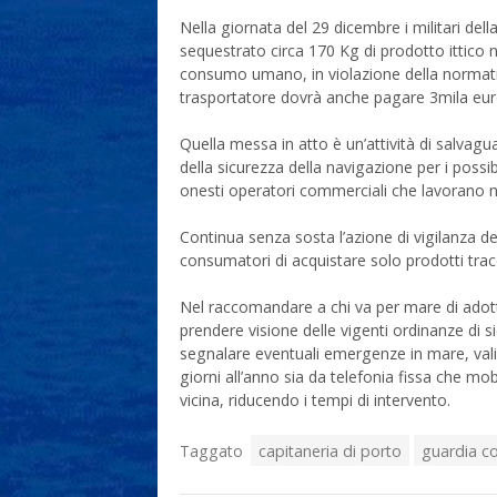
Nella giornata del 29 dicembre i militari del
sequestrato circa 170 Kg di prodotto ittico n
consumo umano, in violazione della normativa s
trasportatore dovrà anche pagare 3mila eur
Quella messa in atto è un’attività di salvagu
della sicurezza della navigazione per i possibil
onesti operatori commerciali che lavorano nel
Continua senza sosta l’azione di vigilanza de
consumatori di acquistare solo prodotti tracc
Nel raccomandare a chi va per mare di adott
prendere visione delle vigenti ordinanze di si
segnalare eventuali emergenze in mare, valid
giorni all’anno sia da telefonia fissa che mo
vicina, riducendo i tempi di intervento.
Taggato
capitaneria di porto
guardia co