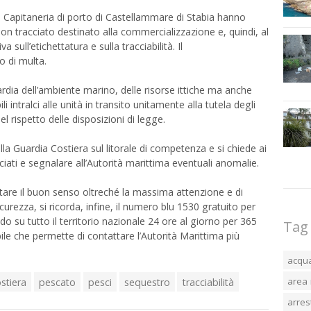
la Capitaneria di porto di Castellammare di Stabia hanno
on tracciato destinato alla commercializzazione e, quindi, al
ull’etichettatura e sulla tracciabilità. Il
o di multa.
ardia dell’ambiente marino, delle risorse ittiche ma anche
i intralci alle unità in transito unitamente alla tutela degli
 rispetto delle disposizioni di legge.
lla Guardia Costiera sul litorale di competenza e si chiede ai
iati e segnalare all’Autorità marittima eventuali anomalie.
are il buon senso oltreché la massima attenzione e di
curezza, si ricorda, infine, il numero blu 1530 gratuito per
o su tutto il territorio nazionale 24 ore al giorno per 365
Tag
bile che permette di contattare l’Autorità Marittima più
acqu
area 
stiera
pescato
pesci
sequestro
tracciabilità
arres