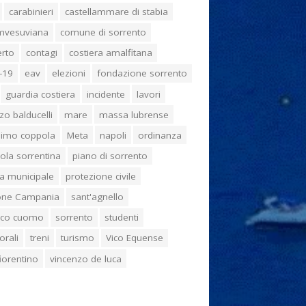
carabinieri
castellammare di stabia
umvesuviana
comune di sorrento
erto
contagi
costiera amalfitana
-19
eav
elezioni
fondazione sorrento
guardia costiera
incidente
lavori
zo balducelli
mare
massa lubrense
imo coppola
Meta
napoli
ordinanza
ola sorrentina
piano di sorrento
ia municipale
protezione civile
one Campania
sant'agnello
aco cuomo
sorrento
studenti
orali
treni
turismo
Vico Equense
 fiorentino
vincenzo de luca