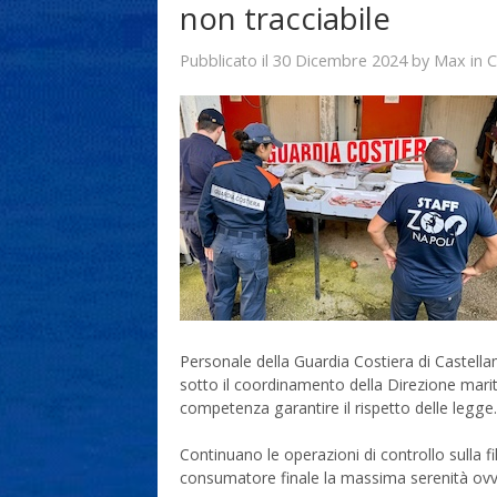
non tracciabile
30 Dicembre 2024
Max
Pubblicato il
by
in
C
Personale della Guardia Costiera di Castell
sotto il coordinamento della Direzione maritt
competenza garantire il rispetto delle legge.
Continuano le operazioni di controllo sulla fil
consumatore finale la massima serenità ovv