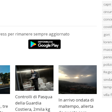
capri
circ
conc
covid
Press per rimanere sempre aggiornato
gori
loren
mass
penis
poliz
Regi
sind
temp
villa
Controlli di Pasqua
In arrivo ondata di
della Guardia
, tre
maltempo, allerta
Costiera, 2mila kg