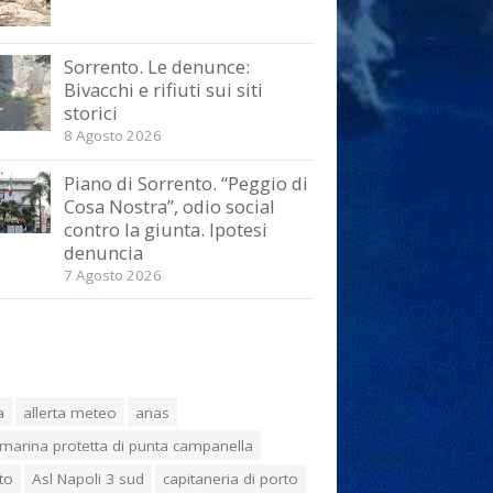
Sorrento. Le denunce:
Bivacchi e rifiuti sui siti
storici
8 Agosto 2026
Piano di Sorrento. “Peggio di
Cosa Nostra”, odio social
contro la giunta. Ipotesi
denuncia
7 Agosto 2026
a
allerta meteo
anas
marina protetta di punta campanella
to
Asl Napoli 3 sud
capitaneria di porto