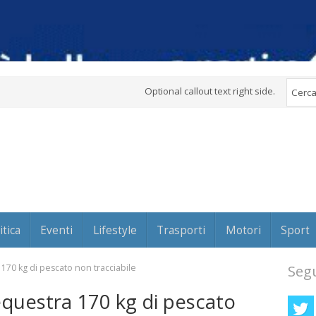
Optional callout text right side.
itica
Eventi
Lifestyle
Trasporti
Motori
Sport
170 kg di pescato non tracciabile
Segu
equestra 170 kg di pescato