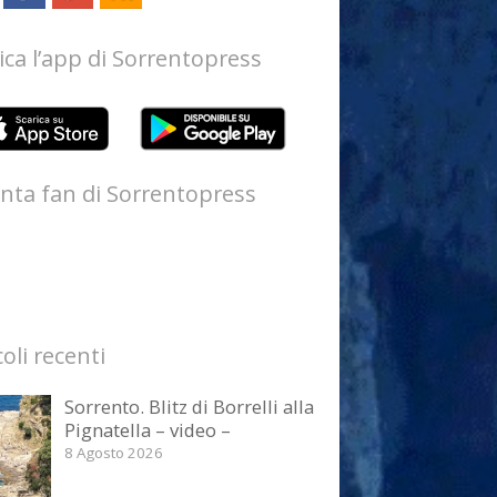
ica l’app di Sorrentopress
nta fan di Sorrentopress
coli recenti
Sorrento. Blitz di Borrelli alla
Pignatella – video –
8 Agosto 2026