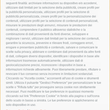
seguenti finalità: archiviare informazioni su dispositivo e/o accedervi,
area marina protetta di punta campanella
arresto
utilizzare dati limitati per la selezione della pubblicità, creare profili per
la pubblicità personalizzata, utilizzare profili per la selezione di
Asl Napoli 3 sud
capitaneria di porto
capri
carabinieri
pubblicità personalizzata, creare profili per la personalizzazione dei
castellammare di stabia
circumvesuviana
contenuti, utilizzare profili per la selezione di contenuti personalizzati,
misurare le prestazioni degli annunci, misurare le prestazioni dei
comune di sorrento
concerto
contagi
contenuti, comprendere il pubblico attraverso statistiche o la
combinazione di dati provenienti da fonti diverse, sviluppare e
costiera amalfitana
covid-19
eav
elezioni
migliorare i servizi, utilizzare dati limitati per la selezione dei contenuti,
fondazione sorrento
gori
guardia costiera
incidente
garantire la sicurezza, prevenire e rilevare frodi, correggere errori,
erogare e presentare pubblicità e contenuto, salvare e comunicare le
lavori
lorenzo balducelli
mare
massa lubrense
scelte sulla privacy, abbinare e combinare dati provenienti da altre fonti
di dati, collegare diversi dispositivi, identificare i dispositivi in base alle
massimo coppola
Meta
napoli
ordinanza
informazioni trasmesse automaticamente, utilizzare dati di
penisola sorrentina
piano di sorrento
polizia municipale
geolocalizzazione precisi, riconoscere i dispositivi in base a
informazioni richieste attivamente. Puoi liberamente prestare, rifiutare o
protezione civile
Regione Campania
sant'agnello
revocare il tuo consenso senza incorrere in limitazioni sostanziali.
Cliccando su "Accetta cookie," acconsenti all'uso di cookie e strumenti
sindaco cuomo
sorrento
studenti
temporali
treni
simili. Utilizza il pulsante "Gestisci Preferenze" per personalizzare le tue
turismo
Vico Equense
villa fiorentino
vincenzo de luca
scelte o "Rifiuta tutto" per proseguire senza cookie non strettamente
necessari. Puoi modificare le tue preferenze in qualsiasi momento
cliccando sul link "Preferenze Cookie" in fondo alla pagina o sull'icona
dello scudo in basso a sinistra. Le tue preferenze si applicheranno al
solo dispositivo in uso.