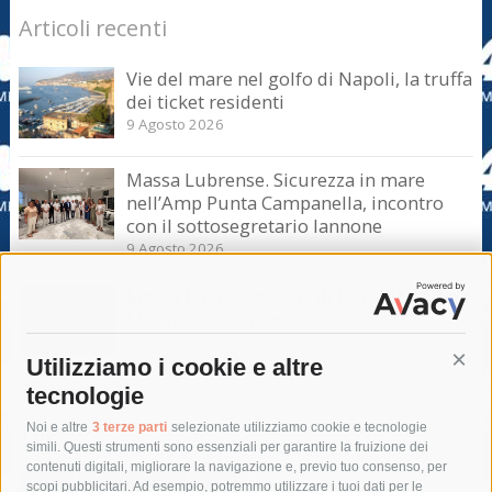
Articoli recenti
Vie del mare nel golfo di Napoli, la truffa
dei ticket residenti
9 Agosto 2026
Massa Lubrense. Sicurezza in mare
nell’Amp Punta Campanella, incontro
con il sottosegretario Iannone
9 Agosto 2026
Massa Lubrense. Blitz di Borrelli anche a
Marina del Cantone
8 Agosto 2026
Utilizziamo i cookie e altre
Cont
tecnologie
Tag
Noi e altre
3 terze parti
selezionate utilizziamo cookie e tecnologie
simili. Questi strumenti sono essenziali per garantire la fruizione dei
contenuti digitali, migliorare la navigazione e, previo tuo consenso, per
acqua
allerta meteo
anas
scopi pubblicitari. Ad esempio, potremmo utilizzare i tuoi dati per le