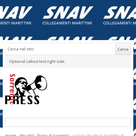
Optional callout text right side.
Home
/
Attualità
/
Piano di Sorrento
/
La Gori chiude lo sportello di