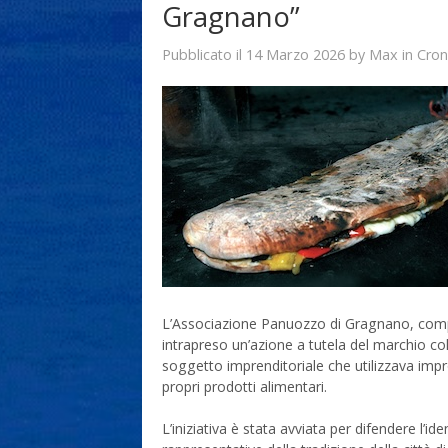
Gragnano”
14 Marzo 2026
Max
Pubblicato il
by
in
Cron
L’Associazione Panuozzo di Gragnano, compo
intrapreso un’azione a tutela del marchio co
soggetto imprenditoriale che utilizzava imp
propri prodotti alimentari.
L’iniziativa è stata avviata per difendere l’id