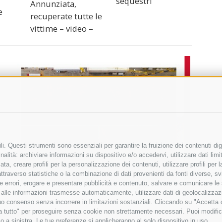
sequestri
Annunziata,
e
recuperate tutte le
vittime – video –
i. Questi strumenti sono essenziali per garantire la fruizione dei contenuti dig
alità: archiviare informazioni su dispositivo e/o accedervi, utilizzare dati limita
zata, creare profili per la personalizzazione dei contenuti, utilizzare profili per
raverso statistiche o la combinazione di dati provenienti da fonti diverse, svilu
ere errori, erogare e presentare pubblicità e contenuto, salvare e comunicare le
base alle informazioni trasmesse automaticamente, utilizzare dati di geolocalizza
tuo consenso senza incorrere in limitazioni sostanziali. Cliccando su "Accetta co
ta tutto" per proseguire senza cookie non strettamente necessari. Puoi modific
o a sinistra. Le tue preferenze si applicheranno al solo dispositivo in uso.