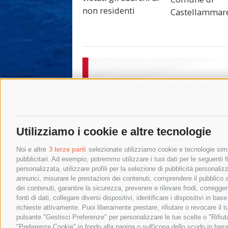
non residenti
Castellammar
Utilizziamo i cookie e altre tecnologie
Noi e altre
3 terze parti
selezionate utilizziamo cookie e tecnologie simil
pubblicitari. Ad esempio, potremmo utilizzare i tuoi dati per le seguenti fin
personalizzata, utilizzare profili per la selezione di pubblicità personaliz
annunci, misurare le prestazioni dei contenuti, comprendere il pubblico att
dei contenuti, garantire la sicurezza, prevenire e rilevare frodi, corregg
fonti di dati, collegare diversi dispositivi, identificare i dispositivi in 
richieste attivamente. Puoi liberamente prestare, rifiutare o revocare il 
pulsante "Gestisci Preferenze" per personalizzare le tue scelte o "Rifiu
"Preferenze Cookie" in fondo alla pagina o sull'icona dello scudo in bass