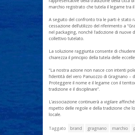
rappresentative della tradizione della città d
marchio registrato che tutela il legame tra il 
A seguito del confronto tra le parti è stato 
cessazione dell’utilizzo del riferimento a “
nel packaging, nonché l’adozione di nuove d
collettivo tutelato.
La soluzione raggiunta consente di chiudere
chiarezza il principio della tutela delle ecce
“La nostra azione non nasce con intenti polem
l’identità del vero Panuozzo di Gragnano – di
Proteggere il nome e il legame con il territor
tradizione e il disciplinare”.
L’associazione continuerà a vigilare affinch
rispetto delle regole e della tradizione che
locale.
Taggato
brand
gragnano
marchio