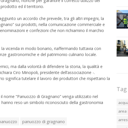
i Gragnano, nonché per garantire il corretto utilizzo del
prodotto ed il territorio.
raggiunto un accordo che prevede, tra gli altri impegni, la
Gragnano” sui prodotti, nella comunicazione commerciale e
enominazioni e confezioni che non richiamino il marchio
 la vicenda in modo bonario, riaffermando tuttavia con
llenze gastronomiche e del patrimonio culinario locale.
ici, ma dalla volontà di difendere la storia, la qualità e
chiara Ciro Minopoli, presidente dell’associazione -.
io significa tutelare il lavoro dei produttori che rispettano la
Tag
é il nome “Panuozzo di Gragnano” venga utilizzato nel
 lo hanno reso un simbolo riconosciuto della gastronomia
acqu
area 
arres
panuozzo
panuozzo di gragnano