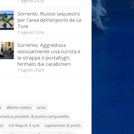
7 Agosto 2026
Sorrento. Nuovo sequestro
per l’area dell’eliporto de Le
Tore
7 Agosto 2026
Sorrento. Aggredisce
sessualmente una turista e
le strappa il portafogli,
fermato dai carabinieri
7 Agosto 2026
a
allerta meteo
anas
marina protetta di punta campanella
to
Asl Napoli 3 sud
capitaneria di porto