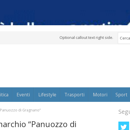
Optional callout text right side.
itica
Eventi
Lifestyle
Trasporti
Motori
Sport
o “Panuozzo di Gragnano”
Segu
l marchio “Panuozzo di