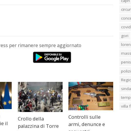
capri
circ
conc
covid
gori
loren
Press per rimanere sempre aggiornato
mass
penis
poliz
Regi
sind
temp
villa
i
Controlli sulle
Crollo della
e il
armi, denunce e
palazzina di Torre