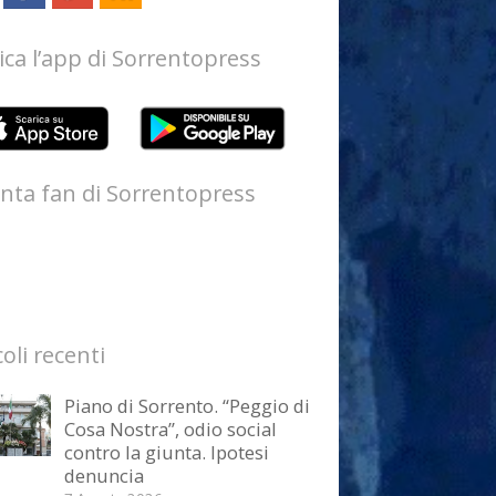
ica l’app di Sorrentopress
nta fan di Sorrentopress
coli recenti
Piano di Sorrento. “Peggio di
Cosa Nostra”, odio social
contro la giunta. Ipotesi
denuncia