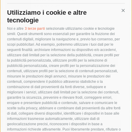
9 Agosto 2026
Utilizziamo i cookie e altre
Cont
tecnologie
Tag
Noi e altre
3 terze parti
selezionate utilizziamo cookie e tecnologie
simili. Questi strumenti sono essenziali per garantire la fruizione dei
contenuti digitali, migliorare la navigazione e, previo tuo consenso, per
acqua
allerta meteo
anas
scopi pubblicitari. Ad esempio, potremmo utilizzare i tuoi dati per le
seguenti finalità: archiviare informazioni su dispositivo e/o accedervi,
area marina protetta di punta campanella
arresto
utilizzare dati limitati per la selezione della pubblicità, creare profili per
la pubblicità personalizzata, utilizzare profili per la selezione di
Asl Napoli 3 sud
capitaneria di porto
capri
carabinieri
pubblicità personalizzata, creare profili per la personalizzazione dei
castellammare di stabia
circumvesuviana
contenuti, utilizzare profili per la selezione di contenuti personalizzati,
misurare le prestazioni degli annunci, misurare le prestazioni dei
comune di sorrento
concerto
contagi
contenuti, comprendere il pubblico attraverso statistiche o la
combinazione di dati provenienti da fonti diverse, sviluppare e
costiera amalfitana
covid-19
eav
elezioni
migliorare i servizi, utilizzare dati limitati per la selezione dei contenuti,
fondazione sorrento
gori
guardia costiera
incidente
garantire la sicurezza, prevenire e rilevare frodi, correggere errori,
erogare e presentare pubblicità e contenuto, salvare e comunicare le
lavori
lorenzo balducelli
mare
massa lubrense
scelte sulla privacy, abbinare e combinare dati provenienti da altre fonti
di dati, collegare diversi dispositivi, identificare i dispositivi in base alle
massimo coppola
Meta
napoli
ordinanza
informazioni trasmesse automaticamente, utilizzare dati di
penisola sorrentina
piano di sorrento
polizia municipale
geolocalizzazione precisi, riconoscere i dispositivi in base a
informazioni richieste attivamente. Puoi liberamente prestare, rifiutare o