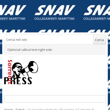
Optional callout text right side.
Home
/
Eventi
/
Un incontro dedicato alla poesia al Comune di