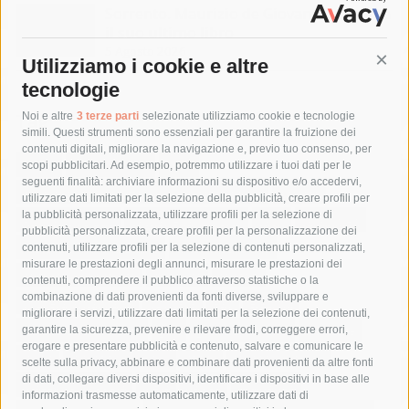
Sorrento. Maurizio de Giovanni presenta
il suo ultimo libro
5 Agosto 2026
Utilizziamo i cookie e altre
Cont
tecnologie
Tag
Noi e altre
3 terze parti
selezionate utilizziamo cookie e tecnologie
simili. Questi strumenti sono essenziali per garantire la fruizione dei
contenuti digitali, migliorare la navigazione e, previo tuo consenso, per
acqua
allerta meteo
anas
scopi pubblicitari. Ad esempio, potremmo utilizzare i tuoi dati per le
seguenti finalità: archiviare informazioni su dispositivo e/o accedervi,
area marina protetta di punta campanella
arresto
utilizzare dati limitati per la selezione della pubblicità, creare profili per
la pubblicità personalizzata, utilizzare profili per la selezione di
Asl Napoli 3 sud
capitaneria di porto
capri
carabinieri
pubblicità personalizzata, creare profili per la personalizzazione dei
castellammare di stabia
circumvesuviana
contenuti, utilizzare profili per la selezione di contenuti personalizzati,
misurare le prestazioni degli annunci, misurare le prestazioni dei
comune di sorrento
concerto
contagi
contenuti, comprendere il pubblico attraverso statistiche o la
combinazione di dati provenienti da fonti diverse, sviluppare e
costiera amalfitana
covid-19
eav
elezioni
migliorare i servizi, utilizzare dati limitati per la selezione dei contenuti,
fondazione sorrento
gori
guardia costiera
incidente
garantire la sicurezza, prevenire e rilevare frodi, correggere errori,
erogare e presentare pubblicità e contenuto, salvare e comunicare le
lavori
lorenzo balducelli
mare
massa lubrense
scelte sulla privacy, abbinare e combinare dati provenienti da altre fonti
di dati, collegare diversi dispositivi, identificare i dispositivi in base alle
massimo coppola
Meta
napoli
ordinanza
informazioni trasmesse automaticamente, utilizzare dati di