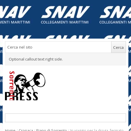
Optional callout text right side.
Home
/
Cronaca
/
Piano di Sorrento
/
In viaggio per la droga, fermato