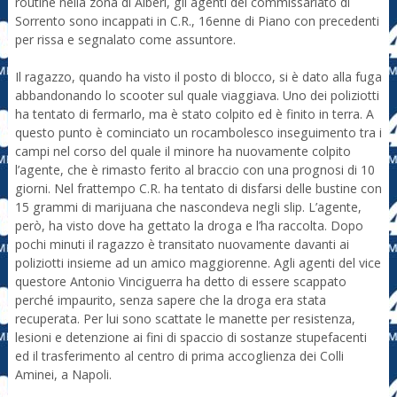
routine nella zona di Alberi, gli agenti del commissariato di
Sorrento sono incappati in C.R., 16enne di Piano con precedenti
per rissa e segnalato come assuntore.
Il ragazzo, quando ha visto il posto di blocco, si è dato alla fuga
abbandonando lo scooter sul quale viaggiava. Uno dei poliziotti
ha tentato di fermarlo, ma è stato colpito ed è finito in terra. A
questo punto è cominciato un rocambolesco inseguimento tra i
campi nel corso del quale il minore ha nuovamente colpito
l’agente, che è rimasto ferito al braccio con una prognosi di 10
giorni. Nel frattempo C.R. ha tentato di disfarsi delle bustine con
15 grammi di marijuana che nascondeva negli slip. L’agente,
però, ha visto dove ha gettato la droga e l’ha raccolta. Dopo
pochi minuti il ragazzo è transitato nuovamente davanti ai
poliziotti insieme ad un amico maggiorenne. Agli agenti del vice
questore Antonio Vinciguerra ha detto di essere scappato
perché impaurito, senza sapere che la droga era stata
recuperata. Per lui sono scattate le manette per resistenza,
lesioni e detenzione ai fini di spaccio di sostanze stupefacenti
ed il trasferimento al centro di prima accoglienza dei Colli
Aminei, a Napoli.