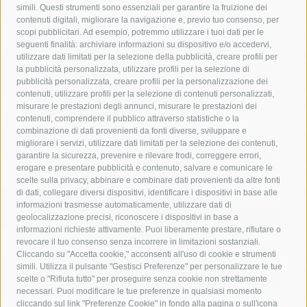
simili. Questi strumenti sono essenziali per garantire la fruizione dei
contenuti digitali, migliorare la navigazione e, previo tuo consenso, per
acqua
allerta meteo
anas
scopi pubblicitari. Ad esempio, potremmo utilizzare i tuoi dati per le
seguenti finalità: archiviare informazioni su dispositivo e/o accedervi,
area marina protetta di punta campanella
arresto
utilizzare dati limitati per la selezione della pubblicità, creare profili per
la pubblicità personalizzata, utilizzare profili per la selezione di
Asl Napoli 3 sud
capitaneria di porto
capri
carabinieri
pubblicità personalizzata, creare profili per la personalizzazione dei
castellammare di stabia
circumvesuviana
contenuti, utilizzare profili per la selezione di contenuti personalizzati,
misurare le prestazioni degli annunci, misurare le prestazioni dei
comune di sorrento
concerto
contagi
contenuti, comprendere il pubblico attraverso statistiche o la
combinazione di dati provenienti da fonti diverse, sviluppare e
costiera amalfitana
covid-19
eav
elezioni
migliorare i servizi, utilizzare dati limitati per la selezione dei contenuti,
fondazione sorrento
gori
guardia costiera
incidente
garantire la sicurezza, prevenire e rilevare frodi, correggere errori,
erogare e presentare pubblicità e contenuto, salvare e comunicare le
lavori
lorenzo balducelli
mare
massa lubrense
scelte sulla privacy, abbinare e combinare dati provenienti da altre fonti
di dati, collegare diversi dispositivi, identificare i dispositivi in base alle
massimo coppola
Meta
napoli
ordinanza
informazioni trasmesse automaticamente, utilizzare dati di
penisola sorrentina
piano di sorrento
polizia municipale
geolocalizzazione precisi, riconoscere i dispositivi in base a
informazioni richieste attivamente. Puoi liberamente prestare, rifiutare o
protezione civile
Regione Campania
sant'agnello
revocare il tuo consenso senza incorrere in limitazioni sostanziali.
Cliccando su "Accetta cookie," acconsenti all'uso di cookie e strumenti
sindaco cuomo
sorrento
studenti
temporali
treni
simili. Utilizza il pulsante "Gestisci Preferenze" per personalizzare le tue
turismo
Vico Equense
villa fiorentino
vincenzo de luca
scelte o "Rifiuta tutto" per proseguire senza cookie non strettamente
necessari. Puoi modificare le tue preferenze in qualsiasi momento
cliccando sul link "Preferenze Cookie" in fondo alla pagina o sull'icona