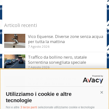
Articoli recenti
Vico Equense. Diverse zone senza acqua
per tutta la mattina
7 Agosto 2026
Traffico da bollino nero, statale
Sorrentina sorvegliata speciale
7 Agosto 2026
Sorrento-Massa Lubrense. Torna a casa
la sub colta da malore
7 Agosto 2026
Utilizziamo i cookie e altre
Cont
tecnologie
Tag
Noi e altre
3 terze parti
selezionate utilizziamo cookie e tecnologie