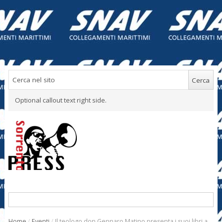
Optional callout text right side.
Home
/
Eventi
/
Il teologo don Gennaro Matino presenta i suoi libri a