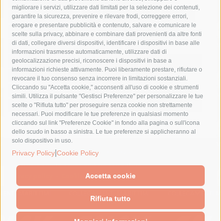
costiera amalfitana
covid-19
eav
elezioni
migliorare i servizi, utilizzare dati limitati per la selezione dei contenuti,
fondazione sorrento
gori
guardia costiera
incidente
garantire la sicurezza, prevenire e rilevare frodi, correggere errori,
erogare e presentare pubblicità e contenuto, salvare e comunicare le
lavori
lorenzo balducelli
mare
massa lubrense
scelte sulla privacy, abbinare e combinare dati provenienti da altre fonti
di dati, collegare diversi dispositivi, identificare i dispositivi in base alle
massimo coppola
Meta
napoli
ordinanza
informazioni trasmesse automaticamente, utilizzare dati di
penisola sorrentina
piano di sorrento
polizia municipale
geolocalizzazione precisi, riconoscere i dispositivi in base a
informazioni richieste attivamente. Puoi liberamente prestare, rifiutare o
protezione civile
Regione Campania
sant'agnello
revocare il tuo consenso senza incorrere in limitazioni sostanziali.
Cliccando su "Accetta cookie," acconsenti all'uso di cookie e strumenti
sindaco cuomo
sorrento
studenti
temporali
treni
simili. Utilizza il pulsante "Gestisci Preferenze" per personalizzare le tue
turismo
Vico Equense
villa fiorentino
vincenzo de luca
scelte o "Rifiuta tutto" per proseguire senza cookie non strettamente
necessari. Puoi modificare le tue preferenze in qualsiasi momento
cliccando sul link "Preferenze Cookie" in fondo alla pagina o sull'icona
dello scudo in basso a sinistra. Le tue preferenze si applicheranno al
solo dispositivo in uso.
|
© 2015 SorrentoPress. All rights reserved.
Privacy Policy
Cookie Policy
Il giornale online della Penisola Sorrentina
Privacy policy
-
Cookie Policy
Accetta cookie
Rifiuta tutto