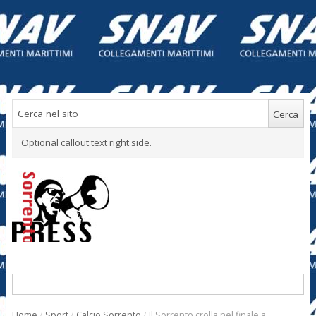
Optional callout text right side.
Home
/
Sport
/
Calcio Sorrento
/
Il Sorrento crolla nel finale a