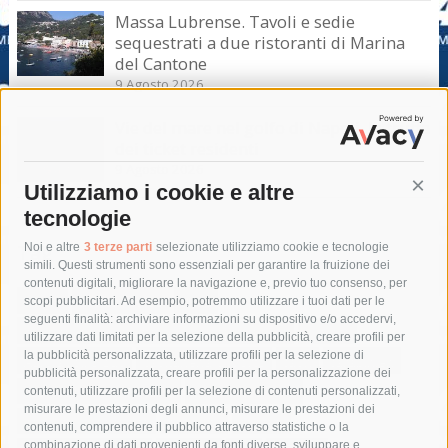
Massa Lubrense. Tavoli e sedie
sequestrati a due ristoranti di Marina
del Cantone
9 Agosto 2026
Vie del mare nel golfo di Napoli, la truffa
dei ticket residenti
9 Agosto 2026
Utilizziamo i cookie e altre
Cont
tecnologie
Tag
Noi e altre
3 terze parti
selezionate utilizziamo cookie e tecnologie
simili. Questi strumenti sono essenziali per garantire la fruizione dei
contenuti digitali, migliorare la navigazione e, previo tuo consenso, per
acqua
allerta meteo
anas
scopi pubblicitari. Ad esempio, potremmo utilizzare i tuoi dati per le
seguenti finalità: archiviare informazioni su dispositivo e/o accedervi,
area marina protetta di punta campanella
arresto
utilizzare dati limitati per la selezione della pubblicità, creare profili per
la pubblicità personalizzata, utilizzare profili per la selezione di
Asl Napoli 3 sud
capitaneria di porto
capri
carabinieri
pubblicità personalizzata, creare profili per la personalizzazione dei
castellammare di stabia
circumvesuviana
contenuti, utilizzare profili per la selezione di contenuti personalizzati,
misurare le prestazioni degli annunci, misurare le prestazioni dei
comune di sorrento
concerto
contagi
contenuti, comprendere il pubblico attraverso statistiche o la
combinazione di dati provenienti da fonti diverse, sviluppare e