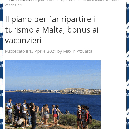
vacanzieri
Il piano per far ripartire il
turismo a Malta, bonus ai
vacanzieri
13 Aprile 2021
Max
Pubblicato il
by
in
Attualità