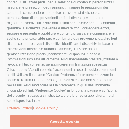
castellammare di stabia
circumvesuviana
contenuti, utilizzare profili per la selezione di contenuti personalizzati,
misurare le prestazioni degli annunci, misurare le prestazioni dei
comune di sorrento
concerto
contagi
contenuti, comprendere il pubblico attraverso statistiche o la
combinazione di dati provenienti da fonti diverse, sviluppare e
costiera amalfitana
covid-19
eav
elezioni
migliorare i servizi, utilizzare dati limitati per la selezione dei contenuti,
fondazione sorrento
gori
guardia costiera
incidente
garantire la sicurezza, prevenire e rilevare frodi, correggere errori,
erogare e presentare pubblicità e contenuto, salvare e comunicare le
lavori
lorenzo balducelli
mare
massa lubrense
scelte sulla privacy, abbinare e combinare dati provenienti da altre fonti
di dati, collegare diversi dispositivi, identificare i dispositivi in base alle
massimo coppola
Meta
napoli
ordinanza
informazioni trasmesse automaticamente, utilizzare dati di
penisola sorrentina
piano di sorrento
polizia municipale
geolocalizzazione precisi, riconoscere i dispositivi in base a
informazioni richieste attivamente. Puoi liberamente prestare, rifiutare o
protezione civile
Regione Campania
sant'agnello
revocare il tuo consenso senza incorrere in limitazioni sostanziali.
Cliccando su "Accetta cookie," acconsenti all'uso di cookie e strumenti
sindaco cuomo
sorrento
studenti
temporali
treni
simili. Utilizza il pulsante "Gestisci Preferenze" per personalizzare le tue
turismo
Vico Equense
villa fiorentino
vincenzo de luca
scelte o "Rifiuta tutto" per proseguire senza cookie non strettamente
necessari. Puoi modificare le tue preferenze in qualsiasi momento
cliccando sul link "Preferenze Cookie" in fondo alla pagina o sull'icona
dello scudo in basso a sinistra. Le tue preferenze si applicheranno al
solo dispositivo in uso.
|
© 2015 SorrentoPress. All rights reserved.
Privacy Policy
Cookie Policy
Il giornale online della Penisola Sorrentina
Privacy policy
-
Cookie Policy
Accetta cookie