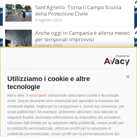
Sant’Agnello. Torna il Campo Scuola
della Protezione Civile
6 Agosto 2026
Anche oggi in Campania è allerta meteo
per temporali improvvisi
6 Agosto 2026
Domani e sabato interrotta la linea Eav
Napoli-Sorrento
6 Agosto 2026
Utilizziamo i cookie e altre
Cont
tecnologie
Tag
Noi e altre
3 terze parti
selezionate utilizziamo cookie e tecnologie
simili. Questi strumenti sono essenziali per garantire la fruizione dei
contenuti digitali, migliorare la navigazione e, previo tuo consenso, per
acqua
allerta meteo
anas
scopi pubblicitari. Ad esempio, potremmo utilizzare i tuoi dati per le
seguenti finalità: archiviare informazioni su dispositivo e/o accedervi,
area marina protetta di punta campanella
arresto
utilizzare dati limitati per la selezione della pubblicità, creare profili per
la pubblicità personalizzata, utilizzare profili per la selezione di
Asl Napoli 3 sud
capitaneria di porto
capri
carabinieri
pubblicità personalizzata, creare profili per la personalizzazione dei