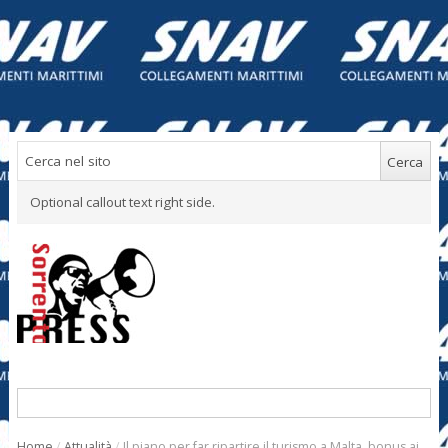
Optional callout text right side.
Home
/
Attualità
/
Il piano per far ripartire il turismo a Malta, bonus ai