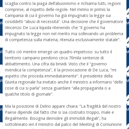
scaglia contro la piaga dell’abusivismo e richiama tutti, regioni
comprese, al rispetto delle regole. Nel mirino in primis la
Campania di cui il governo ha già impugnato la legge sui
cosiddetti “abusi di necessità”. Una decisione che il governatore
Vincenzo De Luca liquida ritenendo che “il governo ha
impugnato la legge non nel merito ma sollevando un problema
di competenza sulla materia, ritenuta esclusivamente statale”.
Tutto ciò mentre emerge un quadro impietoso: su tutto il
territorio campano pendono circa 70mila sentenze di
abbattimento. Una cifra da brividi. Visto che il “governo
rivendica la competenza”, è la provocazione di De Luca, “mi
aspetto che proceda immediatamente”. Il presidente della
Giunta regionale ha invitato anche il ministro a informarsi “delle
cose di cui si parla” senza guardare “alla propaganda o a
qualche titolo di giornale”.
Ma la posizione di Delrio appare chiara: “La fragilità del nostro
Paese dipende dal fatto che si sia costruito troppo, male e
illegalmente. Bisogna demolire gli immobili illegali”, ha
sottolineato ieri il ministro dal palco del Meeting di Comunione