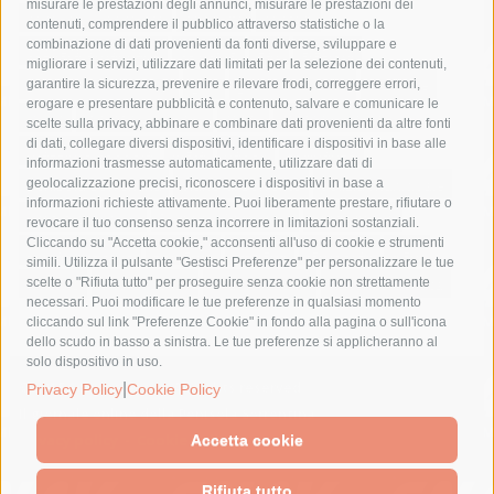
misurare le prestazioni degli annunci, misurare le prestazioni dei
comune di sorrento
concerto
contagi
contenuti, comprendere il pubblico attraverso statistiche o la
combinazione di dati provenienti da fonti diverse, sviluppare e
costiera amalfitana
covid-19
eav
elezioni
migliorare i servizi, utilizzare dati limitati per la selezione dei contenuti,
fondazione sorrento
gori
guardia costiera
incidente
garantire la sicurezza, prevenire e rilevare frodi, correggere errori,
erogare e presentare pubblicità e contenuto, salvare e comunicare le
lavori
lorenzo balducelli
mare
massa lubrense
scelte sulla privacy, abbinare e combinare dati provenienti da altre fonti
di dati, collegare diversi dispositivi, identificare i dispositivi in base alle
massimo coppola
Meta
napoli
ordinanza
informazioni trasmesse automaticamente, utilizzare dati di
penisola sorrentina
piano di sorrento
polizia municipale
geolocalizzazione precisi, riconoscere i dispositivi in base a
informazioni richieste attivamente. Puoi liberamente prestare, rifiutare o
protezione civile
Regione Campania
sant'agnello
revocare il tuo consenso senza incorrere in limitazioni sostanziali.
Cliccando su "Accetta cookie," acconsenti all'uso di cookie e strumenti
sindaco cuomo
sorrento
studenti
temporali
treni
simili. Utilizza il pulsante "Gestisci Preferenze" per personalizzare le tue
turismo
Vico Equense
villa fiorentino
vincenzo de luca
scelte o "Rifiuta tutto" per proseguire senza cookie non strettamente
necessari. Puoi modificare le tue preferenze in qualsiasi momento
cliccando sul link "Preferenze Cookie" in fondo alla pagina o sull'icona
dello scudo in basso a sinistra. Le tue preferenze si applicheranno al
solo dispositivo in uso.
© 2015 SorrentoPress. All rights reserved.
|
Privacy Policy
Cookie Policy
Il giornale online della Penisola Sorrentina
Privacy policy
-
Cookie Policy
Accetta cookie
Rifiuta tutto