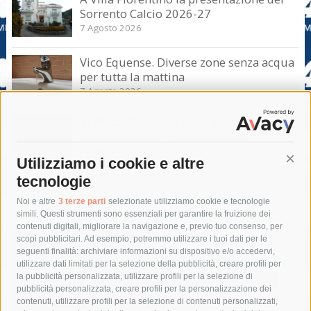
Sorrento Calcio 2026-27
7 Agosto 2026
Vico Equense. Diverse zone senza acqua
per tutta la mattina
7 Agosto 2026
Traffico da bollino nero, statale
Sorrentina sorvegliata speciale
7 Agosto 2026
Utilizziamo i cookie e altre
Cont
tecnologie
Tag
Noi e altre
3 terze parti
selezionate utilizziamo cookie e tecnologie
simili. Questi strumenti sono essenziali per garantire la fruizione dei
contenuti digitali, migliorare la navigazione e, previo tuo consenso, per
acqua
allerta meteo
anas
scopi pubblicitari. Ad esempio, potremmo utilizzare i tuoi dati per le
seguenti finalità: archiviare informazioni su dispositivo e/o accedervi,
area marina protetta di punta campanella
arresto
utilizzare dati limitati per la selezione della pubblicità, creare profili per
la pubblicità personalizzata, utilizzare profili per la selezione di
Asl Napoli 3 sud
capitaneria di porto
capri
carabinieri
pubblicità personalizzata, creare profili per la personalizzazione dei
castellammare di stabia
circumvesuviana
contenuti, utilizzare profili per la selezione di contenuti personalizzati,