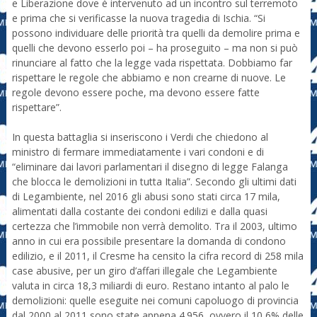
e Liberazione dove è intervenuto ad un incontro sul terremoto
e prima che si verificasse la nuova tragedia di Ischia. “Si
possono individuare delle priorità tra quelli da demolire prima e
quelli che devono esserlo poi – ha proseguito – ma non si può
rinunciare al fatto che la legge vada rispettata. Dobbiamo far
rispettare le regole che abbiamo e non crearne di nuove. Le
regole devono essere poche, ma devono essere fatte
rispettare”.
In questa battaglia si inseriscono i Verdi che chiedono al
ministro di fermare immediatamente i vari condoni e di
“eliminare dai lavori parlamentari il disegno di legge Falanga
che blocca le demolizioni in tutta Italia”. Secondo gli ultimi dati
di Legambiente, nel 2016 gli abusi sono stati circa 17 mila,
alimentati dalla costante dei condoni edilizi e dalla quasi
certezza che l’immobile non verrà demolito. Tra il 2003, ultimo
anno in cui era possibile presentare la domanda di condono
edilizio, e il 2011, il Cresme ha censito la cifra record di 258 mila
case abusive, per un giro d’affari illegale che Legambiente
valuta in circa 18,3 miliardi di euro. Restano intanto al palo le
demolizioni: quelle eseguite nei comuni capoluogo di provincia
dal 2000 al 2011 sono state appena 4.956, ovvero il 10,6% delle