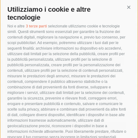
8 Agosto 2026
Utilizziamo i cookie e altre
Cont
tecnologie
Tag
Noi e altre
3 terze parti
selezionate utilizziamo cookie e tecnologie
simili. Questi strumenti sono essenziali per garantire la fruizione dei
contenuti digitali, migliorare la navigazione e, previo tuo consenso, per
acqua
allerta meteo
anas
scopi pubblicitari. Ad esempio, potremmo utilizzare i tuoi dati per le
seguenti finalità: archiviare informazioni su dispositivo e/o accedervi,
area marina protetta di punta campanella
arresto
utilizzare dati limitati per la selezione della pubblicità, creare profili per
la pubblicità personalizzata, utilizzare profili per la selezione di
Asl Napoli 3 sud
capitaneria di porto
capri
carabinieri
pubblicità personalizzata, creare profili per la personalizzazione dei
castellammare di stabia
circumvesuviana
contenuti, utilizzare profili per la selezione di contenuti personalizzati,
misurare le prestazioni degli annunci, misurare le prestazioni dei
comune di sorrento
concerto
contagi
contenuti, comprendere il pubblico attraverso statistiche o la
combinazione di dati provenienti da fonti diverse, sviluppare e
costiera amalfitana
covid-19
eav
elezioni
migliorare i servizi, utilizzare dati limitati per la selezione dei contenuti,
fondazione sorrento
gori
guardia costiera
incidente
garantire la sicurezza, prevenire e rilevare frodi, correggere errori,
erogare e presentare pubblicità e contenuto, salvare e comunicare le
lavori
lorenzo balducelli
mare
massa lubrense
scelte sulla privacy, abbinare e combinare dati provenienti da altre fonti
di dati, collegare diversi dispositivi, identificare i dispositivi in base alle
massimo coppola
Meta
napoli
ordinanza
informazioni trasmesse automaticamente, utilizzare dati di
penisola sorrentina
piano di sorrento
polizia municipale
geolocalizzazione precisi, riconoscere i dispositivi in base a
informazioni richieste attivamente. Puoi liberamente prestare, rifiutare o
protezione civile
Regione Campania
sant'agnello
revocare il tuo consenso senza incorrere in limitazioni sostanziali.