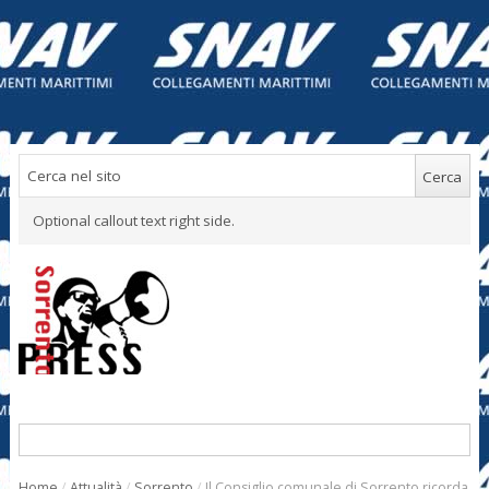
Optional callout text right side.
Home
/
Attualità
/
Sorrento
/
Il Consiglio comunale di Sorrento ricorda