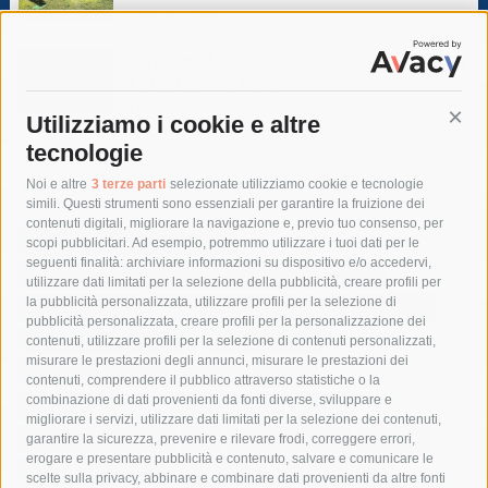
5 Agosto 2026
Sorrento. Maurizio de Giovanni presenta
il suo ultimo libro
5 Agosto 2026
Utilizziamo i cookie e altre
Cont
tecnologie
Tag
Noi e altre
3 terze parti
selezionate utilizziamo cookie e tecnologie
simili. Questi strumenti sono essenziali per garantire la fruizione dei
contenuti digitali, migliorare la navigazione e, previo tuo consenso, per
acqua
allerta meteo
anas
scopi pubblicitari. Ad esempio, potremmo utilizzare i tuoi dati per le
seguenti finalità: archiviare informazioni su dispositivo e/o accedervi,
area marina protetta di punta campanella
arresto
utilizzare dati limitati per la selezione della pubblicità, creare profili per
la pubblicità personalizzata, utilizzare profili per la selezione di
Asl Napoli 3 sud
capitaneria di porto
capri
carabinieri
pubblicità personalizzata, creare profili per la personalizzazione dei
castellammare di stabia
circumvesuviana
contenuti, utilizzare profili per la selezione di contenuti personalizzati,
misurare le prestazioni degli annunci, misurare le prestazioni dei
comune di sorrento
concerto
contagi
contenuti, comprendere il pubblico attraverso statistiche o la
combinazione di dati provenienti da fonti diverse, sviluppare e
costiera amalfitana
covid-19
eav
elezioni
migliorare i servizi, utilizzare dati limitati per la selezione dei contenuti,
fondazione sorrento
gori
guardia costiera
incidente
garantire la sicurezza, prevenire e rilevare frodi, correggere errori,
erogare e presentare pubblicità e contenuto, salvare e comunicare le
lavori
lorenzo balducelli
mare
massa lubrense
scelte sulla privacy, abbinare e combinare dati provenienti da altre fonti