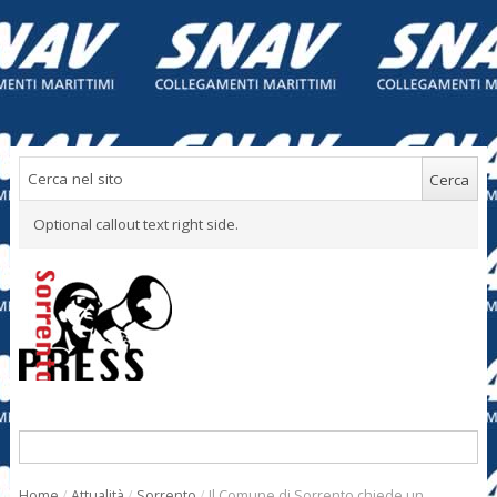
Optional callout text right side.
Home
/
Attualità
/
Sorrento
/
Il Comune di Sorrento chiede un