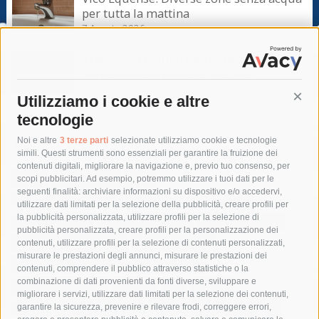
per tutta la mattina
7 Agosto 2026
Traffico da bollino nero, statale
Sorrentina sorvegliata speciale
7 Agosto 2026
Utilizziamo i cookie e altre
Cont
tecnologie
Tag
Noi e altre
3 terze parti
selezionate utilizziamo cookie e tecnologie
simili. Questi strumenti sono essenziali per garantire la fruizione dei
contenuti digitali, migliorare la navigazione e, previo tuo consenso, per
acqua
allerta meteo
anas
scopi pubblicitari. Ad esempio, potremmo utilizzare i tuoi dati per le
seguenti finalità: archiviare informazioni su dispositivo e/o accedervi,
area marina protetta di punta campanella
arresto
utilizzare dati limitati per la selezione della pubblicità, creare profili per
la pubblicità personalizzata, utilizzare profili per la selezione di
Asl Napoli 3 sud
capitaneria di porto
capri
carabinieri
pubblicità personalizzata, creare profili per la personalizzazione dei
castellammare di stabia
circumvesuviana
contenuti, utilizzare profili per la selezione di contenuti personalizzati,
misurare le prestazioni degli annunci, misurare le prestazioni dei
comune di sorrento
concerto
contagi
contenuti, comprendere il pubblico attraverso statistiche o la
combinazione di dati provenienti da fonti diverse, sviluppare e
costiera amalfitana
covid-19
eav
elezioni
migliorare i servizi, utilizzare dati limitati per la selezione dei contenuti,
fondazione sorrento
gori
guardia costiera
incidente
garantire la sicurezza, prevenire e rilevare frodi, correggere errori,