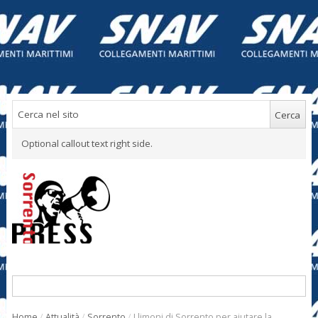
Optional callout text right side.
Home
/
Attualità
/
Sorrento
/
I limoni di Sorrento per aiutare la