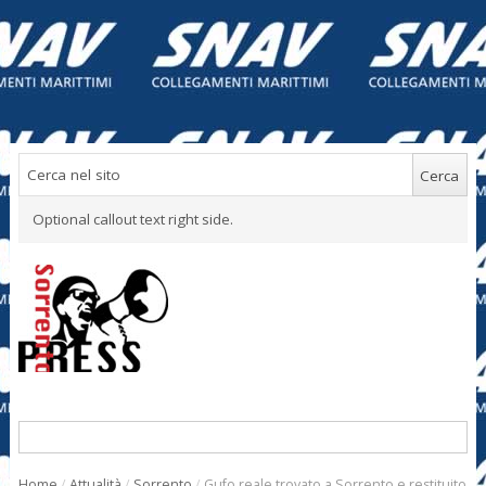
Optional callout text right side.
Home
/
Attualità
/
Sorrento
/
Gufo reale trovato a Sorrento e restituito