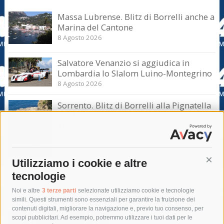
Massa Lubrense. Blitz di Borrelli anche a
Marina del Cantone
8 Agosto 2026
Salvatore Venanzio si aggiudica in
Lombardia lo Slalom Luino-Montegrino
8 Agosto 2026
Sorrento. Blitz di Borrelli alla Pignatella
– video –
8 Agosto 2026
Utilizziamo i cookie e altre
Cont
tecnologie
Tag
Noi e altre
3 terze parti
selezionate utilizziamo cookie e tecnologie
simili. Questi strumenti sono essenziali per garantire la fruizione dei
contenuti digitali, migliorare la navigazione e, previo tuo consenso, per
acqua
allerta meteo
anas
scopi pubblicitari. Ad esempio, potremmo utilizzare i tuoi dati per le