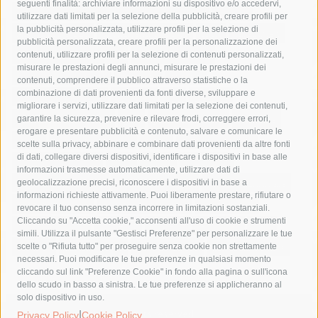
seguenti finalità: archiviare informazioni su dispositivo e/o accedervi,
area marina protetta di punta campanella
arresto
utilizzare dati limitati per la selezione della pubblicità, creare profili per
la pubblicità personalizzata, utilizzare profili per la selezione di
Asl Napoli 3 sud
capitaneria di porto
capri
carabinieri
pubblicità personalizzata, creare profili per la personalizzazione dei
castellammare di stabia
circumvesuviana
contenuti, utilizzare profili per la selezione di contenuti personalizzati,
misurare le prestazioni degli annunci, misurare le prestazioni dei
comune di sorrento
concerto
contagi
contenuti, comprendere il pubblico attraverso statistiche o la
combinazione di dati provenienti da fonti diverse, sviluppare e
costiera amalfitana
covid-19
eav
elezioni
migliorare i servizi, utilizzare dati limitati per la selezione dei contenuti,
fondazione sorrento
gori
guardia costiera
incidente
garantire la sicurezza, prevenire e rilevare frodi, correggere errori,
erogare e presentare pubblicità e contenuto, salvare e comunicare le
lavori
lorenzo balducelli
mare
massa lubrense
scelte sulla privacy, abbinare e combinare dati provenienti da altre fonti
di dati, collegare diversi dispositivi, identificare i dispositivi in base alle
massimo coppola
Meta
napoli
ordinanza
informazioni trasmesse automaticamente, utilizzare dati di
penisola sorrentina
piano di sorrento
polizia municipale
geolocalizzazione precisi, riconoscere i dispositivi in base a
informazioni richieste attivamente. Puoi liberamente prestare, rifiutare o
protezione civile
Regione Campania
sant'agnello
revocare il tuo consenso senza incorrere in limitazioni sostanziali.
Cliccando su "Accetta cookie," acconsenti all'uso di cookie e strumenti
sindaco cuomo
sorrento
studenti
temporali
treni
simili. Utilizza il pulsante "Gestisci Preferenze" per personalizzare le tue
turismo
Vico Equense
villa fiorentino
vincenzo de luca
scelte o "Rifiuta tutto" per proseguire senza cookie non strettamente
necessari. Puoi modificare le tue preferenze in qualsiasi momento
cliccando sul link "Preferenze Cookie" in fondo alla pagina o sull'icona
dello scudo in basso a sinistra. Le tue preferenze si applicheranno al
solo dispositivo in uso.
© 2015 SorrentoPress. All rights reserved.
|
Privacy Policy
Cookie Policy