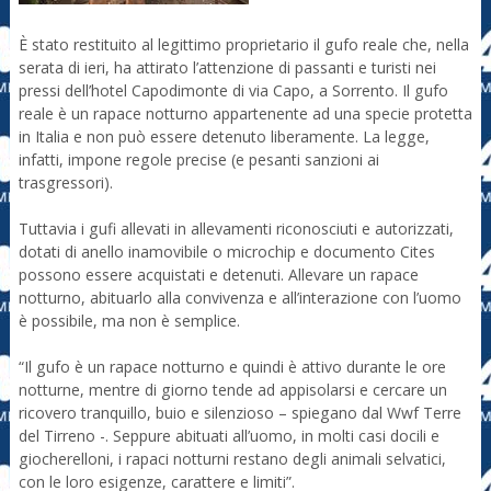
È stato restituito al legittimo proprietario il gufo reale che, nella
serata di ieri, ha attirato l’attenzione di passanti e turisti nei
pressi dell’hotel Capodimonte di via Capo, a Sorrento. Il gufo
reale è un rapace notturno appartenente ad una specie protetta
in Italia e non può essere detenuto liberamente. La legge,
infatti, impone regole precise (e pesanti sanzioni ai
trasgressori).
Tuttavia i gufi allevati in allevamenti riconosciuti e autorizzati,
dotati di anello inamovibile o microchip e documento Cites
possono essere acquistati e detenuti. Allevare un rapace
notturno, abituarlo alla convivenza e all’interazione con l’uomo
è possibile, ma non è semplice.
“Il gufo è un rapace notturno e quindi è attivo durante le ore
notturne, mentre di giorno tende ad appisolarsi e cercare un
ricovero tranquillo, buio e silenzioso – spiegano dal Wwf Terre
del Tirreno -. Seppure abituati all’uomo, in molti casi docili e
giocherelloni, i rapaci notturni restano degli animali selvatici,
con le loro esigenze, carattere e limiti”.