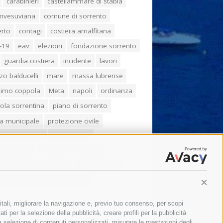
carabinieri
castellammare di stabia
umvesuviana
comune di sorrento
erto
contagi
costiera amalfitana
-19
eav
elezioni
fondazione sorrento
guardia costiera
incidente
lavori
zo balducelli
mare
massa lubrense
imo coppola
Meta
napoli
ordinanza
ola sorrentina
piano di sorrento
ia municipale
protezione civile
one Campania
sant'agnello
aco cuomo
sorrento
studenti
orali
treni
turismo
Vico Equense
 fiorentino
vincenzo de luca
Conti
itali, migliorare la navigazione e, previo tuo consenso, per scopi
ti per la selezione della pubblicità, creare profili per la pubblicità
 la selezione di contenuti personalizzati, misurare le prestazioni degli