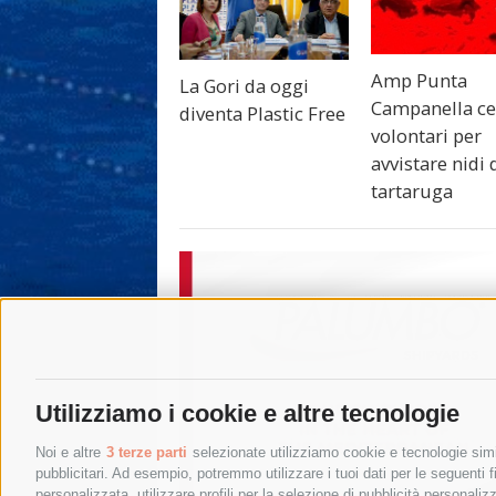
Amp Punta
La Gori da oggi
Campanella ce
diventa Plastic Free
volontari per
avvistare nidi 
tartaruga
Utilizziamo i cookie e altre tecnologie
Noi e altre
3 terze parti
selezionate utilizziamo cookie e tecnologie simil
pubblicitari. Ad esempio, potremmo utilizzare i tuoi dati per le seguenti fin
personalizzata, utilizzare profili per la selezione di pubblicità personaliz