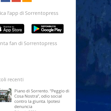
ica l’app di Sorrentopress
nta fan di Sorrentopress
coli recenti
Piano di Sorrento. “Peggio di
Cosa Nostra”, odio social
contro la giunta. Ipotesi
denuncia