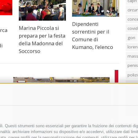
capri
circ
conc
Dipendenti
Marina Piccola si
covid
rca
sorrentini per il
prepara per la festa
gori
Comune di
della Madonna del
di
Kumano, l’elenco
loren
Soccorso
mass
penis
poliz
Regi
sind
temp
villa
i. Questi strumenti sono essenziali per garantire la fruizione dei contenuti dig
alità: archiviare informazioni su dispositivo e/o accedervi, utilizzare dati limita
zata, creare profili per la personalizzazione dei contenuti, utilizzare profili per