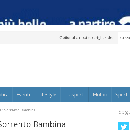
Optional callout text right side.
itica
Eventi
Lifestyle
Trasporti
Motori
Sport
er Sorrento Bambina
Segu
Sorrento Bambina