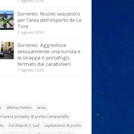
7 Agosto 2026
Sorrento. Nuovo sequestro
per l’area dell’eliporto de Le
Tore
7 Agosto 2026
Sorrento. Aggredisce
sessualmente una turista e
le strappa il portafogli,
fermato dai carabinieri
7 Agosto 2026
a
allerta meteo
anas
marina protetta di punta campanella
to
Asl Napoli 3 sud
capitaneria di porto