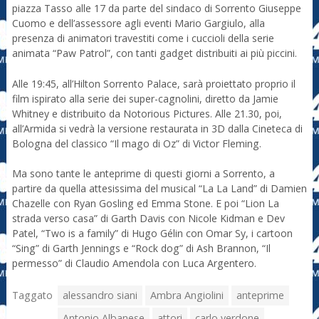
piazza Tasso alle 17 da parte del sindaco di Sorrento Giuseppe
Cuomo e dell’assessore agli eventi Mario Gargiulo, alla
presenza di animatori travestiti come i cuccioli della serie
animata “Paw Patrol”, con tanti gadget distribuiti ai più piccini.
Alle 19:45, all’Hilton Sorrento Palace, sarà proiettato proprio il
film ispirato alla serie dei super-cagnolini, diretto da Jamie
Whitney e distribuito da Notorious Pictures. Alle 21.30, poi,
all’Armida si vedrà la versione restaurata in 3D dalla Cineteca di
Bologna del classico “Il mago di Oz” di Victor Fleming.
Ma sono tante le anteprime di questi giorni a Sorrento, a
partire da quella attesissima del musical “La La Land” di Damien
Chazelle con Ryan Gosling ed Emma Stone. E poi “Lion La
strada verso casa” di Garth Davis con Nicole Kidman e Dev
Patel, “Two is a family” di Hugo Gélin con Omar Sy, i cartoon
“Sing” di Garth Jennings e “Rock dog” di Ash Brannon, “Il
permesso” di Claudio Amendola con Luca Argentero.
Taggato
alessandro siani
Ambra Angiolini
anteprime
Antonio Albanese
attori
carlo verdone