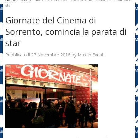
star
Giornate del Cinema di
Sorrento, comincia la parata di
star
27 Novembre 2016
Max
Pubblicato il
by
in
Eventi