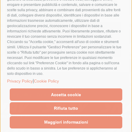
erogare e presentare pubblicità e contenuto, salvare e comunicare le
lavori
lorenzo balducelli
mare
massa lubrense
scelte sulla privacy, abbinare e combinare dati provenienti da altre fonti
di dati, collegare diversi dispositivi, identificare i dispositivi in base alle
massimo coppola
Meta
napoli
ordinanza
informazioni trasmesse automaticamente, utilizzare dati di
penisola sorrentina
piano di sorrento
polizia municipale
geolocalizzazione precisi, riconoscere i dispositivi in base a
informazioni richieste attivamente. Puoi liberamente prestare, rifiutare o
protezione civile
Regione Campania
sant'agnello
revocare il tuo consenso senza incorrere in limitazioni sostanziali.
Cliccando su "Accetta cookie," acconsenti all'uso di cookie e strumenti
sindaco cuomo
sorrento
studenti
temporali
treni
simili. Utilizza il pulsante "Gestisci Preferenze" per personalizzare le tue
turismo
Vico Equense
villa fiorentino
vincenzo de luca
scelte o "Rifiuta tutto" per proseguire senza cookie non strettamente
necessari. Puoi modificare le tue preferenze in qualsiasi momento
cliccando sul link "Preferenze Cookie" in fondo alla pagina o sull'icona
dello scudo in basso a sinistra. Le tue preferenze si applicheranno al
solo dispositivo in uso.
© 2015 SorrentoPress. All rights reserved.
|
Privacy Policy
Cookie Policy
Il giornale online della Penisola Sorrentina
Privacy policy
-
Cookie Policy
Accetta cookie
Rifiuta tutto
Maggiori informazioni