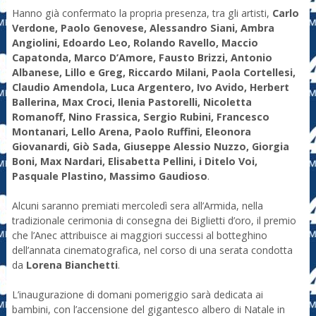
Hanno già confermato la propria presenza, tra gli artisti,
Carlo
Verdone, Paolo Genovese, Alessandro Siani, Ambra
Angiolini, Edoardo Leo, Rolando Ravello, Maccio
Capatonda, Marco D’Amore, Fausto Brizzi, Antonio
Albanese, Lillo e Greg, Riccardo Milani, Paola Cortellesi,
Claudio Amendola, Luca Argentero, Ivo Avido, Herbert
Ballerina, Max Croci, Ilenia Pastorelli, Nicoletta
Romanoff, Nino Frassica, Sergio Rubini, Francesco
Montanari, Lello Arena, Paolo Ruffini, Eleonora
Giovanardi, Giò Sada, Giuseppe Alessio Nuzzo, Giorgia
Boni, Max Nardari, Elisabetta Pellini, i Ditelo Voi,
Pasquale Plastino, Massimo Gaudioso
.
Alcuni saranno premiati mercoledì sera all’Armida, nella
tradizionale cerimonia di consegna dei Biglietti d’oro, il premio
che l’Anec attribuisce ai maggiori successi al botteghino
dell’annata cinematografica, nel corso di una serata condotta
da
Lorena Bianchetti
.
L’inaugurazione di domani pomeriggio sarà dedicata ai
bambini, con l’accensione del gigantesco albero di Natale in