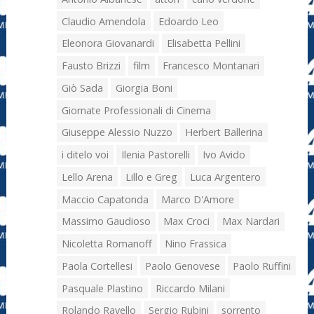
Claudio Amendola
Edoardo Leo
Eleonora Giovanardi
Elisabetta Pellini
Fausto Brizzi
film
Francesco Montanari
Giò Sada
Giorgia Boni
Giornate Professionali di Cinema
Giuseppe Alessio Nuzzo
Herbert Ballerina
i ditelo voi
Ilenia Pastorelli
Ivo Avido
Lello Arena
Lillo e Greg
Luca Argentero
Maccio Capatonda
Marco D'Amore
Massimo Gaudioso
Max Croci
Max Nardari
Nicoletta Romanoff
Nino Frassica
Paola Cortellesi
Paolo Genovese
Paolo Ruffini
Pasquale Plastino
Riccardo Milani
Rolando Ravello
Sergio Rubini
sorrento