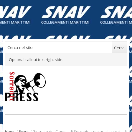
Optional callout text right side.
Home
/
Eventi
/
Giornate del Cinema di Sorrento, comincia la parata di