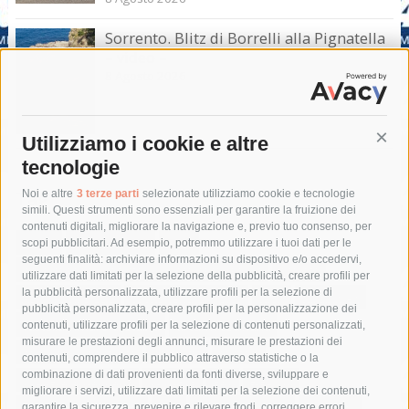
Sorrento. Blitz di Borrelli alla Pignatella
– video –
8 Agosto 2026
Utilizziamo i cookie e altre
Cont
tecnologie
Tag
Noi e altre
3 terze parti
selezionate utilizziamo cookie e tecnologie
simili. Questi strumenti sono essenziali per garantire la fruizione dei
contenuti digitali, migliorare la navigazione e, previo tuo consenso, per
acqua
allerta meteo
anas
scopi pubblicitari. Ad esempio, potremmo utilizzare i tuoi dati per le
seguenti finalità: archiviare informazioni su dispositivo e/o accedervi,
area marina protetta di punta campanella
arresto
utilizzare dati limitati per la selezione della pubblicità, creare profili per
la pubblicità personalizzata, utilizzare profili per la selezione di
Asl Napoli 3 sud
capitaneria di porto
capri
carabinieri
pubblicità personalizzata, creare profili per la personalizzazione dei
castellammare di stabia
circumvesuviana
contenuti, utilizzare profili per la selezione di contenuti personalizzati,
misurare le prestazioni degli annunci, misurare le prestazioni dei
comune di sorrento
concerto
contagi
contenuti, comprendere il pubblico attraverso statistiche o la
combinazione di dati provenienti da fonti diverse, sviluppare e
costiera amalfitana
covid-19
eav
elezioni
migliorare i servizi, utilizzare dati limitati per la selezione dei contenuti,
fondazione sorrento
gori
guardia costiera
incidente
garantire la sicurezza, prevenire e rilevare frodi, correggere errori,