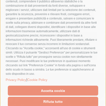
contenuti, comprendere il pubblico attraverso statistiche o la
combinazione di dati provenienti da fonti diverse, sviluppare e
costiera amalfitana
covid-19
eav
elezioni
migliorare i servizi, utilizzare dati limitati per la selezione dei contenuti,
fondazione sorrento
gori
guardia costiera
incidente
garantire la sicurezza, prevenire e rilevare frodi, correggere errori,
erogare e presentare pubblicità e contenuto, salvare e comunicare le
lavori
lorenzo balducelli
mare
massa lubrense
scelte sulla privacy, abbinare e combinare dati provenienti da altre fonti
di dati, collegare diversi dispositivi, identificare i dispositivi in base alle
massimo coppola
Meta
napoli
ordinanza
informazioni trasmesse automaticamente, utilizzare dati di
penisola sorrentina
piano di sorrento
polizia municipale
geolocalizzazione precisi, riconoscere i dispositivi in base a
informazioni richieste attivamente. Puoi liberamente prestare, rifiutare o
protezione civile
Regione Campania
sant'agnello
revocare il tuo consenso senza incorrere in limitazioni sostanziali.
Cliccando su "Accetta cookie," acconsenti all'uso di cookie e strumenti
sindaco cuomo
sorrento
studenti
temporali
treni
simili. Utilizza il pulsante "Gestisci Preferenze" per personalizzare le tue
turismo
Vico Equense
villa fiorentino
vincenzo de luca
scelte o "Rifiuta tutto" per proseguire senza cookie non strettamente
necessari. Puoi modificare le tue preferenze in qualsiasi momento
cliccando sul link "Preferenze Cookie" in fondo alla pagina o sull'icona
dello scudo in basso a sinistra. Le tue preferenze si applicheranno al
solo dispositivo in uso.
© 2015 SorrentoPress. All rights reserved.
|
Privacy Policy
Cookie Policy
Il giornale online della Penisola Sorrentina
Privacy policy
-
Cookie Policy
Accetta cookie
Rifiuta tutto