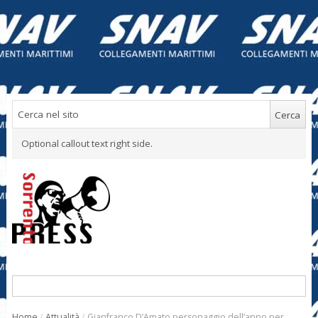
Optional callout text right side.
Home
/
Attualità
/
Gianfranco D’Amato personaggio dell’anno per