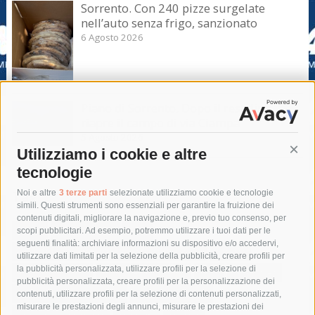
Sorrento. Con 240 pizze surgelate
nell’auto senza frigo, sanzionato
6 Agosto 2026
Piano di Sorrento. Dopo il restyling
riapre il campo di via Ciampa
5 Agosto 2026
Utilizziamo i cookie e altre
Cont
tecnologie
Tag
Noi e altre
3 terze parti
selezionate utilizziamo cookie e tecnologie
simili. Questi strumenti sono essenziali per garantire la fruizione dei
contenuti digitali, migliorare la navigazione e, previo tuo consenso, per
acqua
allerta meteo
anas
scopi pubblicitari. Ad esempio, potremmo utilizzare i tuoi dati per le
seguenti finalità: archiviare informazioni su dispositivo e/o accedervi,
area marina protetta di punta campanella
arresto
utilizzare dati limitati per la selezione della pubblicità, creare profili per
la pubblicità personalizzata, utilizzare profili per la selezione di
Asl Napoli 3 sud
capitaneria di porto
capri
carabinieri
pubblicità personalizzata, creare profili per la personalizzazione dei
castellammare di stabia
circumvesuviana
contenuti, utilizzare profili per la selezione di contenuti personalizzati,
misurare le prestazioni degli annunci, misurare le prestazioni dei
comune di sorrento
concerto
contagi