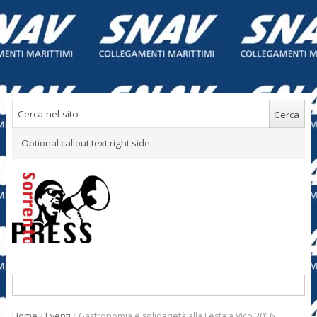
Optional callout text right side.
Home
/
Eventi
/
Gastronomia e solidarietà alla Festa a Vico 2016