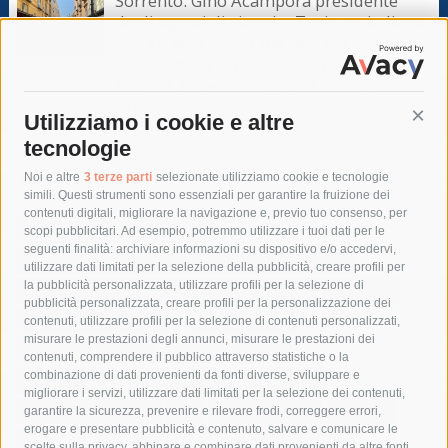
Sorrento. Gino Acampora presidente
degli agenti di viaggio: Turismo in linea
con gli anni scorsi ma calo nel clou
dell’estate, a Ferragosto si punta sul last
minute. Bene settembre e ottobre
10 Agosto 2026
Utilizziamo i cookie e altre
Cont
tecnologie
Tag
Noi e altre
3 terze parti
selezionate utilizziamo cookie e tecnologie
simili. Questi strumenti sono essenziali per garantire la fruizione dei
contenuti digitali, migliorare la navigazione e, previo tuo consenso, per
acqua
allerta meteo
anas
scopi pubblicitari. Ad esempio, potremmo utilizzare i tuoi dati per le
seguenti finalità: archiviare informazioni su dispositivo e/o accedervi,
area marina protetta di punta campanella
arresto
utilizzare dati limitati per la selezione della pubblicità, creare profili per
la pubblicità personalizzata, utilizzare profili per la selezione di
Asl Napoli 3 sud
capitaneria di porto
capri
carabinieri
pubblicità personalizzata, creare profili per la personalizzazione dei
castellammare di stabia
circumvesuviana
contenuti, utilizzare profili per la selezione di contenuti personalizzati,
misurare le prestazioni degli annunci, misurare le prestazioni dei
comune di sorrento
concerto
contagi
contenuti, comprendere il pubblico attraverso statistiche o la
combinazione di dati provenienti da fonti diverse, sviluppare e
costiera amalfitana
covid-19
eav
elezioni
migliorare i servizi, utilizzare dati limitati per la selezione dei contenuti,
fondazione sorrento
gori
guardia costiera
incidente
garantire la sicurezza, prevenire e rilevare frodi, correggere errori,
erogare e presentare pubblicità e contenuto, salvare e comunicare le
lavori
lorenzo balducelli
mare
massa lubrense
scelte sulla privacy, abbinare e combinare dati provenienti da altre fonti