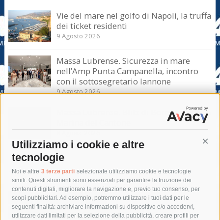
Vie del mare nel golfo di Napoli, la truffa
dei ticket residenti
9 Agosto 2026
Massa Lubrense. Sicurezza in mare
nell’Amp Punta Campanella, incontro
con il sottosegretario Iannone
9 Agosto 2026
Massa Lubrense. Blitz di Borrelli anche a
Marina del Cantone
8 Agosto 2026
Utilizziamo i cookie e altre
Cont
tecnologie
Tag
Noi e altre
3 terze parti
selezionate utilizziamo cookie e tecnologie
simili. Questi strumenti sono essenziali per garantire la fruizione dei
contenuti digitali, migliorare la navigazione e, previo tuo consenso, per
acqua
allerta meteo
anas
scopi pubblicitari. Ad esempio, potremmo utilizzare i tuoi dati per le
seguenti finalità: archiviare informazioni su dispositivo e/o accedervi,
area marina protetta di punta campanella
arresto
utilizzare dati limitati per la selezione della pubblicità, creare profili per