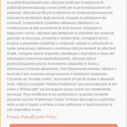
la pubblicità personalizzata, utilizzare profili per la selezione di
Asl Napoli 3 sud
capitaneria di porto
capri
carabinieri
pubblicità personalizzata, creare profili per la personalizzazione dei
castellammare di stabia
circumvesuviana
contenuti, utilizzare profili per la selezione di contenuti personalizzati,
misurare le prestazioni degli annunci, misurare le prestazioni dei
comune di sorrento
concerto
contagi
contenuti, comprendere il pubblico attraverso statistiche o la
combinazione di dati provenienti da fonti diverse, sviluppare e
costiera amalfitana
covid-19
eav
elezioni
migliorare i servizi, utilizzare dati limitati per la selezione dei contenuti,
fondazione sorrento
gori
guardia costiera
incidente
garantire la sicurezza, prevenire e rilevare frodi, correggere errori,
erogare e presentare pubblicità e contenuto, salvare e comunicare le
lavori
lorenzo balducelli
mare
massa lubrense
scelte sulla privacy, abbinare e combinare dati provenienti da altre fonti
di dati, collegare diversi dispositivi, identificare i dispositivi in base alle
massimo coppola
Meta
napoli
ordinanza
informazioni trasmesse automaticamente, utilizzare dati di
penisola sorrentina
piano di sorrento
polizia municipale
geolocalizzazione precisi, riconoscere i dispositivi in base a
informazioni richieste attivamente. Puoi liberamente prestare, rifiutare o
protezione civile
Regione Campania
sant'agnello
revocare il tuo consenso senza incorrere in limitazioni sostanziali.
Cliccando su "Accetta cookie," acconsenti all'uso di cookie e strumenti
sindaco cuomo
sorrento
studenti
temporali
treni
simili. Utilizza il pulsante "Gestisci Preferenze" per personalizzare le tue
turismo
Vico Equense
villa fiorentino
vincenzo de luca
scelte o "Rifiuta tutto" per proseguire senza cookie non strettamente
necessari. Puoi modificare le tue preferenze in qualsiasi momento
cliccando sul link "Preferenze Cookie" in fondo alla pagina o sull'icona
dello scudo in basso a sinistra. Le tue preferenze si applicheranno al
solo dispositivo in uso.
© 2015 SorrentoPress. All rights reserved.
|
Privacy Policy
Cookie Policy
Il giornale online della Penisola Sorrentina