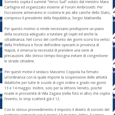
Sorrento ospita il summit “Verso Sud” voluto dal ministro Mara
Carfagna ed organizzato insieme al Forum Ambrosetti. Per
l’occasione arriveranno in costiera le più alte cariche dello Stato,
compreso il presidente della Repubblica, Sergio Mattarella.
Per questo motivo si rende necessario predisporre un piano
della sicurezza adeguato a tutelare gli ospiti ed anche la
cittadinanza. Nel corso del confronto dei giorni scorsi tra vertici
della Prefettura e forze dell’ordine operanti in provincia di
Napoli, è emersa la necessità di prendere una serie di
precauzioni. Allo stesso tempo bisogna evitare di congestione
le strade cittadine.
Per questi motivi il sindaco Massimo Coppola ha firmato
un’ordinanza con la quale impone la sospensione delle attività
didattiche per tutte le scuole di ogni ordine e grado nei giorni
13 e 14 maggio. Inoltre, solo per la Vittorio Veneto, poiché
ricade in prossimità di Villa Zagara (nella foto in alto) che ospita
l’evento, lo stop scatterà già il 12.
Con lo stesso provvedimento è imposto il divieto di sorvolo del
territorio comunale per il giorno 13 maggio. Infine, il campo