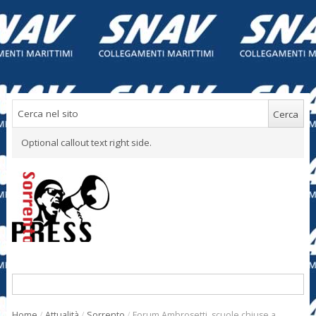
Optional callout text right side.
Home
/
Attualità
/
Sorrento
/
Forum Ambrosetti, scuole chiuse a