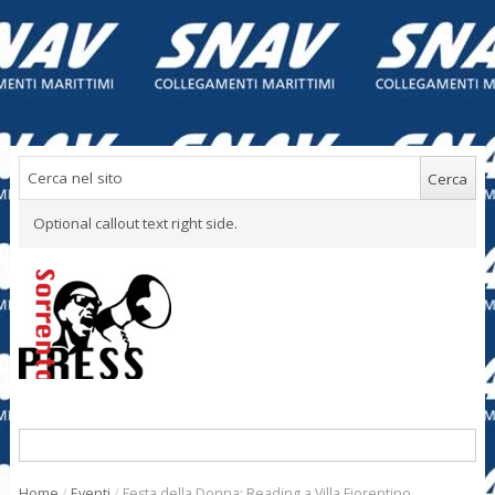
Optional callout text right side.
Home
/
Eventi
/
Festa della Donna: Reading a Villa Fiorentino