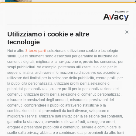
Sorrento. Le denunce: Bivacchi e rifiuti
sui siti storici
8 Agosto 2026
Utilizziamo i cookie e altre
Cont
tecnologie
Tag
Noi e altre
3 terze parti
selezionate utilizziamo cookie e tecnologie
simili. Questi strumenti sono essenziali per garantire la fruizione dei
contenuti digitali, migliorare la navigazione e, previo tuo consenso, per
acqua
allerta meteo
anas
scopi pubblicitari. Ad esempio, potremmo utilizzare i tuoi dati per le
seguenti finalità: archiviare informazioni su dispositivo e/o accedervi,
area marina protetta di punta campanella
arresto
utilizzare dati limitati per la selezione della pubblicità, creare profili per
la pubblicità personalizzata, utilizzare profili per la selezione di
Asl Napoli 3 sud
capitaneria di porto
capri
carabinieri
pubblicità personalizzata, creare profili per la personalizzazione dei
castellammare di stabia
circumvesuviana
contenuti, utilizzare profili per la selezione di contenuti personalizzati,
misurare le prestazioni degli annunci, misurare le prestazioni dei
comune di sorrento
concerto
contagi
contenuti, comprendere il pubblico attraverso statistiche o la
combinazione di dati provenienti da fonti diverse, sviluppare e
costiera amalfitana
covid-19
eav
elezioni
migliorare i servizi, utilizzare dati limitati per la selezione dei contenuti,
fondazione sorrento
gori
guardia costiera
incidente
garantire la sicurezza, prevenire e rilevare frodi, correggere errori,
erogare e presentare pubblicità e contenuto, salvare e comunicare le
lavori
lorenzo balducelli
mare
massa lubrense
scelte sulla privacy, abbinare e combinare dati provenienti da altre fonti