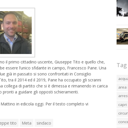
nno il primo cittadino uscente, Giuseppe Tito e quello che,
Tag
be essere l’unico sfidante in campo, Francesco Pane. Una
due già in passato si sono confrontati in Consiglio
acqu
o, tra il 2014 ed il 2019, Pane ha occupato gli scranni
 collega di partito che si è dimessa e rimanendo in carica
area 
no pronti a guidare gli opposti schieramenti.
arres
l Mattino in edicola oggi. Per il testo completo vi
capri
circ
conc
eppe tito
Meta
sindaco