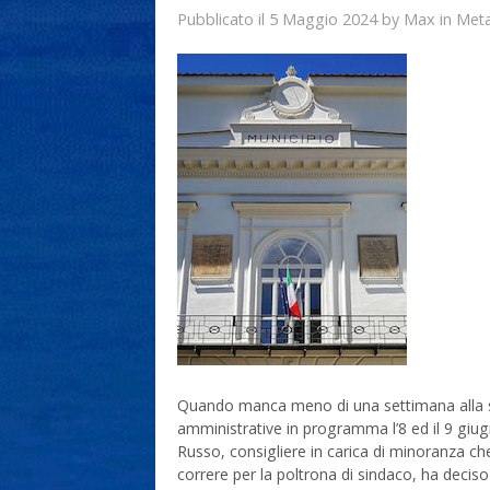
5 Maggio 2024
Max
Pubblicato il
by
in
Met
Quando manca meno di una settimana alla sca
amministrative in programma l’8 ed il 9 giug
Russo, consigliere in carica di minoranza ch
correre per la poltrona di sindaco, ha deciso