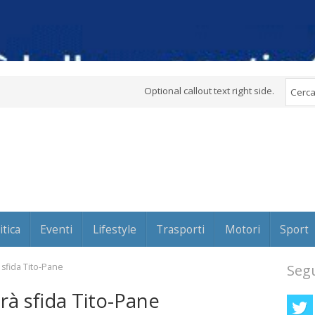
Optional callout text right side.
itica
Eventi
Lifestyle
Trasporti
Motori
Sport
 sfida Tito-Pane
Segu
rà sfida Tito-Pane