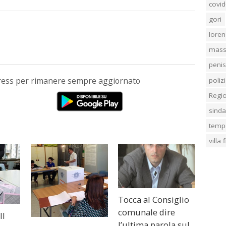
covid
gori
loren
mass
penis
Press per rimanere sempre aggiornato
poliz
Regi
sind
temp
villa
Tocca al Consiglio
comunale dire
Il
l’ultima parola sul