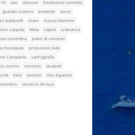
-19
eav
elezioni
fondazione sorrento
guardia costiera
incidente
lavori
zo balducelli
mare
massa lubrense
imo coppola
Meta
napoli
ordinanza
ola sorrentina
piano di sorrento
ia municipale
protezione civile
one Campania
sant'agnello
aco cuomo
sorrento
studenti
orali
treni
turismo
Vico Equense
 fiorentino
vincenzo de luca