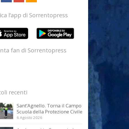
ica l’app di Sorrentopress
nta fan di Sorrentopress
coli recenti
Sant’Agnello. Torna il Campo
Scuola della Protezione Civile
6 Agosto 2026