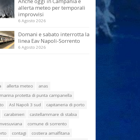
Anche oggi in Campania è
allerta meteo per temporali
improvvisi
6 Agosto 2026
Domani e sabato interrotta la
linea Eav Napoli-Sorrento
6 Agosto 2026
a
allerta meteo
anas
marina protetta di punta campanella
to
Asl Napoli 3 sud
capitaneria di porto
carabinieri
castellammare di stabia
umvesuviana
comune di sorrento
erto
contagi
costiera amalfitana