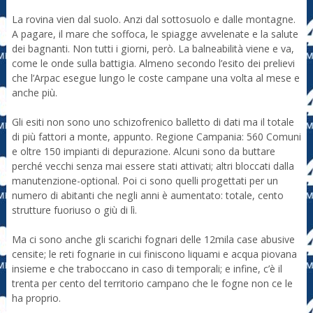
La rovina vien dal suolo. Anzi dal sottosuolo e dalle montagne.
A pagare, il mare che soffoca, le spiagge avvelenate e la salute
dei bagnanti. Non tutti i giorni, però. La balneabilità viene e va,
come le onde sulla battigia. Almeno secondo l’esito dei prelievi
che l’Arpac esegue lungo le coste campane una volta al mese e
anche più.
Gli esiti non sono uno schizofrenico balletto di dati ma il totale
di più fattori a monte, appunto. Regione Campania: 560 Comuni
e oltre 150 impianti di depurazione. Alcuni sono da buttare
perché vecchi senza mai essere stati attivati; altri bloccati dalla
manutenzione-optional. Poi ci sono quelli progettati per un
numero di abitanti che negli anni è aumentato: totale, cento
strutture fuoriuso o giù di lì.
Ma ci sono anche gli scarichi fognari delle 12mila case abusive
censite; le reti fognarie in cui finiscono liquami e acqua piovana
insieme e che traboccano in caso di temporali; e infine, c’è il
trenta per cento del territorio campano che le fogne non ce le
ha proprio.