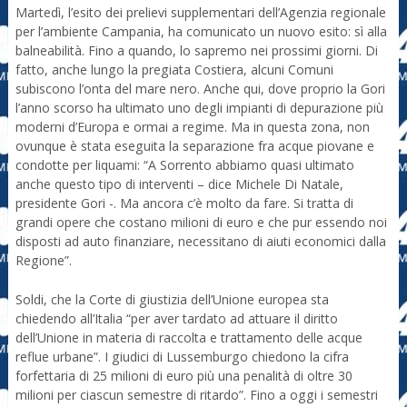
Martedì, l’esito dei prelievi supplementari dell’Agenzia regionale
per l’ambiente Campania, ha comunicato un nuovo esito: sì alla
balneabilità. Fino a quando, lo sapremo nei prossimi giorni. Di
fatto, anche lungo la pregiata Costiera, alcuni Comuni
subiscono l’onta del mare nero. Anche qui, dove proprio la Gori
l’anno scorso ha ultimato uno degli impianti di depurazione più
moderni d’Europa e ormai a regime. Ma in questa zona, non
ovunque è stata eseguita la separazione fra acque piovane e
condotte per liquami: “A Sorrento abbiamo quasi ultimato
anche questo tipo di interventi – dice Michele Di Natale,
presidente Gori -. Ma ancora c’è molto da fare. Si tratta di
grandi opere che costano milioni di euro e che pur essendo noi
disposti ad auto finanziare, necessitano di aiuti economici dalla
Regione”.
Soldi, che la Corte di giustizia dell’Unione europea sta
chiedendo all’Italia “per aver tardato ad attuare il diritto
dell’Unione in materia di raccolta e trattamento delle acque
reflue urbane”. I giudici di Lussemburgo chiedono la cifra
forfettaria di 25 milioni di euro più una penalità di oltre 30
milioni per ciascun semestre di ritardo”. Fino a oggi i semestri