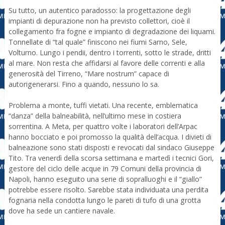
Su tutto, un autentico paradosso: la progettazione degli
impianti di depurazione non ha previsto collettori, cioè il
collegamento fra fogne e impianto di degradazione dei liquami.
Tonnellate di “tal quale” finiscono nei fiumi Sarno, Sele,
Volturno. Lungo i pendii, dentro i torrenti, sotto le strade, dritti
al mare. Non resta che affidarsi al favore delle correnti e alla
generosità del Tirreno, “Mare nostrum” capace di
autorigenerarsi. Fino a quando, nessuno lo sa.
Problema a monte, tuffi vietati. Una recente, emblematica
“danza” della balneabilità, nell’ultimo mese in costiera
sorrentina. A Meta, per quattro volte i laboratori dell’Arpac
hanno bocciato e poi promosso la qualità dell’acqua. I divieti di
balneazione sono stati disposti e revocati dal sindaco Giuseppe
Tito. Tra venerdì della scorsa settimana e martedì i tecnici Gori,
gestore del ciclo delle acque in 79 Comuni della provincia di
Napoli, hanno eseguito una serie di sopralluoghi e il “giallo”
potrebbe essere risolto. Sarebbe stata individuata una perdita
fognaria nella condotta lungo le pareti di tufo di una grotta
dove ha sede un cantiere navale.