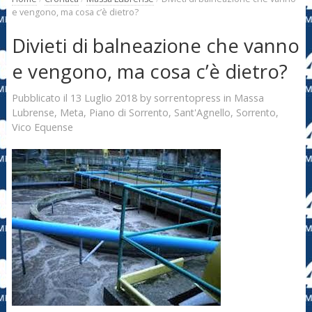
e vengono, ma cosa c’è dietro?
Divieti di balneazione che vanno
e vengono, ma cosa c’è dietro?
13 Luglio 2018
sorrentopress
Pubblicato il
by
in
Massa
Lubrense
,
Meta
,
Piano di Sorrento
,
Sant'Agnello
,
Sorrento
,
Vico Equense