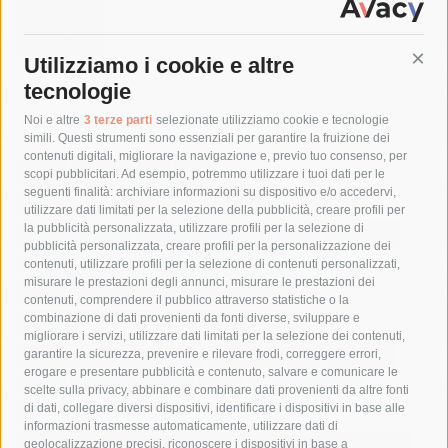
Utilizziamo i cookie e altre
Cont
tecnologie
Tag
Noi e altre
3 terze parti
selezionate utilizziamo cookie e tecnologie
simili. Questi strumenti sono essenziali per garantire la fruizione dei
contenuti digitali, migliorare la navigazione e, previo tuo consenso, per
acqua
allerta meteo
anas
scopi pubblicitari. Ad esempio, potremmo utilizzare i tuoi dati per le
seguenti finalità: archiviare informazioni su dispositivo e/o accedervi,
area marina protetta di punta campanella
arresto
utilizzare dati limitati per la selezione della pubblicità, creare profili per
la pubblicità personalizzata, utilizzare profili per la selezione di
Asl Napoli 3 sud
capitaneria di porto
capri
carabinieri
pubblicità personalizzata, creare profili per la personalizzazione dei
castellammare di stabia
circumvesuviana
contenuti, utilizzare profili per la selezione di contenuti personalizzati,
misurare le prestazioni degli annunci, misurare le prestazioni dei
comune di sorrento
concerto
contagi
contenuti, comprendere il pubblico attraverso statistiche o la
combinazione di dati provenienti da fonti diverse, sviluppare e
costiera amalfitana
covid-19
eav
elezioni
migliorare i servizi, utilizzare dati limitati per la selezione dei contenuti,
fondazione sorrento
gori
guardia costiera
incidente
garantire la sicurezza, prevenire e rilevare frodi, correggere errori,
erogare e presentare pubblicità e contenuto, salvare e comunicare le
lavori
lorenzo balducelli
mare
massa lubrense
scelte sulla privacy, abbinare e combinare dati provenienti da altre fonti
di dati, collegare diversi dispositivi, identificare i dispositivi in base alle
massimo coppola
Meta
napoli
ordinanza
informazioni trasmesse automaticamente, utilizzare dati di
penisola sorrentina
piano di sorrento
polizia municipale
geolocalizzazione precisi, riconoscere i dispositivi in base a