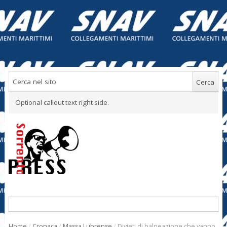
Optional callout text right side.
Home
/
Cronaca
/
Massa Lubrense
/
Divieti di balneazione che vanno