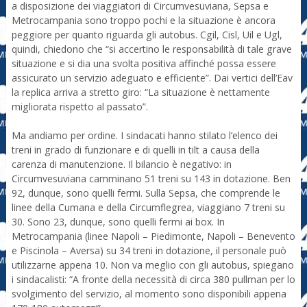
a disposizione dei viaggiatori di Circumvesuviana, Sepsa e
Metrocampania sono troppo pochi e la situazione è ancora
peggiore per quanto riguarda gli autobus. Cgil, Cisl, Uil e Ugl,
quindi, chiedono che “si accertino le responsabilità di tale grave
situazione e si dia una svolta positiva affinché possa essere
assicurato un servizio adeguato e efficiente”. Dai vertici dell’Eav
la replica arriva a stretto giro: “La situazione è nettamente
migliorata rispetto al passato”.
Ma andiamo per ordine. I sindacati hanno stilato l’elenco dei
treni in grado di funzionare e di quelli in tilt a causa della
carenza di manutenzione. Il bilancio è negativo: in
Circumvesuviana camminano 51 treni su 143 in dotazione. Ben
92, dunque, sono quelli fermi. Sulla Sepsa, che comprende le
linee della Cumana e della Circumflegrea, viaggiano 7 treni su
30. Sono 23, dunque, sono quelli fermi ai box. In
Metrocampania (linee Napoli – Piedimonte, Napoli – Benevento
e Piscinola – Aversa) su 34 treni in dotazione, il personale può
utilizzarne appena 10. Non va meglio con gli autobus, spiegano
i sindacalisti: “A fronte della necessità di circa 380 pullman per lo
svolgimento del servizio, al momento sono disponibili appena