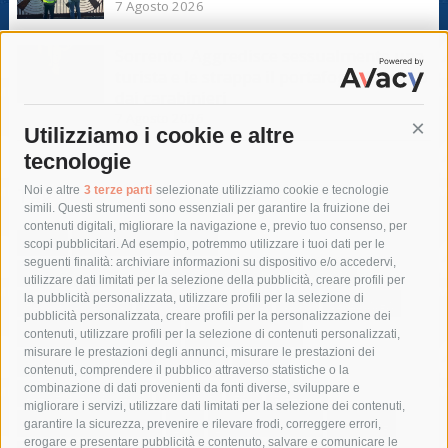
7 Agosto 2026
Sorrento. Aggredisce sessualmente una
turista e le strappa il portafogli, fermato
dai carabinieri
7 Agosto 2026
Utilizziamo i cookie e altre
Cont
tecnologie
Tag
Noi e altre
3 terze parti
selezionate utilizziamo cookie e tecnologie
simili. Questi strumenti sono essenziali per garantire la fruizione dei
contenuti digitali, migliorare la navigazione e, previo tuo consenso, per
acqua
allerta meteo
anas
scopi pubblicitari. Ad esempio, potremmo utilizzare i tuoi dati per le
seguenti finalità: archiviare informazioni su dispositivo e/o accedervi,
area marina protetta di punta campanella
arresto
utilizzare dati limitati per la selezione della pubblicità, creare profili per
la pubblicità personalizzata, utilizzare profili per la selezione di
Asl Napoli 3 sud
capitaneria di porto
capri
carabinieri
pubblicità personalizzata, creare profili per la personalizzazione dei
castellammare di stabia
circumvesuviana
contenuti, utilizzare profili per la selezione di contenuti personalizzati,
misurare le prestazioni degli annunci, misurare le prestazioni dei
comune di sorrento
concerto
contagi
contenuti, comprendere il pubblico attraverso statistiche o la
combinazione di dati provenienti da fonti diverse, sviluppare e
costiera amalfitana
covid-19
eav
elezioni
migliorare i servizi, utilizzare dati limitati per la selezione dei contenuti,
fondazione sorrento
gori
guardia costiera
incidente
garantire la sicurezza, prevenire e rilevare frodi, correggere errori,
erogare e presentare pubblicità e contenuto, salvare e comunicare le