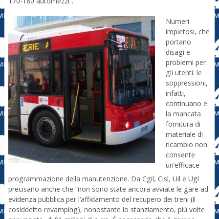
170-180 automezzi”.
Numeri
impietosi, che
portano
disagi e
problemi per
gli utenti: le
soppressioni,
infatti,
continuano e
la mancata
fornitura di
materiale di
ricambio non
consente
un’efficace
programmazione della manutenzione. Da Cgil, Cisl, Uil e Ugl
precisano anche che “non sono state ancora avviate le gare ad
evidenza pubblica per l’affidamento del recupero dei treni (il
cosiddetto revamping), nonostante lo stanziamento, più volte