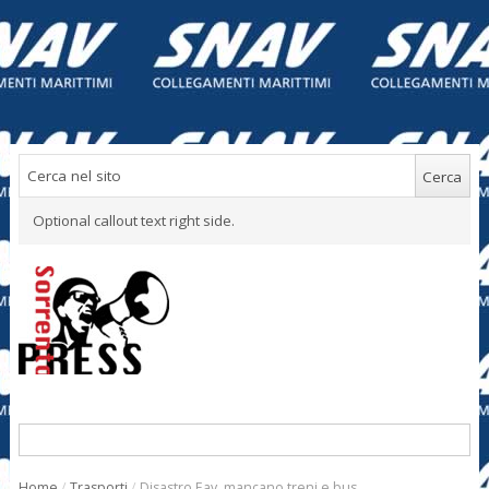
Optional callout text right side.
Home
/
Trasporti
/
Disastro Eav, mancano treni e bus