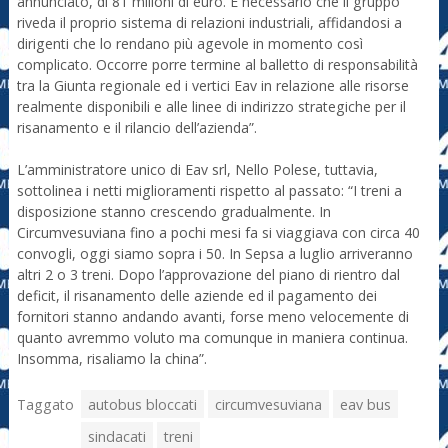
annunciato, di 81 milioni di euro. È necessario che il gruppo
riveda il proprio sistema di relazioni industriali, affidandosi a
dirigenti che lo rendano più agevole in momento così
complicato. Occorre porre termine al balletto di responsabilità
tra la Giunta regionale ed i vertici Eav in relazione alle risorse
realmente disponibili e alle linee di indirizzo strategiche per il
risanamento e il rilancio dell’azienda”.
L’amministratore unico di Eav srl, Nello Polese, tuttavia,
sottolinea i netti miglioramenti rispetto al passato: “I treni a
disposizione stanno crescendo gradualmente. In
Circumvesuviana fino a pochi mesi fa si viaggiava con circa 40
convogli, oggi siamo sopra i 50. In Sepsa a luglio arriveranno
altri 2 o 3 treni. Dopo l’approvazione del piano di rientro dal
deficit, il risanamento delle aziende ed il pagamento dei
fornitori stanno andando avanti, forse meno velocemente di
quanto avremmo voluto ma comunque in maniera continua.
Insomma, risaliamo la china”.
Taggato
autobus bloccati
circumvesuviana
eav bus
sindacati
treni