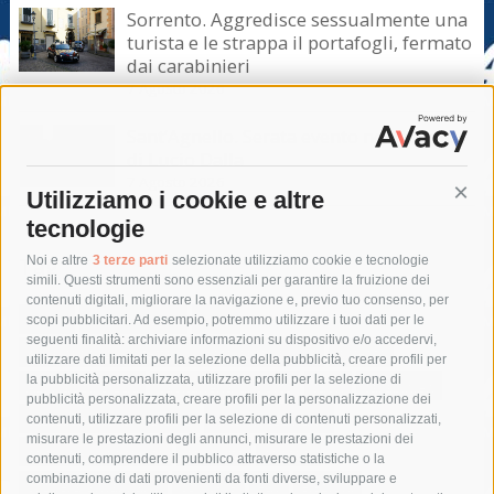
Sorrento. Aggredisce sessualmente una
turista e le strappa il portafogli, fermato
dai carabinieri
7 Agosto 2026
Sant’Agnello. Serata evento nel ricordo
di Lucio Dalla
7 Agosto 2026
Utilizziamo i cookie e altre
Cont
tecnologie
Tag
Noi e altre
3 terze parti
selezionate utilizziamo cookie e tecnologie
simili. Questi strumenti sono essenziali per garantire la fruizione dei
contenuti digitali, migliorare la navigazione e, previo tuo consenso, per
acqua
allerta meteo
anas
scopi pubblicitari. Ad esempio, potremmo utilizzare i tuoi dati per le
seguenti finalità: archiviare informazioni su dispositivo e/o accedervi,
area marina protetta di punta campanella
arresto
utilizzare dati limitati per la selezione della pubblicità, creare profili per
la pubblicità personalizzata, utilizzare profili per la selezione di
Asl Napoli 3 sud
capitaneria di porto
capri
carabinieri
pubblicità personalizzata, creare profili per la personalizzazione dei
castellammare di stabia
circumvesuviana
contenuti, utilizzare profili per la selezione di contenuti personalizzati,
misurare le prestazioni degli annunci, misurare le prestazioni dei
comune di sorrento
concerto
contagi
contenuti, comprendere il pubblico attraverso statistiche o la
combinazione di dati provenienti da fonti diverse, sviluppare e
costiera amalfitana
covid-19
eav
elezioni