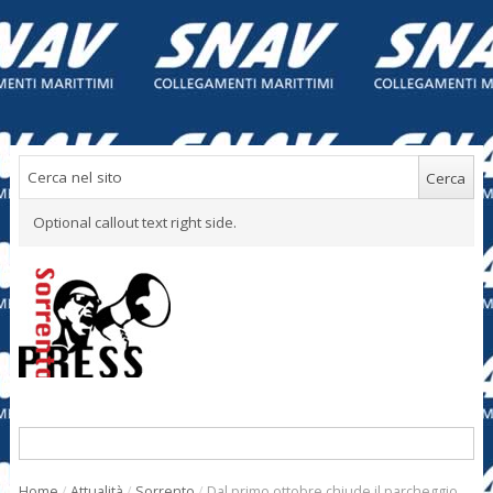
Optional callout text right side.
Home
/
Attualità
/
Sorrento
/
Dal primo ottobre chiude il parcheggio