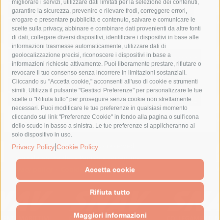
migliorare i servizi, utilizzare dati limitati per la selezione dei contenuti,
fondazione sorrento
gori
guardia costiera
incidente
garantire la sicurezza, prevenire e rilevare frodi, correggere errori,
erogare e presentare pubblicità e contenuto, salvare e comunicare le
lavori
lorenzo balducelli
mare
massa lubrense
scelte sulla privacy, abbinare e combinare dati provenienti da altre fonti
di dati, collegare diversi dispositivi, identificare i dispositivi in base alle
massimo coppola
Meta
napoli
ordinanza
informazioni trasmesse automaticamente, utilizzare dati di
penisola sorrentina
piano di sorrento
polizia municipale
geolocalizzazione precisi, riconoscere i dispositivi in base a
informazioni richieste attivamente. Puoi liberamente prestare, rifiutare o
protezione civile
Regione Campania
sant'agnello
revocare il tuo consenso senza incorrere in limitazioni sostanziali.
Cliccando su "Accetta cookie," acconsenti all'uso di cookie e strumenti
sindaco cuomo
sorrento
studenti
temporali
treni
simili. Utilizza il pulsante "Gestisci Preferenze" per personalizzare le tue
turismo
Vico Equense
villa fiorentino
vincenzo de luca
scelte o "Rifiuta tutto" per proseguire senza cookie non strettamente
necessari. Puoi modificare le tue preferenze in qualsiasi momento
cliccando sul link "Preferenze Cookie" in fondo alla pagina o sull'icona
dello scudo in basso a sinistra. Le tue preferenze si applicheranno al
solo dispositivo in uso.
© 2015 SorrentoPress. All rights reserved.
|
Privacy Policy
Cookie Policy
Il giornale online della Penisola Sorrentina
Privacy policy
-
Cookie Policy
Accetta cookie
Rifiuta tutto
Maggiori informazioni