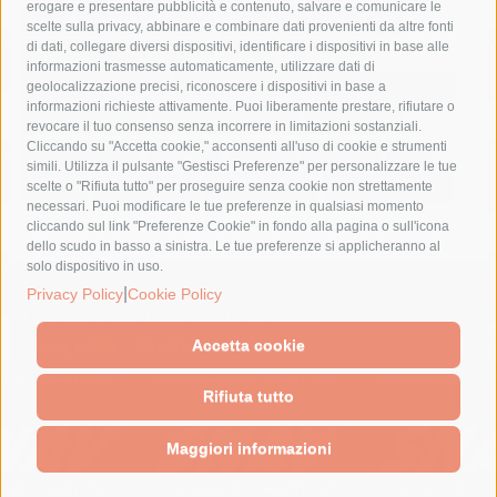
erogare e presentare pubblicità e contenuto, salvare e comunicare le
lavori
lorenzo balducelli
mare
massa lubrense
scelte sulla privacy, abbinare e combinare dati provenienti da altre fonti
di dati, collegare diversi dispositivi, identificare i dispositivi in base alle
massimo coppola
Meta
napoli
ordinanza
informazioni trasmesse automaticamente, utilizzare dati di
penisola sorrentina
piano di sorrento
polizia municipale
geolocalizzazione precisi, riconoscere i dispositivi in base a
informazioni richieste attivamente. Puoi liberamente prestare, rifiutare o
protezione civile
Regione Campania
sant'agnello
revocare il tuo consenso senza incorrere in limitazioni sostanziali.
Cliccando su "Accetta cookie," acconsenti all'uso di cookie e strumenti
sindaco cuomo
sorrento
studenti
temporali
treni
simili. Utilizza il pulsante "Gestisci Preferenze" per personalizzare le tue
turismo
Vico Equense
villa fiorentino
vincenzo de luca
scelte o "Rifiuta tutto" per proseguire senza cookie non strettamente
necessari. Puoi modificare le tue preferenze in qualsiasi momento
cliccando sul link "Preferenze Cookie" in fondo alla pagina o sull'icona
dello scudo in basso a sinistra. Le tue preferenze si applicheranno al
solo dispositivo in uso.
© 2015 SorrentoPress. All rights reserved.
|
Privacy Policy
Cookie Policy
Il giornale online della Penisola Sorrentina
Privacy policy
-
Cookie Policy
Accetta cookie
Rifiuta tutto
Maggiori informazioni