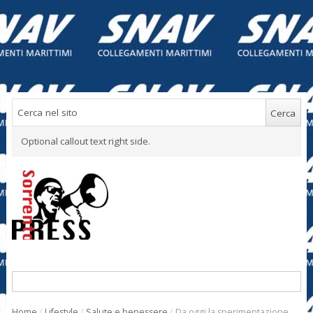
Optional callout text right side.
Home
/
Lifestyle
/
Salute e benessere
/
Da oggi la sperimentazione