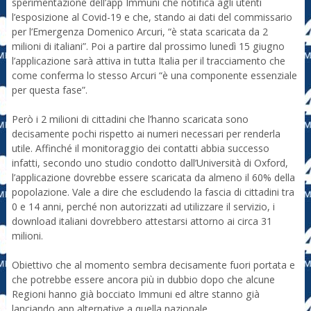
sperimentazione dell’app Immuni che notifica agli utenti
l’esposizione al Covid-19 e che, stando ai dati del commissario
per l’Emergenza Domenico Arcuri, “è stata scaricata da 2
milioni di italiani”. Poi a partire dal prossimo lunedì 15 giugno
l’applicazione sarà attiva in tutta Italia per il tracciamento che
come conferma lo stesso Arcuri “è una componente essenziale
per questa fase”.
Però i 2 milioni di cittadini che l’hanno scaricata sono
decisamente pochi rispetto ai numeri necessari per renderla
utile. Affinché il monitoraggio dei contatti abbia successo
infatti, secondo uno studio condotto dall’Università di Oxford,
l’applicazione dovrebbe essere scaricata da almeno il 60% della
popolazione. Vale a dire che escludendo la fascia di cittadini tra
0 e 14 anni, perché non autorizzati ad utilizzare il servizio, i
download italiani dovrebbero attestarsi attorno ai circa 31
milioni.
Obiettivo che al momento sembra decisamente fuori portata e
che potrebbe essere ancora più in dubbio dopo che alcune
Regioni hanno già bocciato Immuni ed altre stanno già
lanciando app alternative a quella nazionale.