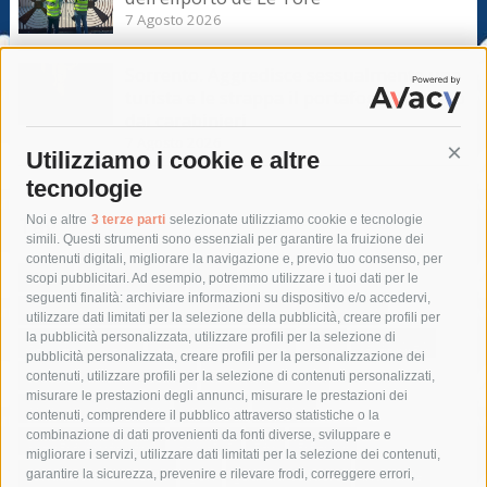
7 Agosto 2026
Sorrento. Aggredisce sessualmente una
turista e le strappa il portafogli, fermato
dai carabinieri
7 Agosto 2026
Utilizziamo i cookie e altre
Cont
tecnologie
Tag
Noi e altre
3 terze parti
selezionate utilizziamo cookie e tecnologie
simili. Questi strumenti sono essenziali per garantire la fruizione dei
contenuti digitali, migliorare la navigazione e, previo tuo consenso, per
acqua
allerta meteo
anas
scopi pubblicitari. Ad esempio, potremmo utilizzare i tuoi dati per le
seguenti finalità: archiviare informazioni su dispositivo e/o accedervi,
area marina protetta di punta campanella
arresto
utilizzare dati limitati per la selezione della pubblicità, creare profili per
la pubblicità personalizzata, utilizzare profili per la selezione di
Asl Napoli 3 sud
capitaneria di porto
capri
carabinieri
pubblicità personalizzata, creare profili per la personalizzazione dei
castellammare di stabia
circumvesuviana
contenuti, utilizzare profili per la selezione di contenuti personalizzati,
misurare le prestazioni degli annunci, misurare le prestazioni dei
comune di sorrento
concerto
contagi
contenuti, comprendere il pubblico attraverso statistiche o la
combinazione di dati provenienti da fonti diverse, sviluppare e
costiera amalfitana
covid-19
eav
elezioni
migliorare i servizi, utilizzare dati limitati per la selezione dei contenuti,
fondazione sorrento
gori
guardia costiera
incidente
garantire la sicurezza, prevenire e rilevare frodi, correggere errori,