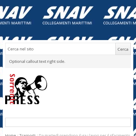
Optional callout text right side.
Home
/
Trasporti
/
Da martedì prendono il via i lavori per il rifacimento