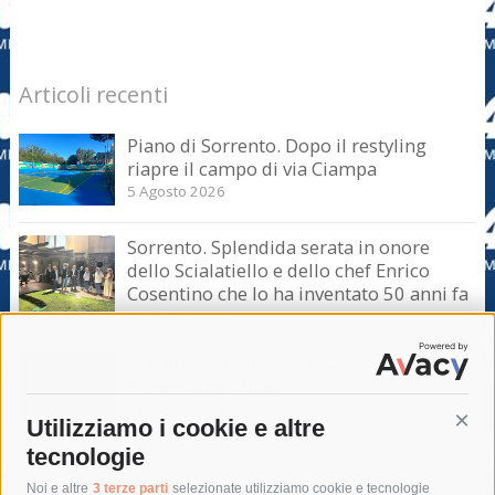
Articoli recenti
Piano di Sorrento. Dopo il restyling
riapre il campo di via Ciampa
5 Agosto 2026
Sorrento. Splendida serata in onore
dello Scialatiello e dello chef Enrico
Cosentino che lo ha inventato 50 anni fa
5 Agosto 2026
Sorrento. Maurizio de Giovanni presenta
il suo ultimo libro
5 Agosto 2026
Utilizziamo i cookie e altre
Cont
tecnologie
Tag
Noi e altre
3 terze parti
selezionate utilizziamo cookie e tecnologie