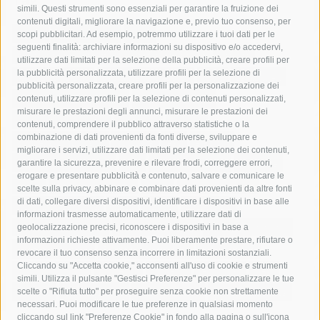
simili. Questi strumenti sono essenziali per garantire la fruizione dei
contenuti digitali, migliorare la navigazione e, previo tuo consenso, per
acqua
allerta meteo
anas
scopi pubblicitari. Ad esempio, potremmo utilizzare i tuoi dati per le
seguenti finalità: archiviare informazioni su dispositivo e/o accedervi,
area marina protetta di punta campanella
arresto
utilizzare dati limitati per la selezione della pubblicità, creare profili per
la pubblicità personalizzata, utilizzare profili per la selezione di
Asl Napoli 3 sud
capitaneria di porto
capri
carabinieri
pubblicità personalizzata, creare profili per la personalizzazione dei
castellammare di stabia
circumvesuviana
contenuti, utilizzare profili per la selezione di contenuti personalizzati,
misurare le prestazioni degli annunci, misurare le prestazioni dei
comune di sorrento
concerto
contagi
contenuti, comprendere il pubblico attraverso statistiche o la
combinazione di dati provenienti da fonti diverse, sviluppare e
costiera amalfitana
covid-19
eav
elezioni
migliorare i servizi, utilizzare dati limitati per la selezione dei contenuti,
fondazione sorrento
gori
guardia costiera
incidente
garantire la sicurezza, prevenire e rilevare frodi, correggere errori,
erogare e presentare pubblicità e contenuto, salvare e comunicare le
lavori
lorenzo balducelli
mare
massa lubrense
scelte sulla privacy, abbinare e combinare dati provenienti da altre fonti
di dati, collegare diversi dispositivi, identificare i dispositivi in base alle
massimo coppola
Meta
napoli
ordinanza
informazioni trasmesse automaticamente, utilizzare dati di
penisola sorrentina
piano di sorrento
polizia municipale
geolocalizzazione precisi, riconoscere i dispositivi in base a
informazioni richieste attivamente. Puoi liberamente prestare, rifiutare o
protezione civile
Regione Campania
sant'agnello
revocare il tuo consenso senza incorrere in limitazioni sostanziali.
Cliccando su "Accetta cookie," acconsenti all'uso di cookie e strumenti
sindaco cuomo
sorrento
studenti
temporali
treni
simili. Utilizza il pulsante "Gestisci Preferenze" per personalizzare le tue
turismo
Vico Equense
villa fiorentino
vincenzo de luca
scelte o "Rifiuta tutto" per proseguire senza cookie non strettamente
necessari. Puoi modificare le tue preferenze in qualsiasi momento
cliccando sul link "Preferenze Cookie" in fondo alla pagina o sull'icona