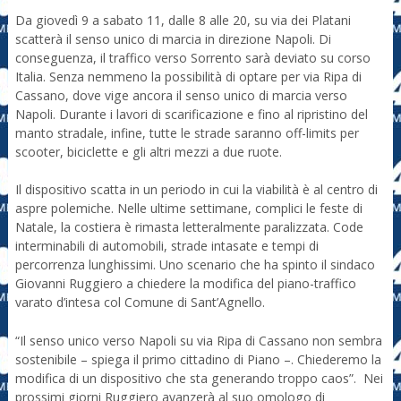
Da giovedì 9 a sabato 11, dalle 8 alle 20, su via dei Platani
scatterà il senso unico di marcia in direzione Napoli. Di
conseguenza, il traffico verso Sorrento sarà deviato su corso
Italia. Senza nemmeno la possibilità di optare per via Ripa di
Cassano, dove vige ancora il senso unico di marcia verso
Napoli. Durante i lavori di scarificazione e fino al ripristino del
manto stradale, infine, tutte le strade saranno off-limits per
scooter, biciclette e gli altri mezzi a due ruote.
Il dispositivo scatta in un periodo in cui la viabilità è al centro di
aspre polemiche. Nelle ultime settimane, complici le feste di
Natale, la costiera è rimasta letteralmente paralizzata. Code
interminabili di automobili, strade intasate e tempi di
percorrenza lunghissimi. Uno scenario che ha spinto il sindaco
Giovanni Ruggiero a chiedere la modifica del piano-traffico
varato d’intesa col Comune di Sant’Agnello.
“Il senso unico verso Napoli su via Ripa di Cassano non sembra
sostenibile – spiega il primo cittadino di Piano –. Chiederemo la
modifica di un dispositivo che sta generando troppo caos”. Nei
prossimi giorni Ruggiero avanzerà al suo omologo di