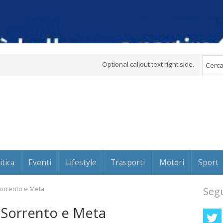
Optional callout text right side.
itica
Eventi
Lifestyle
Trasporti
Motori
Sport
i Sorrento e Meta
Segu
di Sorrento e Meta