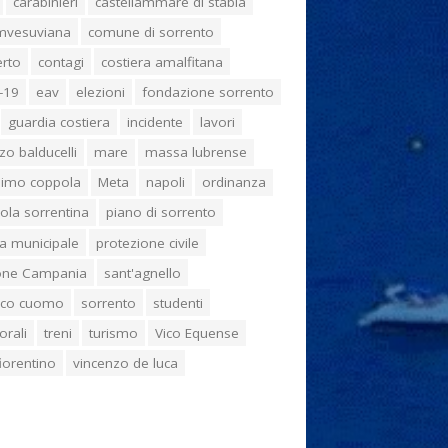
carabinieri
castellammare di stabia
umvesuviana
comune di sorrento
erto
contagi
costiera amalfitana
-19
eav
elezioni
fondazione sorrento
guardia costiera
incidente
lavori
zo balducelli
mare
massa lubrense
imo coppola
Meta
napoli
ordinanza
ola sorrentina
piano di sorrento
ia municipale
protezione civile
one Campania
sant'agnello
aco cuomo
sorrento
studenti
orali
treni
turismo
Vico Equense
 fiorentino
vincenzo de luca