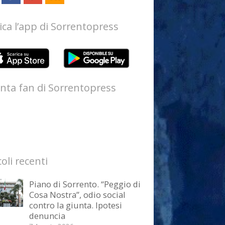
ica l’app di Sorrentopress
nta fan di Sorrentopress
coli recenti
Piano di Sorrento. “Peggio di
Cosa Nostra”, odio social
contro la giunta. Ipotesi
denuncia