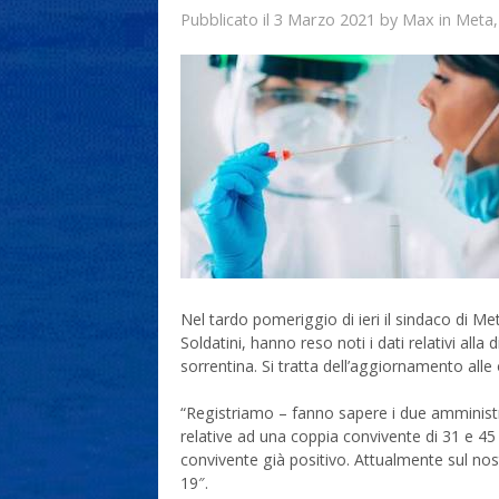
3 Marzo 2021
Max
Pubblicato il
by
in
Meta
Nel tardo pomeriggio di ieri il sindaco di M
Soldatini, hanno reso noti i dati relativi alla
sorrentina. Si tratta dell’aggiornamento alle
“Registriamo – fanno sapere i due amministra
relative ad una coppia convivente di 31 e 45
convivente già positivo. Attualmente sul nostr
19″.