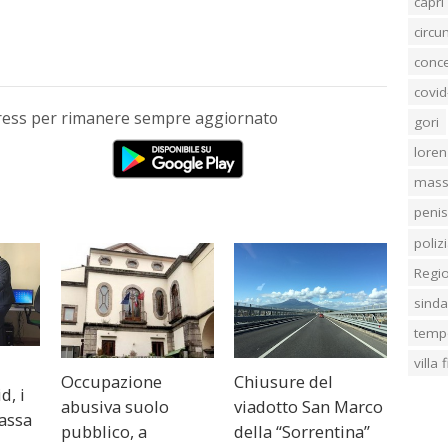
capri
circ
conc
covid
Press per rimanere sempre aggiornato
gori
loren
mass
penis
poliz
Regi
sind
temp
villa
Occupazione
Chiusure del
d, i
abusiva suolo
viadotto San Marco
Massa
pubblico, a
della “Sorrentina”