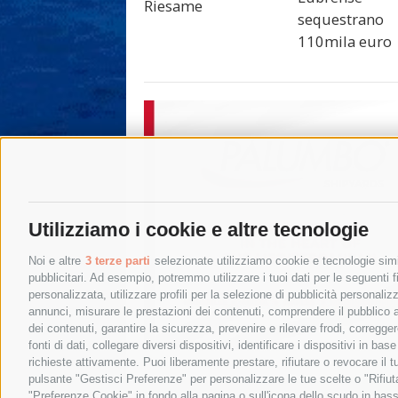
Riesame
sequestrano
110mila euro
Utilizziamo i cookie e altre tecnologie
Noi e altre
3 terze parti
selezionate utilizziamo cookie e tecnologie simil
pubblicitari. Ad esempio, potremmo utilizzare i tuoi dati per le seguenti fin
personalizzata, utilizzare profili per la selezione di pubblicità personaliz
annunci, misurare le prestazioni dei contenuti, comprendere il pubblico att
dei contenuti, garantire la sicurezza, prevenire e rilevare frodi, corregg
fonti di dati, collegare diversi dispositivi, identificare i dispositivi in 
richieste attivamente. Puoi liberamente prestare, rifiutare o revocare il 
pulsante "Gestisci Preferenze" per personalizzare le tue scelte o "Rifiu
"Preferenze Cookie" in fondo alla pagina o sull'icona dello scudo in bass