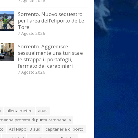
7 Agosto 2026
Sorrento. Nuovo sequestro
per l’area dell’eliporto de Le
Tore
7 Agosto 2026
Sorrento. Aggredisce
sessualmente una turista e
le strappa il portafogli,
fermato dai carabinieri
7 Agosto 2026
a
allerta meteo
anas
marina protetta di punta campanella
to
Asl Napoli 3 sud
capitaneria di porto