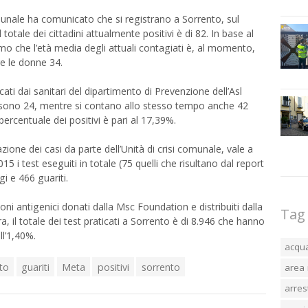
comunale ha comunicato che si registrano a Sorrento, sul
 totale dei cittadini attualmente positivi è di 82. In base al
mo che l’età media degli attuali contagiati è, al momento,
e le donne 34.
cati dai sanitari del dipartimento di Prevenzione dell’Asl
o sono 24, mentre si contano allo stesso tempo anche 42
ercentuale dei positivi è pari al 17,39%.
azione dei casi da parte dell’Unità di crisi comunale, vale a
15 i test eseguiti in totale (75 quelli che risultano dal report
gi e 466 guariti.
ni antigenici donati dalla Msc Foundation e distribuiti dalla
Tag
 il totale dei test praticati a Sorrento è di 8.946 che hanno
ll’1,40%.
acqu
to
guariti
Meta
positivi
sorrento
area 
arres