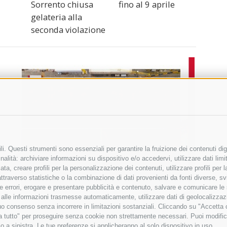
Sorrento chiusa
fino al 9 aprile
gelateria alla
seconda violazione
i. Questi strumenti sono essenziali per garantire la fruizione dei contenuti dig
alità: archiviare informazioni su dispositivo e/o accedervi, utilizzare dati limita
zata, creare profili per la personalizzazione dei contenuti, utilizzare profili per
raverso statistiche o la combinazione di dati provenienti da fonti diverse, svilu
ere errori, erogare e presentare pubblicità e contenuto, salvare e comunicare le
base alle informazioni trasmesse automaticamente, utilizzare dati di geolocalizza
tuo consenso senza incorrere in limitazioni sostanziali. Cliccando su "Accetta co
ta tutto" per proseguire senza cookie non strettamente necessari. Puoi modific
o a sinistra. Le tue preferenze si applicheranno al solo dispositivo in uso.