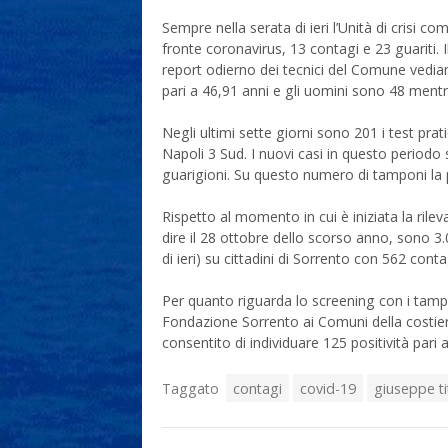
Sempre nella serata di ieri l’Unità di crisi 
fronte coronavirus, 13 contagi e 23 guariti. Il
report odierno dei tecnici del Comune vedia
pari a 46,91 anni e gli uomini sono 48 mentr
Negli ultimi sette giorni sono 201 i test prati
Napoli 3 Sud. I nuovi casi in questo period
guarigioni. Su questo numero di tamponi la p
Rispetto al momento in cui è iniziata la rilev
dire il 28 ottobre dello scorso anno, sono 3.0
di ieri) su cittadini di Sorrento con 562 conta
Per quanto riguarda lo screening con i tampo
Fondazione Sorrento ai Comuni della costiera,
consentito di individuare 125 positività pari a
Taggato
contagi
covid-19
giuseppe ti