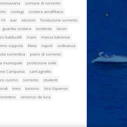
umvesuviana
comune di sorrento
erto
contagi
costiera amalfitana
-19
eav
elezioni
fondazione sorrento
guardia costiera
incidente
lavori
zo balducelli
mare
massa lubrense
imo coppola
Meta
napoli
ordinanza
ola sorrentina
piano di sorrento
ia municipale
protezione civile
one Campania
sant'agnello
aco cuomo
sorrento
studenti
orali
treni
turismo
Vico Equense
 fiorentino
vincenzo de luca