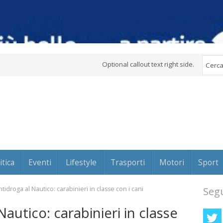
Optional callout text right side.
itica
Eventi
Lifestyle
Trasporti
Motori
Sport
ntidroga al Nautico: carabinieri in classe con i cani
Segu
Nautico: carabinieri in classe