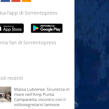
ica l’app di Sorrentopress
nta fan di Sorrentopress
coli recenti
Massa Lubrense. Sicurezza in
mare nell’Amp Punta
Campanella, incontro con il
sottosegretario Iannone