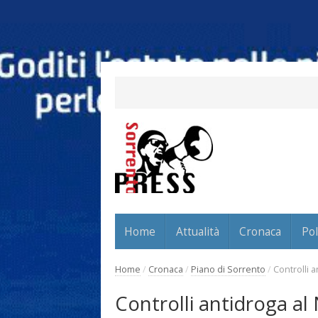
Home
Attualità
Cronaca
Pol
Home
/
Cronaca
/
Piano di Sorrento
/
Controlli a
Controlli antidroga al 