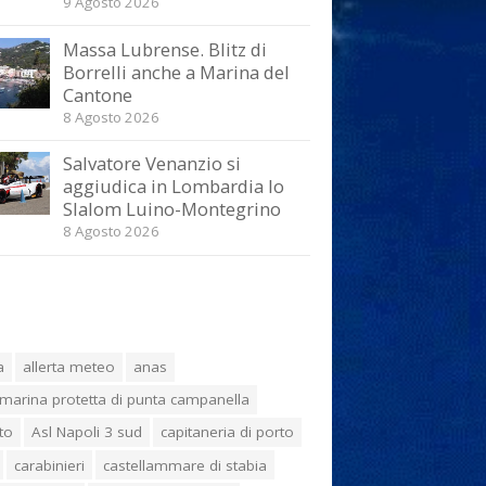
9 Agosto 2026
Massa Lubrense. Blitz di
Borrelli anche a Marina del
Cantone
8 Agosto 2026
Salvatore Venanzio si
aggiudica in Lombardia lo
Slalom Luino-Montegrino
8 Agosto 2026
a
allerta meteo
anas
marina protetta di punta campanella
to
Asl Napoli 3 sud
capitaneria di porto
carabinieri
castellammare di stabia