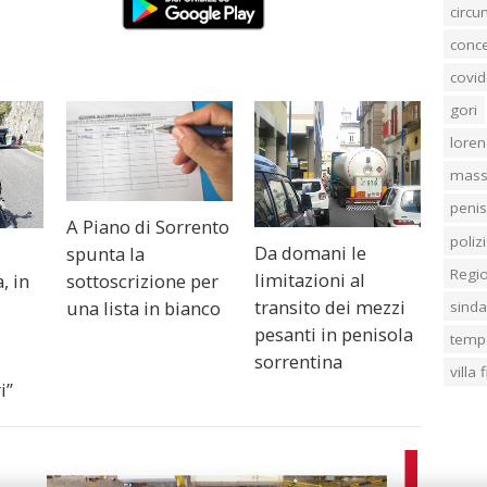
circ
conc
covid
gori
loren
mass
penis
A Piano di Sorrento
poliz
Da domani le
spunta la
Regi
limitazioni al
sottoscrizione per
, in
transito dei mezzi
una lista in bianco
sind
pesanti in penisola
temp
sorrentina
villa
i”