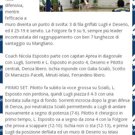
difensiva,
mentre
l’efficacia a
muro diventa un punto di svolta: 3 di fila griffati Lugli e Deserio,
ed il 25-19 è servito. La Folgore fa 9 su 9, sempre più leader
incontrastata del raggruppamento con ben 7 lunghezze di
vantaggio su Marigliano.
Coach Nicola Esposito parte con capitan Aprea in diagonale
con Lugli, Sorrenti e L. Esposito in posto 4, Deserio e Pilotto
centrali, Denza libero. Ischia risponde con Galia-Scialò, Scotto
Di Marrazzo-Pacelli, Minuti-Ielasi, Ferrandino libero.
PRIMO SET. Pilotto fa subito la voce grossa su Scialò, L.
Esposito non perdona, quindi Lugli piazza il 4-3 con una
bordata sulla riga di fondo. Sorrenti incrocia dopo la gran difesa
di Denza, poi neutralizza Scialò permettendo a Lugli di andare
nuovamente a segno di potenza (7-6). Pilotto è chirurgico in
primo tempo, L. Esposito va a segno da zona 4 con la Folgore
che prova a scappare (12-10). Ischia non ci sta (12-13), e prima
Lugli da posizione defilata ed un muro di Deserio su Ielasi