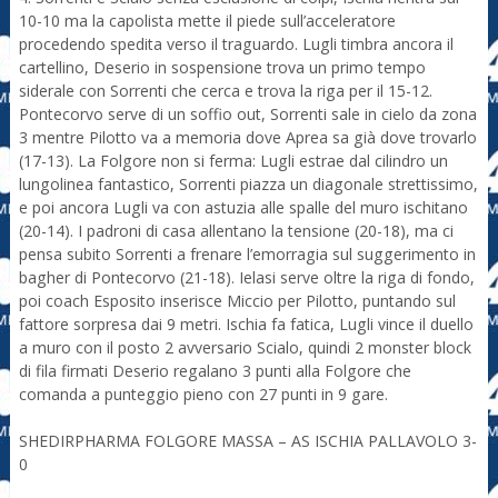
10-10 ma la capolista mette il piede sull’acceleratore
procedendo spedita verso il traguardo. Lugli timbra ancora il
cartellino, Deserio in sospensione trova un primo tempo
siderale con Sorrenti che cerca e trova la riga per il 15-12.
Pontecorvo serve di un soffio out, Sorrenti sale in cielo da zona
3 mentre Pilotto va a memoria dove Aprea sa già dove trovarlo
(17-13). La Folgore non si ferma: Lugli estrae dal cilindro un
lungolinea fantastico, Sorrenti piazza un diagonale strettissimo,
e poi ancora Lugli va con astuzia alle spalle del muro ischitano
(20-14). I padroni di casa allentano la tensione (20-18), ma ci
pensa subito Sorrenti a frenare l’emorragia sul suggerimento in
bagher di Pontecorvo (21-18). Ielasi serve oltre la riga di fondo,
poi coach Esposito inserisce Miccio per Pilotto, puntando sul
fattore sorpresa dai 9 metri. Ischia fa fatica, Lugli vince il duello
a muro con il posto 2 avversario Scialo, quindi 2 monster block
di fila firmati Deserio regalano 3 punti alla Folgore che
comanda a punteggio pieno con 27 punti in 9 gare.
SHEDIRPHARMA FOLGORE MASSA – AS ISCHIA PALLAVOLO 3-
0