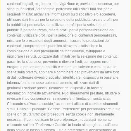
contenuti digitali, migliorare la navigazione e, previo tuo consenso, per
acqua
allerta meteo
anas
scopi pubblicitari. Ad esempio, potremmo utilizzare i tuoi dati per le
seguenti finalità: archiviare informazioni su dispositivo e/o accedervi,
area marina protetta di punta campanella
arresto
utilizzare dati limitati per la selezione della pubblicità, creare profili per
la pubblicità personalizzata, utilizzare profili per la selezione di
Asl Napoli 3 sud
capitaneria di porto
capri
carabinieri
pubblicità personalizzata, creare profili per la personalizzazione dei
castellammare di stabia
circumvesuviana
contenuti, utilizzare profili per la selezione di contenuti personalizzati,
misurare le prestazioni degli annunci, misurare le prestazioni dei
comune di sorrento
concerto
contagi
contenuti, comprendere il pubblico attraverso statistiche o la
combinazione di dati provenienti da fonti diverse, sviluppare e
costiera amalfitana
covid-19
eav
elezioni
migliorare i servizi, utilizzare dati limitati per la selezione dei contenuti,
fondazione sorrento
gori
guardia costiera
incidente
garantire la sicurezza, prevenire e rilevare frodi, correggere errori,
erogare e presentare pubblicità e contenuto, salvare e comunicare le
lavori
lorenzo balducelli
mare
massa lubrense
scelte sulla privacy, abbinare e combinare dati provenienti da altre fonti
di dati, collegare diversi dispositivi, identificare i dispositivi in base alle
massimo coppola
Meta
napoli
ordinanza
informazioni trasmesse automaticamente, utilizzare dati di
penisola sorrentina
piano di sorrento
polizia municipale
geolocalizzazione precisi, riconoscere i dispositivi in base a
informazioni richieste attivamente. Puoi liberamente prestare, rifiutare o
protezione civile
Regione Campania
sant'agnello
revocare il tuo consenso senza incorrere in limitazioni sostanziali.
Cliccando su "Accetta cookie," acconsenti all'uso di cookie e strumenti
sindaco cuomo
sorrento
studenti
temporali
treni
simili. Utilizza il pulsante "Gestisci Preferenze" per personalizzare le tue
turismo
Vico Equense
villa fiorentino
vincenzo de luca
scelte o "Rifiuta tutto" per proseguire senza cookie non strettamente
necessari. Puoi modificare le tue preferenze in qualsiasi momento
cliccando sul link "Preferenze Cookie" in fondo alla pagina o sull'icona
dello scudo in basso a sinistra. Le tue preferenze si applicheranno al