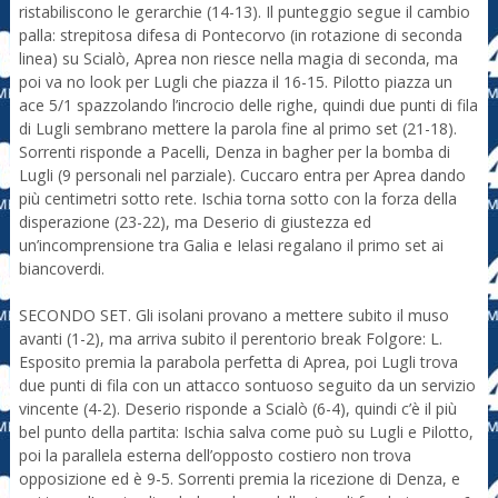
ristabiliscono le gerarchie (14-13). Il punteggio segue il cambio
palla: strepitosa difesa di Pontecorvo (in rotazione di seconda
linea) su Scialò, Aprea non riesce nella magia di seconda, ma
poi va no look per Lugli che piazza il 16-15. Pilotto piazza un
ace 5/1 spazzolando l’incrocio delle righe, quindi due punti di fila
di Lugli sembrano mettere la parola fine al primo set (21-18).
Sorrenti risponde a Pacelli, Denza in bagher per la bomba di
Lugli (9 personali nel parziale). Cuccaro entra per Aprea dando
più centimetri sotto rete. Ischia torna sotto con la forza della
disperazione (23-22), ma Deserio di giustezza ed
un’incomprensione tra Galia e Ielasi regalano il primo set ai
biancoverdi.
SECONDO SET. Gli isolani provano a mettere subito il muso
avanti (1-2), ma arriva subito il perentorio break Folgore: L.
Esposito premia la parabola perfetta di Aprea, poi Lugli trova
due punti di fila con un attacco sontuoso seguito da un servizio
vincente (4-2). Deserio risponde a Scialò (6-4), quindi c’è il più
bel punto della partita: Ischia salva come può su Lugli e Pilotto,
poi la parallela esterna dell’opposto costiero non trova
opposizione ed è 9-5. Sorrenti premia la ricezione di Denza, e