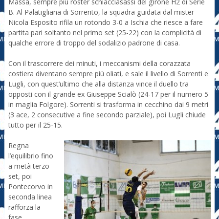
Massa, sempre più roster schiacciasassi del girone H2 di Serie
B. Al Palatigliana di Sorrento, la squadra guidata dal mister
Nicola Esposito rifila un rotondo 3-0 a Ischia che riesce a fare
partita pari soltanto nel primo set (25-22) con la complicità di
qualche errore di troppo del sodalizio padrone di casa.
Con il trascorrere dei minuti, i meccanismi della corazzata
costiera diventano sempre più oliati, e sale il livello di Sorrenti e
Lugli, con quest’ultimo che alla distanza vince il duello tra
opposti con il grande ex Giuseppe Scialò (24-17 per il numero 5
in maglia Folgore). Sorrenti si trasforma in cecchino dai 9 metri
(3 ace, 2 consecutive a fine secondo parziale), poi Lugli chiude
tutto per il 25-15.
Regna
l’equilibrio fino
a metà terzo
set, poi
Pontecorvo in
seconda linea
rafforza la
fase