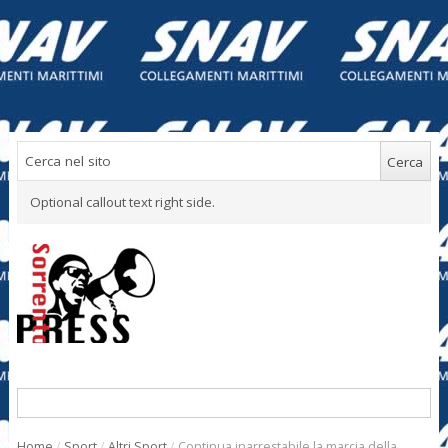
Optional callout text right side.
Home
/
Sport
/
Altri Sport
/
Continua inarrestabile la marcia della