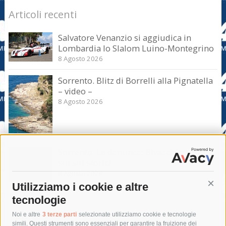
Articoli recenti
Salvatore Venanzio si aggiudica in
Lombardia lo Slalom Luino-Montegrino
8 Agosto 2026
Sorrento. Blitz di Borrelli alla Pignatella
– video –
8 Agosto 2026
Sorrento. Le denunce: Bivacchi e rifiuti
sui siti storici
8 Agosto 2026
Utilizziamo i cookie e altre
Cont
tecnologie
Tag
Noi e altre
3 terze parti
selezionate utilizziamo cookie e tecnologie
simili. Questi strumenti sono essenziali per garantire la fruizione dei