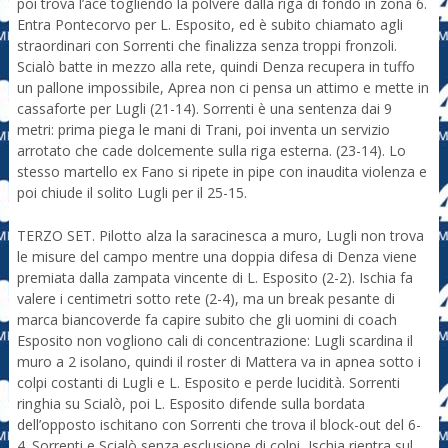
poi trova l’ace togliendo la polvere dalla riga di fondo in zona 6.
Entra Pontecorvo per L. Esposito, ed è subito chiamato agli
straordinari con Sorrenti che finalizza senza troppi fronzoli.
Scialò batte in mezzo alla rete, quindi Denza recupera in tuffo
un pallone impossibile, Aprea non ci pensa un attimo e mette in
cassaforte per Lugli (21-14). Sorrenti è una sentenza dai 9
metri: prima piega le mani di Trani, poi inventa un servizio
arrotato che cade dolcemente sulla riga esterna. (23-14). Lo
stesso martello ex Fano si ripete in pipe con inaudita violenza e
poi chiude il solito Lugli per il 25-15.
TERZO SET. Pilotto alza la saracinesca a muro, Lugli non trova
le misure del campo mentre una doppia difesa di Denza viene
premiata dalla zampata vincente di L. Esposito (2-2). Ischia fa
valere i centimetri sotto rete (2-4), ma un break pesante di
marca biancoverde fa capire subito che gli uomini di coach
Esposito non vogliono cali di concentrazione: Lugli scardina il
muro a 2 isolano, quindi il roster di Mattera va in apnea sotto i
colpi costanti di Lugli e L. Esposito e perde lucidità. Sorrenti
ringhia su Scialò, poi L. Esposito difende sulla bordata
dell’opposto ischitano con Sorrenti che trova il block-out del 6-
4. Sorrenti e Scialò senza esclusione di colpi, Ischia rientra sul