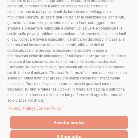
misurare le prestazioni degli annunci, misurare le prestazioni dei
comune di sorrento
concerto
contagi
contenuti, comprendere il pubblico attraverso statistiche o la
combinazione di dati provenienti da fonti diverse, sviluppare e
costiera amalfitana
covid-19
eav
elezioni
migliorare i servizi, utilizzare dati limitati per la selezione dei contenuti,
fondazione sorrento
gori
guardia costiera
incidente
garantire la sicurezza, prevenire e rilevare frodi, correggere errori,
erogare e presentare pubblicità e contenuto, salvare e comunicare le
lavori
lorenzo balducelli
mare
massa lubrense
scelte sulla privacy, abbinare e combinare dati provenienti da altre fonti
di dati, collegare diversi dispositivi, identificare i dispositivi in base alle
massimo coppola
Meta
napoli
ordinanza
informazioni trasmesse automaticamente, utilizzare dati di
penisola sorrentina
piano di sorrento
polizia municipale
geolocalizzazione precisi, riconoscere i dispositivi in base a
informazioni richieste attivamente. Puoi liberamente prestare, rifiutare o
protezione civile
Regione Campania
sant'agnello
revocare il tuo consenso senza incorrere in limitazioni sostanziali.
Cliccando su "Accetta cookie," acconsenti all'uso di cookie e strumenti
sindaco cuomo
sorrento
studenti
temporali
treni
simili. Utilizza il pulsante "Gestisci Preferenze" per personalizzare le tue
turismo
Vico Equense
villa fiorentino
vincenzo de luca
scelte o "Rifiuta tutto" per proseguire senza cookie non strettamente
necessari. Puoi modificare le tue preferenze in qualsiasi momento
cliccando sul link "Preferenze Cookie" in fondo alla pagina o sull'icona
dello scudo in basso a sinistra. Le tue preferenze si applicheranno al
solo dispositivo in uso.
© 2015 SorrentoPress. All rights reserved.
|
Privacy Policy
Cookie Policy
Il giornale online della Penisola Sorrentina
Privacy policy
-
Cookie Policy
Accetta cookie
Rifiuta tutto