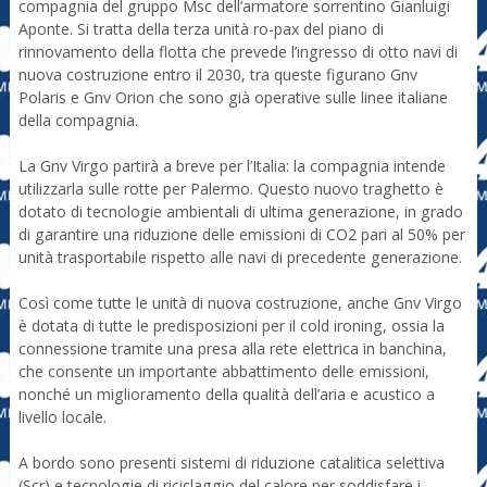
compagnia del gruppo Msc dell’armatore sorrentino Gianluigi
Aponte. Si tratta della terza unità ro-pax del piano di
rinnovamento della flotta che prevede l’ingresso di otto navi di
nuova costruzione entro il 2030, tra queste figurano Gnv
Polaris e Gnv Orion che sono già operative sulle linee italiane
della compagnia.
La Gnv Virgo partirà a breve per l’Italia: la compagnia intende
utilizzarla sulle rotte per Palermo. Questo nuovo traghetto è
dotato di tecnologie ambientali di ultima generazione, in grado
di garantire una riduzione delle emissioni di CO2 pari al 50% per
unità trasportabile rispetto alle navi di precedente generazione.
Così come tutte le unità di nuova costruzione, anche Gnv Virgo
è dotata di tutte le predisposizioni per il cold ironing, ossia la
connessione tramite una presa alla rete elettrica in banchina,
che consente un importante abbattimento delle emissioni,
nonché un miglioramento della qualità dell’aria e acustico a
livello locale.
A bordo sono presenti sistemi di riduzione catalitica selettiva
(Scr) e tecnologie di riciclaggio del calore per soddisfare i