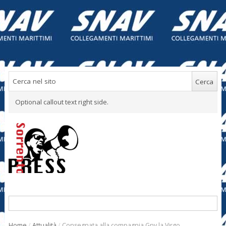
Optional callout text right side.
Home
/
Attualità
/
Consegnata alla compagnia Gnv la Virgo