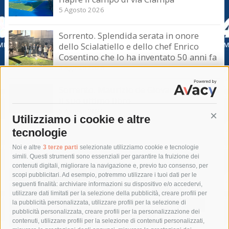
5 Agosto 2026
Sorrento. Splendida serata in onore
dello Scialatiello e dello chef Enrico
Cosentino che lo ha inventato 50 anni fa
5 Agosto 2026
Sorrento. Maurizio de Giovanni presenta
il suo ultimo libro
5 Agosto 2026
Utilizziamo i cookie e altre
Cont
tecnologie
Tag
Noi e altre
3 terze parti
selezionate utilizziamo cookie e tecnologie
simili. Questi strumenti sono essenziali per garantire la fruizione dei
contenuti digitali, migliorare la navigazione e, previo tuo consenso, per
acqua
allerta meteo
anas
scopi pubblicitari. Ad esempio, potremmo utilizzare i tuoi dati per le
seguenti finalità: archiviare informazioni su dispositivo e/o accedervi,
area marina protetta di punta campanella
arresto
utilizzare dati limitati per la selezione della pubblicità, creare profili per
la pubblicità personalizzata, utilizzare profili per la selezione di
Asl Napoli 3 sud
capitaneria di porto
capri
carabinieri
pubblicità personalizzata, creare profili per la personalizzazione dei
castellammare di stabia
circumvesuviana
contenuti, utilizzare profili per la selezione di contenuti personalizzati,