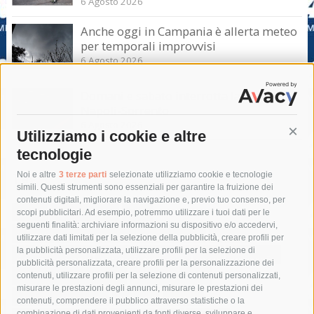
6 Agosto 2026
Anche oggi in Campania è allerta meteo
per temporali improvvisi
6 Agosto 2026
Domani e sabato interrotta la linea Eav
Napoli-Sorrento
6 Agosto 2026
Utilizziamo i cookie e altre
Cont
tecnologie
Tag
Noi e altre
3 terze parti
selezionate utilizziamo cookie e tecnologie
simili. Questi strumenti sono essenziali per garantire la fruizione dei
contenuti digitali, migliorare la navigazione e, previo tuo consenso, per
acqua
allerta meteo
anas
scopi pubblicitari. Ad esempio, potremmo utilizzare i tuoi dati per le
seguenti finalità: archiviare informazioni su dispositivo e/o accedervi,
area marina protetta di punta campanella
arresto
utilizzare dati limitati per la selezione della pubblicità, creare profili per
la pubblicità personalizzata, utilizzare profili per la selezione di
Asl Napoli 3 sud
capitaneria di porto
capri
carabinieri
pubblicità personalizzata, creare profili per la personalizzazione dei
castellammare di stabia
circumvesuviana
contenuti, utilizzare profili per la selezione di contenuti personalizzati,
misurare le prestazioni degli annunci, misurare le prestazioni dei
comune di sorrento
concerto
contagi
contenuti, comprendere il pubblico attraverso statistiche o la
combinazione di dati provenienti da fonti diverse, sviluppare e