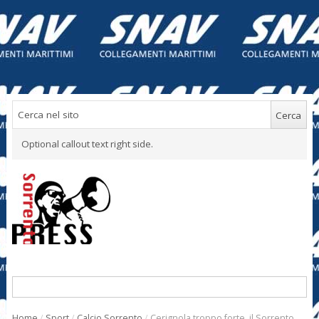
Optional callout text right side.
Home
/
Sport
/
Calcio Sorrento
/
Cerignola troppo forte, il Sorrento