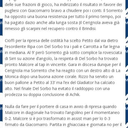
delle sue frazioni di gioco, ha indirizzato il risultato in favore dei
pugliesi con Giacomarro bravo a chiudere poi i conti. Il Sorrento
ha opposto una buona resistenza per tutto il primo tempo, poi
ha pagato dazio anche alla lunga sosta (il Cerignola aveva già
rimesso gli scarpini nel recupero contro il Brindisi.
Cioffi per la ripresa delle ostilità ha scelto Petito dal via dietro
l’esordiente Ripa con Del Sorbo tra i pali e Carrotta a far legna
in mediana. Al 9’ però Sorrento già sotto complice la rovesciata
di Sirri su azione d’angolo, la respinta di Del Sorbo ha trovato
pronto Malcore al tap in vincente. Gara in discesa dunque per il
Cerignola ma Sorrento che ha reagito con un destro alto di La
Monica dopo una buona azione corale. Rizzo ha servito un
buon pallone a Petito al 33’ ma l’ex del Gladiator ha calciato
alto. Nel finale Del Sorbo ha evitato il raddoppio con una
prodezza su doppia conclusione di Achik.
Nulla da fare per il portiere di casa in avvio di ripresa quando
Malcore in diagonale ha trovato l’angolino per il momentaneo
0-2. Malcore si è poi trasformato in assist man per lo 0-3
firmato da Giacomarro. Partita in ghiacciaia e giornata no per il