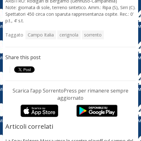
ARBITRO: Rodigari di Bergamo (Gennuso-Campanella)
Note: giornata di sole, terreno sintetico. Amm.: Ripa (S), Sirri (C).
Spettatori 450 circa con sparuta rappresentanza ospite. Rec.: 0’
p.t., 4’ s.t.
Taggato
Campo Italia
cerignola
sorrento
Share this post
Scarica l’app SorrentoPress per rimanere sempre
aggiornato
Articoli correlati
La Snav Folgore Massa vince lo scontro playoff sul campo del