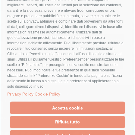
costiera amalfitana
covid-19
eav
elezioni
migliorare i servizi, utilizzare dati limitati per la selezione dei contenuti,
fondazione sorrento
gori
guardia costiera
incidente
garantire la sicurezza, prevenire e rilevare frodi, correggere errori,
erogare e presentare pubblicità e contenuto, salvare e comunicare le
lavori
lorenzo balducelli
mare
massa lubrense
scelte sulla privacy, abbinare e combinare dati provenienti da altre fonti
di dati, collegare diversi dispositivi, identificare i dispositivi in base alle
massimo coppola
Meta
napoli
ordinanza
informazioni trasmesse automaticamente, utilizzare dati di
penisola sorrentina
piano di sorrento
polizia municipale
geolocalizzazione precisi, riconoscere i dispositivi in base a
informazioni richieste attivamente. Puoi liberamente prestare, rifiutare o
protezione civile
Regione Campania
sant'agnello
revocare il tuo consenso senza incorrere in limitazioni sostanziali.
Cliccando su "Accetta cookie," acconsenti all'uso di cookie e strumenti
sindaco cuomo
sorrento
studenti
temporali
treni
simili. Utilizza il pulsante "Gestisci Preferenze" per personalizzare le tue
turismo
Vico Equense
villa fiorentino
vincenzo de luca
scelte o "Rifiuta tutto" per proseguire senza cookie non strettamente
necessari. Puoi modificare le tue preferenze in qualsiasi momento
cliccando sul link "Preferenze Cookie" in fondo alla pagina o sull'icona
dello scudo in basso a sinistra. Le tue preferenze si applicheranno al
solo dispositivo in uso.
|
© 2015 SorrentoPress. All rights reserved.
Privacy Policy
Cookie Policy
Il giornale online della Penisola Sorrentina
Privacy policy
-
Cookie Policy
Accetta cookie
Rifiuta tutto