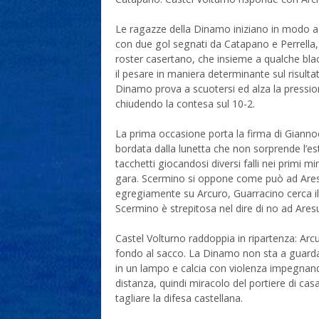
Le ragazze della Dinamo iniziano in modo agg
con due gol segnati da Catapano e Perrella, e 
roster casertano, che insieme a qualche blac
il pesare in maniera determinante sul risultato
Dinamo prova a scuotersi ed alza la pressio
chiudendo la contesa sul 10-2.
La prima occasione porta la firma di Gianno
bordata dalla lunetta che non sorprende l’es
tacchetti giocandosi diversi falli nei primi m
gara. Scermino si oppone come può ad Aresu
egregiamente su Arcuro, Guarracino cerca il 
Scermino è strepitosa nel dire di no ad Ares
Castel Volturno raddoppia in ripartenza: Arcur
fondo al sacco. La Dinamo non sta a guardare 
in un lampo e calcia con violenza impegnand
distanza, quindi miracolo del portiere di cas
tagliare la difesa castellana.