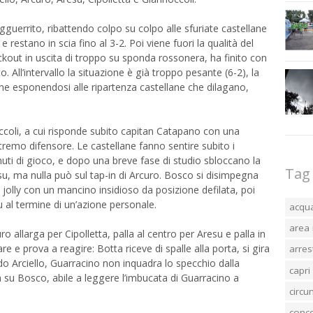
uerrito, ribattendo colpo su colpo alle sfuriate castellane
restano in scia fino al 3-2. Poi viene fuori la qualità del
kout in uscita di troppo su sponda rossonera, ha finito con
. All’intervallo la situazione è già troppo pesante (6-2), la
ne esponendosi alle ripartenza castellane che dilagano,
ccoli, a cui risponde subito capitan Catapano con una
tremo difensore. Le castellane fanno sentire subito i
inuti di gioco, e dopo una breve fase di studio sbloccano la
Tag
, ma nulla può sul tap-in di Arcuro. Bosco si disimpegna
jolly con un mancino insidioso da posizione defilata, poi
u al termine di un’azione personale.
acqu
area 
o allarga per Cipolletta, palla al centro per Aresu e palla in
e prova a reagire: Botta riceve di spalle alla porta, si gira
arres
o Arciello, Guarracino non inquadra lo specchio dalla
capri
a su Bosco, abile a leggere l’imbucata di Guarracino a
circ
conc