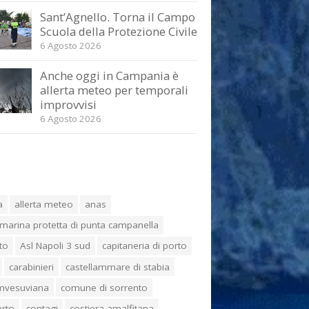
Sant’Agnello. Torna il Campo
Scuola della Protezione Civile
6 Agosto 2026
Anche oggi in Campania è
allerta meteo per temporali
improvvisi
6 Agosto 2026
a
allerta meteo
anas
marina protetta di punta campanella
to
Asl Napoli 3 sud
capitaneria di porto
carabinieri
castellammare di stabia
umvesuviana
comune di sorrento
erto
contagi
costiera amalfitana