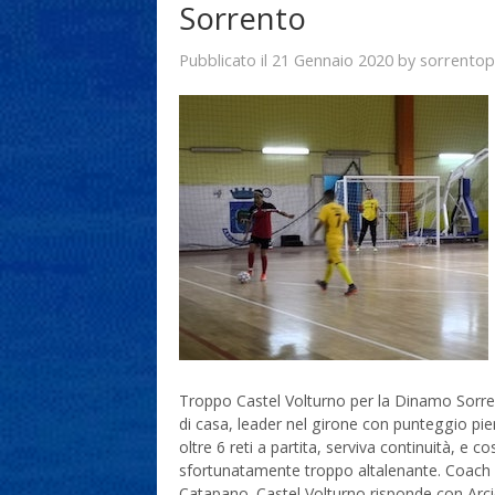
Sorrento
21 Gennaio 2020
sorrentop
Pubblicato il
by
Troppo Castel Volturno per la Dinamo Sorren
di casa, leader nel girone con punteggio pien
oltre 6 reti a partita, serviva continuità, e
sfortunatamente troppo altalenante. Coach
Catapano. Castel Volturno risponde con Arcie