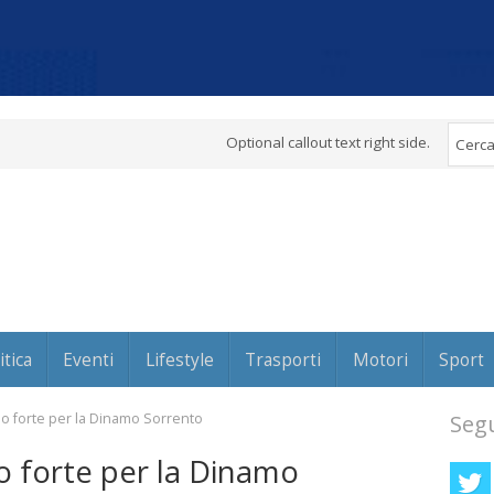
Optional callout text right side.
itica
Eventi
Lifestyle
Trasporti
Motori
Sport
po forte per la Dinamo Sorrento
Segu
o forte per la Dinamo