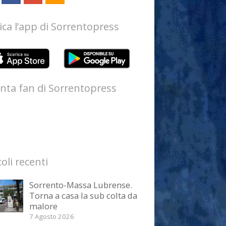
ica l’app di Sorrentopress
nta fan di Sorrentopress
coli recenti
Sorrento-Massa Lubrense.
Torna a casa la sub colta da
malore
7 Agosto 2026