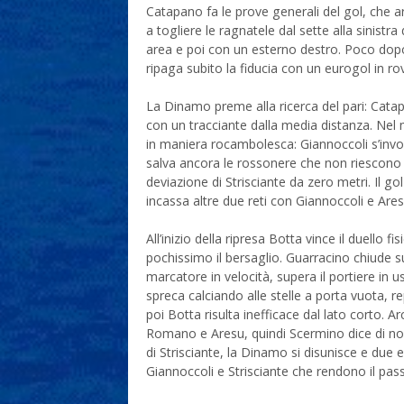
Catapano fa le prove generali del gol, che arr
a togliere le ragnatele dal sette alla sinistr
area e poi con un esterno destro. Poco dopo
ripaga subito la fiducia con un eurogol in rov
La Dinamo preme alla ricerca del pari: Catap
con un tracciante dalla media distanza. Ne
in maniera rocambolesca: Giannoccoli s’invol
salva ancora le rossonere che non riescono a
deviazione di Strisciante da zero metri. Il g
incassa altre due reti con Giannoccoli e Ares
All’inizio della ripresa Botta vince il duello
pochissimo il bersaglio. Guarracino chiude s
marcatore in velocità, supera il portiere in us
spreca calciando alle stelle a porta vuota, r
poi Botta risulta inefficace dal lato corto. A
Romano e Aresu, quindi Scermino dice di no 
di Strisciante, la Dinamo si disunisce e due e
Giannoccoli e Strisciante che rendono il pas