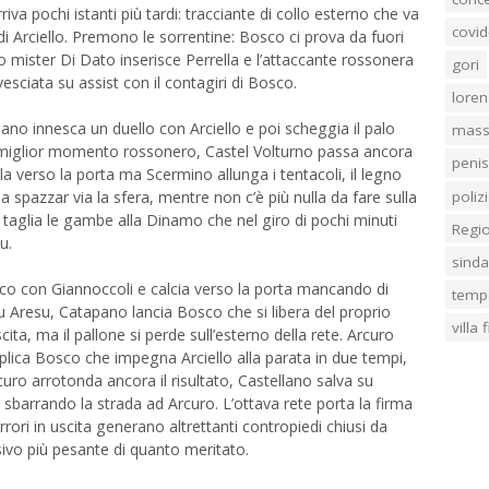
iva pochi istanti più tardi: tracciante di collo esterno che va
covid
a di Arciello. Premono le sorrentine: Bosco ci prova da fuori
 mister Di Dato inserisce Perrella e l’attaccante rossonera
gori
esciata su assist con il contagiri di Bosco.
loren
ano innesca un duello con Arciello e poi scheggia il palo
mass
l miglior momento rossonero, Castel Volturno passa ancora
penis
a verso la porta ma Scermino allunga i tentacoli, il legno
poliz
 spazzar via la sfera, mentre non c’è più nulla da fare sulla
ol taglia le gambe alla Dinamo che nel giro di pochi minuti
Regi
u.
sind
 fisico con Giannoccoli e calcia verso la porta mancando di
temp
u Aresu, Catapano lancia Bosco che si libera del proprio
villa
cita, ma il pallone si perde sull’esterno della rete. Arcuro
eplica Bosco che impegna Arciello alla parata in due tempi,
rcuro arrotonda ancora il risultato, Castellano salva su
sbarrando la strada ad Arcuro. L’ottava rete porta la firma
rrori in uscita generano altrettanti contropiedi chiusi da
sivo più pesante di quanto meritato.