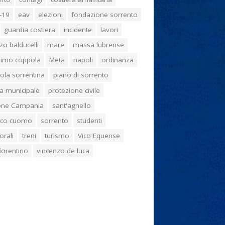
-19
eav
elezioni
fondazione sorrento
guardia costiera
incidente
lavori
zo balducelli
mare
massa lubrense
imo coppola
Meta
napoli
ordinanza
ola sorrentina
piano di sorrento
ia municipale
protezione civile
one Campania
sant'agnello
aco cuomo
sorrento
studenti
orali
treni
turismo
Vico Equense
 fiorentino
vincenzo de luca