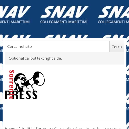
Optional callout text right side.
Home
/
Attualità
/
Sorrento
/
Case nell’ex Aprea Mare, botta e risposta