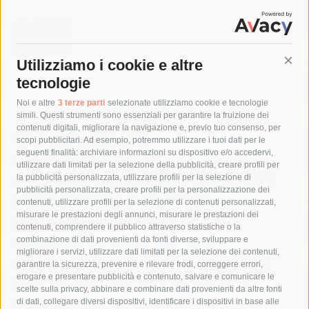
Domani e sabato interrotta la linea Eav
Napoli-Sorrento
6 Agosto 2026
Utilizziamo i cookie e altre
Cont
tecnologie
Tag
Noi e altre
3 terze parti
selezionate utilizziamo cookie e tecnologie
simili. Questi strumenti sono essenziali per garantire la fruizione dei
contenuti digitali, migliorare la navigazione e, previo tuo consenso, per
acqua
allerta meteo
anas
scopi pubblicitari. Ad esempio, potremmo utilizzare i tuoi dati per le
seguenti finalità: archiviare informazioni su dispositivo e/o accedervi,
area marina protetta di punta campanella
arresto
utilizzare dati limitati per la selezione della pubblicità, creare profili per
la pubblicità personalizzata, utilizzare profili per la selezione di
Asl Napoli 3 sud
capitaneria di porto
capri
carabinieri
pubblicità personalizzata, creare profili per la personalizzazione dei
castellammare di stabia
circumvesuviana
contenuti, utilizzare profili per la selezione di contenuti personalizzati,
misurare le prestazioni degli annunci, misurare le prestazioni dei
comune di sorrento
concerto
contagi
contenuti, comprendere il pubblico attraverso statistiche o la
combinazione di dati provenienti da fonti diverse, sviluppare e
costiera amalfitana
covid-19
eav
elezioni
migliorare i servizi, utilizzare dati limitati per la selezione dei contenuti,
fondazione sorrento
gori
guardia costiera
incidente
garantire la sicurezza, prevenire e rilevare frodi, correggere errori,
erogare e presentare pubblicità e contenuto, salvare e comunicare le
lavori
lorenzo balducelli
mare
massa lubrense
scelte sulla privacy, abbinare e combinare dati provenienti da altre fonti
di dati, collegare diversi dispositivi, identificare i dispositivi in base alle
massimo coppola
Meta
napoli
ordinanza