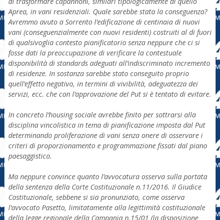
di trasformare capannoni, similari tipologicamente di quello
Aprea, in vani residenziali. Quale sarebbe stata la conseguenza?
Avremmo avuto a Sorrento l’edificazione di centinaia di nuovi
vani (conseguenzialmente con nuovi residenti) costruiti al di fuori
di qualsivoglia contesto pianificatorio senza neppure che ci si
fosse dati la preoccupazione di verificare la contestuale
disponibilità di standards adeguati all’indiscriminato incremento
di residenze. In sostanza sarebbe stato conseguito proprio
quell’effetto negativo, in termini di vivibilità, adeguatezza dei
servizi, ecc. che con l’approvazione del Put si è tentato di evitare.
In concreto l’housing sociale avrebbe finito per sottrarsi alla
disciplina vincolistica in tema di pianificazione imposta dal Put
determinando proliferazione di vani senza onere di osservare i
criteri di proporzionamento e programmazione fissati dal piano
paesaggistico.
Ma neppure convince quanto l’avvocatura osserva sulla portata
della sentenza della Corte Costituzionale n.11/2016. Il Giudice
Costituzionale, sebbene si sia pronunziato, come osserva
l’avvocato Pasetto, limitatamente alla legittimità costituzionale
della legge regionale della Campania n.15/01 (la disposizione