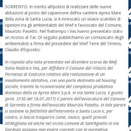
SORRENTO. In merito all’ipotesi di realizzare delle nuove
abitazioni al posto del capannone dell’ex cantiere Aprea Mare
della zona di Santa Lucia, si è innescato un vivace scambio di
opinioni tra gli ambientalisti del Wwf e l’avvocato del Comune,
Maurizio Pasetto. Nel frattempo i Vas hanno presentato stato
un ricorso al Tar. Di seguito pubblichiamo un comunicato degli
ambientalisti a firma del presiedete del Wwf Terre del Tirreno,
Claudio d’Esposito:
In risposta alla nota presentata nel dicembre scorso da Wwf,
Italia Nostra e Vas, per diffidare il Comune dal rilascio del
Permesso di Costruire relativo alla realizzazione di un
insediamento abitativo, con una parte destinata ad housing
sociale, tramite la riconversione del complesso produttivo
dismesso della ex Aprea Mare S.p.A. in via Santa Lucia, è giunto
(prot. 3130 del 18.01.2017) il parere dell’avvocatura del Comune
di Sorrento a firma dell’avvocato Maurizio Pasetto. In tale parere
si sostiene la fattibilità dell’intervento a Santa Lucia e, per
contro, si lascia trasparire come, invece, quelli previsti
all’Atigliana ed anche nel vicino comune di Sant’Agnello in via
Gargiulo possano non essere coerenti con la normativa