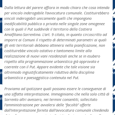
Dalla lettura del parere affiora in modo chiaro che cosa intenda
per vincolo inderogabile l’avvocatura comunale. Costituirebbero
vincoli inderogabili unicamente quelli che impongono
inedificabilità pubblica o privata nelle singole zone omogenee
con le quali il Put suddivide il territorio della Costiera
Amalfitano-Sorrentina. L’art. 9 citato, in quanto circoscritto ad
imporre ai Comuni il rispetto di determinati parametri ai quali
gli enti territoriali debbano attenersi nella pianificazione, non
costituirebbe vincolo ostativo e tantomeno limite alla
realizzazione di nuovi vani residenziali anche se in esubero
rispetto alla programmazione urbanistica già approvata e
coerente con il Put. Appare evidente che tale visione sia
oltremodo ingiustificatamente riduttiva della disciplina
urbanistica e paesaggistica contenuta nel Put.
Proviamo ad ipotizzare quali possano essere le conseguenze di
una siffatta interpretazione. Immaginiamo che nella sola città di
Sorrento altri avessero, nei termini consentiti, sollecitato
l’amministrazione per avvalersi delle “facoltà” offerte
dall’interpretazione fornita dall’avvocatura comunale chiedendo