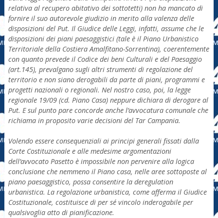
relativa al recupero abitativo dei sottotetti) non ha mancato di
fornire il suo autorevole giudizio in merito alla valenza delle
disposizioni del Put. Il Giudice delle Leggi, infatti, assume che le
disposizioni dei piani paesaggistici (tale è il Piano Urbanistico
Territoriale della Costiera Amalfitano-Sorrentina), coerentemente
con quanto prevede il Codice dei beni Culturali e del Paesaggio
(art.145), prevalgano sugli altri strumenti di regolazione del
territorio e non siano derogabili da parte di piani, programmi e
progetti nazionali o regionali. Nel nostro caso, poi, la legge
regionale 19/09 (cd. Piano Casa) neppure dichiara di derogare al
Put. E sul punto pare concorde anche l’avvocatura comunale che
richiama in proposito varie decisioni del Tar Campania.
Volendo essere consequenziali ai principi generali fissati dalla
Corte Costituzionale e alle medesime argomentazioni
dell’avvocato Pasetto è impossibile non pervenire alla logica
conclusione che nemmeno il Piano casa, nelle aree sottoposte al
piano paesaggistico, possa consentire la deregulation
urbanistica. La regolazione urbanistica, come afferma il Giudice
Costituzionale, costituisce di per sé vincolo inderogabile per
qualsivoglia atto di pianificazione.