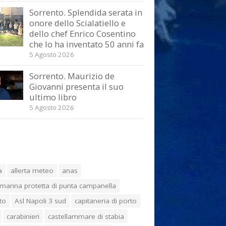
Sorrento. Splendida serata in
onore dello Scialatiello e
dello chef Enrico Cosentino
che lo ha inventato 50 anni fa
5 Agosto 2026
Sorrento. Maurizio de
Giovanni presenta il suo
ultimo libro
5 Agosto 2026
a
allerta meteo
anas
marina protetta di punta campanella
to
Asl Napoli 3 sud
capitaneria di porto
carabinieri
castellammare di stabia