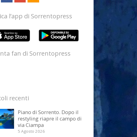
ica l’app di Sorrentopress
nta fan di Sorrentopress
coli recenti
Piano di Sorrento. Dopo il
restyling riapre il campo di
via Ciampa
5 Agosto 2026