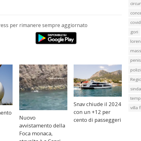
circ
conc
covid
Press per rimanere sempre aggiornato
gori
loren
mass
penis
poliz
Regi
sind
temp
Snav chiude il 2024
villa
con un +12 per
mento
Nuovo
cento di passeggeri
l
avvistamento della
Foca monaca,