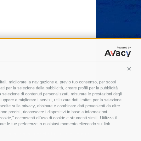
Conti
itali, migliorare la navigazione e, previo tuo consenso, per scopi
ti per la selezione della pubblicità, creare profili per la pubblicità
 la selezione di contenuti personalizzati, misurare le prestazioni degli
ppare e migliorare i servizi, utilizzare dati limitati per la selezione
 scelte sulla privacy, abbinare e combinare dati provenienti da altre
zione precisi, riconoscere i dispositivi in base a informazioni
okie," acconsenti all'uso di cookie e strumenti simili. Utilizza il
are le tue preferenze in qualsiasi momento cliccando sul link
Il giornale online della Penisola Sorrentina