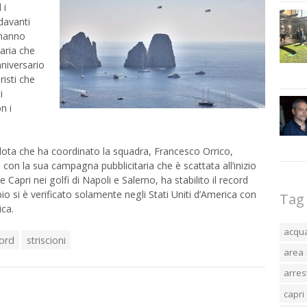
 i
davanti
i hanno
taria che
niversario
risti che
i
n i
pilota che ha coordinato la squadra, Francesco Orrico,
 con la sua campagna pubblicitaria che è scattata all’inizio
e Capri nei golfi di Napoli e Salerno, ha stabilito il record
 si è verificato solamente negli Stati Uniti d’America con
Tag
ca.
acqu
ord
striscioni
area 
arres
capri