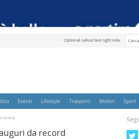
Optional callout text right side.
itica
Eventi
Lifestyle
Trasporti
Motori
Sport
da record
Segu
 auguri da record