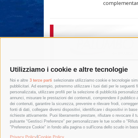
complementa
Utilizziamo i cookie e altre tecnologie
Noi e altre
3 terze parti
selezionate utilizziamo cookie e tecnologie simil
pubblicitari. Ad esempio, potremmo utilizzare i tuoi dati per le seguenti fin
personalizzata, utilizzare profili per la selezione di pubblicità personaliz
annunci, misurare le prestazioni dei contenuti, comprendere il pubblico att
dei contenuti, garantire la sicurezza, prevenire e rilevare frodi, corregg
fonti di dati, collegare diversi dispositivi, identificare i dispositivi in 
richieste attivamente. Puoi liberamente prestare, rifiutare o revocare il 
pulsante "Gestisci Preferenze" per personalizzare le tue scelte o "Rifiu
"Preferenze Cookie" in fondo alla pagina o sull'icona dello scudo in bass
© 2015 SorrentoPress. All rights reserved.
Privacy policy
-
Cookie Policy
|
Privacy Policy
Cookie Policy