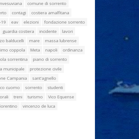
umvesuviana
comune di sorrento
erto
contagi
costiera amalfitana
-19
eav
elezioni
fondazione sorrento
guardia costiera
incidente
lavori
zo balducelli
mare
massa lubrense
imo coppola
Meta
napoli
ordinanza
ola sorrentina
piano di sorrento
ia municipale
protezione civile
one Campania
sant'agnello
aco cuomo
sorrento
studenti
orali
treni
turismo
Vico Equense
 fiorentino
vincenzo de luca