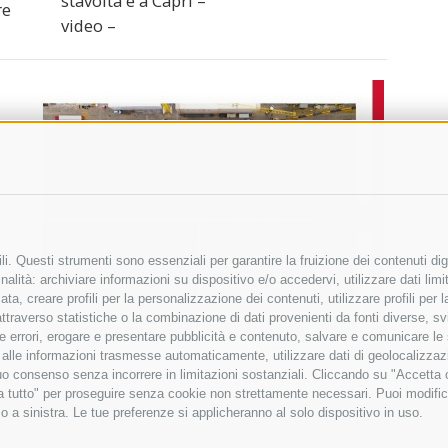
stavolta è a Capri –
re
video –
i. Questi strumenti sono essenziali per garantire la fruizione dei contenuti dig
alità: archiviare informazioni su dispositivo e/o accedervi, utilizzare dati limita
zata, creare profili per la personalizzazione dei contenuti, utilizzare profili per
raverso statistiche o la combinazione di dati provenienti da fonti diverse, svilu
ere errori, erogare e presentare pubblicità e contenuto, salvare e comunicare le
base alle informazioni trasmesse automaticamente, utilizzare dati di geolocalizza
tuo consenso senza incorrere in limitazioni sostanziali. Cliccando su "Accetta co
ta tutto" per proseguire senza cookie non strettamente necessari. Puoi modific
o a sinistra. Le tue preferenze si applicheranno al solo dispositivo in uso.