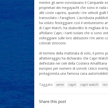
mentre gli aerei sorvolavano il Campanile ed
proprietari dei megayacht che sono in rada 
alle coste capresi, quando i tre velivoli giall
transvolato i Faraglioni. L’acrobazia pubblici
ha voluto festeggiare così il ventunesimo an
di Capri Watch, ha sbalordito le migliaia di tu
affollano Capri, i tanti isolani che si sono vist
volteggiare sulle loro abitazioni i tre aerei co
colorati striscioni.
Al termine della mattinata di volo, il primo 
all’atterraggio ha dichiarato che Capri Watch
dell’estate nei cieli della Costiera Amalfitana 
europeo per numero di sorvoli. Unico esempio
protagonista una famosa casa automobilisti
Taggato
aerei
capri
capri watch
rec
Share this post