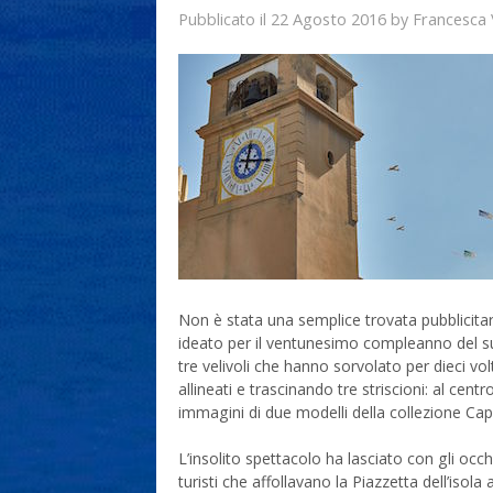
22 Agosto 2016
Francesca
Pubblicato il
by
Non è stata una semplice trovata pubblicitari
ideato per il ventunesimo compleanno del su
tre velivoli che hanno sorvolato per dieci vol
allineati e trascinando tre striscioni: al centr
immagini di due modelli della collezione Ca
L’insolito spettacolo ha lasciato con gli occhi 
turisti che affollavano la Piazzetta dell’isola