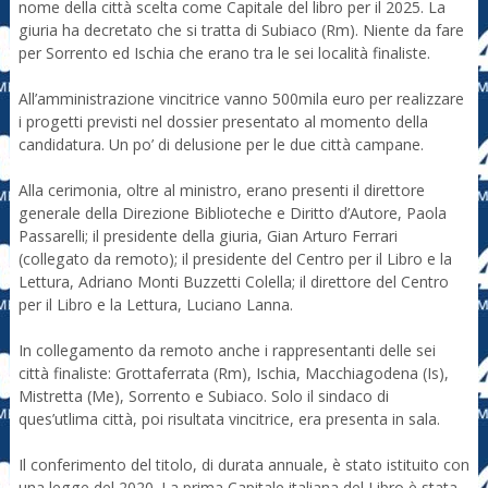
nome della città scelta come Capitale del libro per il 2025. La
giuria ha decretato che si tratta di Subiaco (Rm). Niente da fare
per Sorrento ed Ischia che erano tra le sei località finaliste.
All’amministrazione vincitrice vanno 500mila euro per realizzare
i progetti previsti nel dossier presentato al momento della
candidatura. Un po’ di delusione per le due città campane.
Alla cerimonia, oltre al ministro, erano presenti il direttore
generale della Direzione Biblioteche e Diritto d’Autore, Paola
Passarelli; il presidente della giuria, Gian Arturo Ferrari
(collegato da remoto); il presidente del Centro per il Libro e la
Lettura, Adriano Monti Buzzetti Colella; il direttore del Centro
per il Libro e la Lettura, Luciano Lanna.
In collegamento da remoto anche i rappresentanti delle sei
città finaliste: Grottaferrata (Rm), Ischia, Macchiagodena (Is),
Mistretta (Me), Sorrento e Subiaco. Solo il sindaco di
ques’utlima città, poi risultata vincitrice, era presenta in sala.
Il conferimento del titolo, di durata annuale, è stato istituito con
una legge del 2020. La prima Capitale italiana del Libro è stata