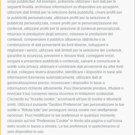
acqua
allerta meteo
anas
scopi pubblicitari. Ad esempio, potremmo utilizzare i tuoi dati per le
seguenti finalità: archiviare informazioni su dispositivo e/o accedervi,
area marina protetta di punta campanella
arresto
utilizzare dati limitati per la selezione della pubblicità, creare profili per
la pubblicità personalizzata, utilizzare profili per la selezione di
Asl Napoli 3 sud
capitaneria di porto
capri
carabinieri
pubblicità personalizzata, creare profili per la personalizzazione dei
castellammare di stabia
circumvesuviana
contenuti, utilizzare profili per la selezione di contenuti personalizzati,
misurare le prestazioni degli annunci, misurare le prestazioni dei
comune di sorrento
concerto
contagi
contenuti, comprendere il pubblico attraverso statistiche o la
combinazione di dati provenienti da fonti diverse, sviluppare e
costiera amalfitana
covid-19
eav
elezioni
migliorare i servizi, utilizzare dati limitati per la selezione dei contenuti,
fondazione sorrento
gori
guardia costiera
incidente
garantire la sicurezza, prevenire e rilevare frodi, correggere errori,
erogare e presentare pubblicità e contenuto, salvare e comunicare le
lavori
lorenzo balducelli
mare
massa lubrense
scelte sulla privacy, abbinare e combinare dati provenienti da altre fonti
di dati, collegare diversi dispositivi, identificare i dispositivi in base alle
massimo coppola
Meta
napoli
ordinanza
informazioni trasmesse automaticamente, utilizzare dati di
penisola sorrentina
piano di sorrento
polizia municipale
geolocalizzazione precisi, riconoscere i dispositivi in base a
informazioni richieste attivamente. Puoi liberamente prestare, rifiutare o
protezione civile
Regione Campania
sant'agnello
revocare il tuo consenso senza incorrere in limitazioni sostanziali.
Cliccando su "Accetta cookie," acconsenti all'uso di cookie e strumenti
sindaco cuomo
sorrento
studenti
temporali
treni
simili. Utilizza il pulsante "Gestisci Preferenze" per personalizzare le tue
turismo
Vico Equense
villa fiorentino
vincenzo de luca
scelte o "Rifiuta tutto" per proseguire senza cookie non strettamente
necessari. Puoi modificare le tue preferenze in qualsiasi momento
cliccando sul link "Preferenze Cookie" in fondo alla pagina o sull'icona
dello scudo in basso a sinistra. Le tue preferenze si applicheranno al
solo dispositivo in uso.