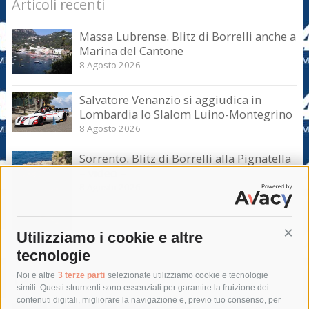
Articoli recenti
Massa Lubrense. Blitz di Borrelli anche a
Marina del Cantone
8 Agosto 2026
Salvatore Venanzio si aggiudica in
Lombardia lo Slalom Luino-Montegrino
8 Agosto 2026
Sorrento. Blitz di Borrelli alla Pignatella
– video –
8 Agosto 2026
Utilizziamo i cookie e altre
Cont
tecnologie
Tag
Noi e altre
3 terze parti
selezionate utilizziamo cookie e tecnologie
simili. Questi strumenti sono essenziali per garantire la fruizione dei
contenuti digitali, migliorare la navigazione e, previo tuo consenso, per