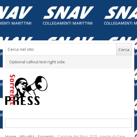
Optional callout text right side.
Home
/
Attualità
/
Sorrento
/
Capitale del libro 2025, niente da fare