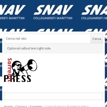
Optional callout text right side.
Home
/
Cronaca
/
Sorrento
/
Canna fumaria di hotel in bilico,