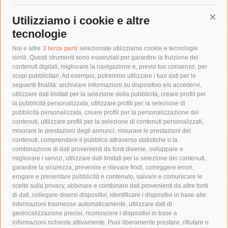
il suo ultimo libro
5 Agosto 2026
Utilizziamo i cookie e altre
Cont
tecnologie
Tag
Noi e altre
3 terze parti
selezionate utilizziamo cookie e tecnologie
simili. Questi strumenti sono essenziali per garantire la fruizione dei
contenuti digitali, migliorare la navigazione e, previo tuo consenso, per
acqua
allerta meteo
anas
scopi pubblicitari. Ad esempio, potremmo utilizzare i tuoi dati per le
seguenti finalità: archiviare informazioni su dispositivo e/o accedervi,
area marina protetta di punta campanella
arresto
utilizzare dati limitati per la selezione della pubblicità, creare profili per
la pubblicità personalizzata, utilizzare profili per la selezione di
Asl Napoli 3 sud
capitaneria di porto
capri
carabinieri
pubblicità personalizzata, creare profili per la personalizzazione dei
castellammare di stabia
circumvesuviana
contenuti, utilizzare profili per la selezione di contenuti personalizzati,
misurare le prestazioni degli annunci, misurare le prestazioni dei
comune di sorrento
concerto
contagi
contenuti, comprendere il pubblico attraverso statistiche o la
combinazione di dati provenienti da fonti diverse, sviluppare e
costiera amalfitana
covid-19
eav
elezioni
migliorare i servizi, utilizzare dati limitati per la selezione dei contenuti,
fondazione sorrento
gori
guardia costiera
incidente
garantire la sicurezza, prevenire e rilevare frodi, correggere errori,
erogare e presentare pubblicità e contenuto, salvare e comunicare le
lavori
lorenzo balducelli
mare
massa lubrense
scelte sulla privacy, abbinare e combinare dati provenienti da altre fonti
di dati, collegare diversi dispositivi, identificare i dispositivi in base alle
massimo coppola
Meta
napoli
ordinanza
informazioni trasmesse automaticamente, utilizzare dati di
penisola sorrentina
piano di sorrento
polizia municipale
geolocalizzazione precisi, riconoscere i dispositivi in base a
informazioni richieste attivamente. Puoi liberamente prestare, rifiutare o