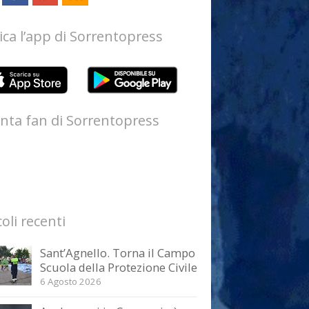
ica l’app di Sorrentopress
nta fan di Sorrentopress
coli recenti
Sant’Agnello. Torna il Campo
Scuola della Protezione Civile
6 Agosto 2026