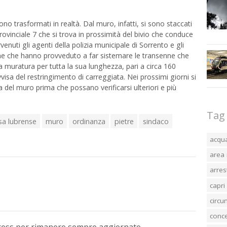
no trasformati in realtà. Dal muro, infatti, si sono staccati
Provinciale 7 che si trova in prossimità del bivio che conduce
enuti gli agenti della polizia municipale di Sorrento e gli
e che hanno provveduto a far sistemare le transenne che
a muratura per tutta la sua lunghezza, pari a circa 160
isa del restringimento di carreggiata. Nei prossimi giorni si
a del muro prima che possano verificarsi ulteriori e più
Tag
a lubrense
muro
ordinanza
pietre
sindaco
acqu
area 
arres
capri
circ
conc