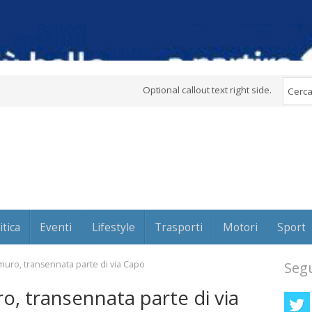
Optional callout text right side.
itica
Eventi
Lifestyle
Trasporti
Motori
Sport
muro, transennata parte di via Capo
Segu
o, transennata parte di via