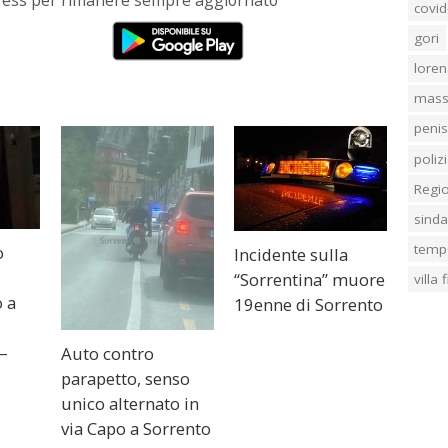
Press per rimanere sempre aggiornato
covid
gori
loren
mass
penis
poliz
Regi
sind
temp
o
Incidente sulla
a
“Sorrentina” muore
villa
 a
19enne di Sorrento
 –
Auto contro
parapetto, senso
unico alternato in
via Capo a Sorrento