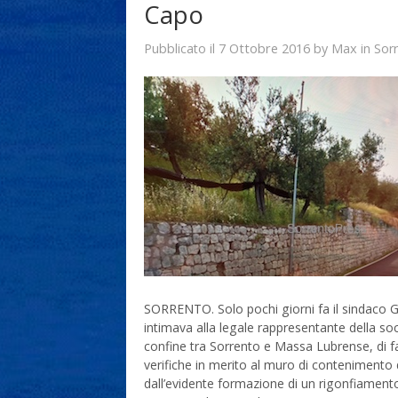
Capo
7 Ottobre 2016
Max
Pubblicato il
by
in
Sor
SORRENTO. Solo pochi giorni fa il sindaco
intimava alla legale rappresentante della so
confine tra Sorrento e Massa Lubrense, di fa
verifiche in merito al muro di contenimento
dall’evidente formazione di un rigonfiamento