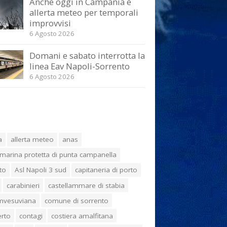
Anche oggi in Campania è
allerta meteo per temporali
improvvisi
6 Agosto 2026
Domani e sabato interrotta la
linea Eav Napoli-Sorrento
6 Agosto 2026
a
allerta meteo
anas
marina protetta di punta campanella
to
Asl Napoli 3 sud
capitaneria di porto
carabinieri
castellammare di stabia
umvesuviana
comune di sorrento
erto
contagi
costiera amalfitana