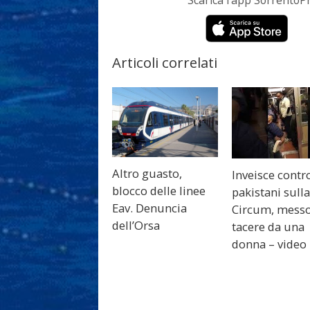
Scarica l’app Sorrento
Articoli correlati
Altro guasto,
Inveisce contr
blocco delle linee
pakistani sull
Eav. Denuncia
Circum, messo
dell’Orsa
tacere da una
donna – video