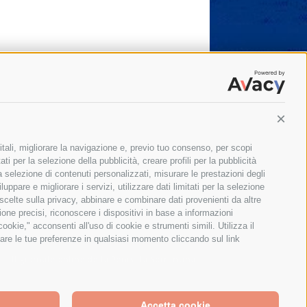
Conti
itali, migliorare la navigazione e, previo tuo consenso, per scopi
ti per la selezione della pubblicità, creare profili per la pubblicità
 la selezione di contenuti personalizzati, misurare le prestazioni degli
ppare e migliorare i servizi, utilizzare dati limitati per la selezione
 scelte sulla privacy, abbinare e combinare dati provenienti da altre
zione precisi, riconoscere i dispositivi in base a informazioni
okie," acconsenti all'uso di cookie e strumenti simili. Utilizza il
are le tue preferenze in qualsiasi momento cliccando sul link
Il giornale online della Penisola Sorrentina
Accetta cookie