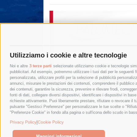
Utilizziamo i cookie e altre tecnologie
Noi e altre
3 terze parti
selezionate utilizziamo cookie e tecnologie simil
pubblicitari. Ad esempio, potremmo utilizzare i tuoi dati per le seguenti fin
personalizzata, utilizzare profili per la selezione di pubblicità personaliz
annunci, misurare le prestazioni dei contenuti, comprendere il pubblico att
dei contenuti, garantire la sicurezza, prevenire e rilevare frodi, corregg
fonti di dati, collegare diversi dispositivi, identificare i dispositivi in 
richieste attivamente. Puoi liberamente prestare, rifiutare o revocare il 
pulsante "Gestisci Preferenze" per personalizzare le tue scelte o "Rifiu
"Preferenze Cookie" in fondo alla pagina o sull'icona dello scudo in bass
© 2015 SorrentoPress. All rights reserved.
Privacy policy
-
Cookie Policy
|
Privacy Policy
Cookie Policy
Maggiori informazioni