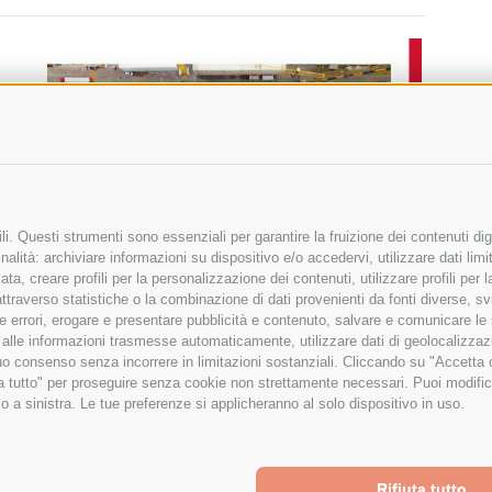
i. Questi strumenti sono essenziali per garantire la fruizione dei contenuti dig
alità: archiviare informazioni su dispositivo e/o accedervi, utilizzare dati limita
zata, creare profili per la personalizzazione dei contenuti, utilizzare profili per
raverso statistiche o la combinazione di dati provenienti da fonti diverse, svilu
ere errori, erogare e presentare pubblicità e contenuto, salvare e comunicare le
base alle informazioni trasmesse automaticamente, utilizzare dati di geolocalizza
tuo consenso senza incorrere in limitazioni sostanziali. Cliccando su "Accetta co
ta tutto" per proseguire senza cookie non strettamente necessari. Puoi modific
o a sinistra. Le tue preferenze si applicheranno al solo dispositivo in uso.
Rifiuta tutto