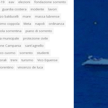
-19
eav
elezioni
fondazione sorrento
guardia costiera
incidente
lavori
zo balducelli
mare
massa lubrense
imo coppola
Meta
napoli
ordinanza
ola sorrentina
piano di sorrento
ia municipale
protezione civile
one Campania
sant'agnello
aco cuomo
sorrento
studenti
orali
treni
turismo
Vico Equense
 fiorentino
vincenzo de luca